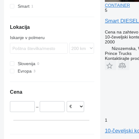
CONTAINER
Smart
5
Smart DIESE
Lokacija
Cena na zahtevo
10-čeveljski kont
Iskanje v polmeru
2000
Nizozemska, 
Prince Trucks
Kontaktirajte pro
Slovenija
Evropa
Nizozemska
Nemčija
Cena
–
1
10-čeveljski k