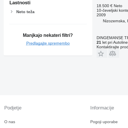
Lastnosti
18.500 €
Neto
10-čeveljski kont
Neto teža
2009
Nizozemska, 
Manjkajo nekateri filtri?
DINGEMANSE T
21
let pri Autoline
Predlagajte spremembo
Kontaktirajte pro
Podjetje
Informacije
O nas
Pogoji uporabe