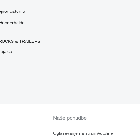
ejner cisterna
Hoogerheide
RUCKS & TRAILERS
dajalca
Naše ponudbe
Oglaševanje na strani Autoline