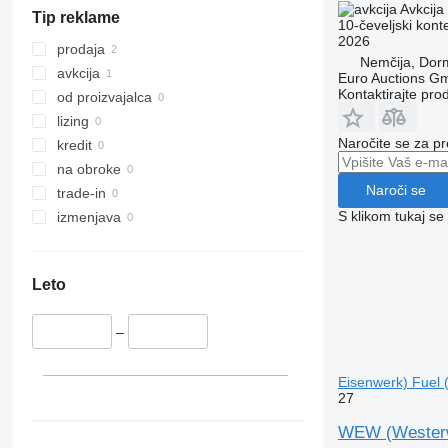
Avkcija
Tip reklame
10-čeveljski kont
2026
prodaja
Nemčija, Do
avkcija
Euro Auctions G
Kontaktirajte pro
od proizvajalca
lizing
Naročite se za pr
kredit
na obroke
Naroči se
trade-in
S klikom tukaj se
izmenjava
Leto
–
Eisenwerk) Fuel (
27
WEW (Westerwä