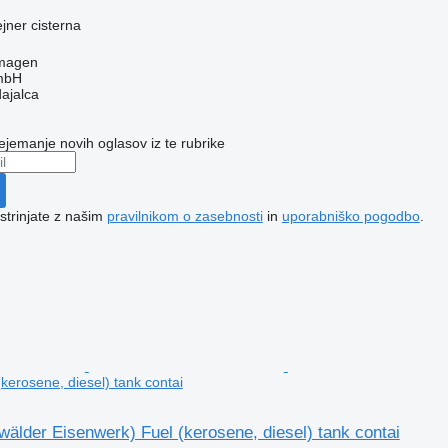
ejner cisterna
rmagen
mbH
dajalca
ejemanje novih oglasov iz te rubrike
 strinjate z našim
pravilnikom o zasebnosti
in
uporabniško pogodbo
.
kerosene, diesel) tank contai
lder Eisenwerk) Fuel (kerosene, diesel) tank contai