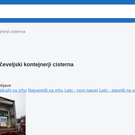
jnerji cisterna
čeveljski kontejnerji cisterna
objave
jdražji na vrhu
Najcenejši na vrhu
Leto - novi naprej
Leto - starejši na 