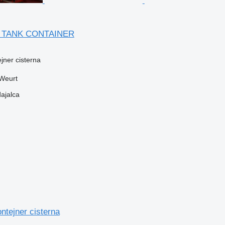
L TANK CONTAINER
ejner cisterna
Weurt
dajalca
ontejner cisterna