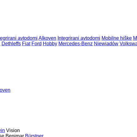
tegrirani avtodomi
Alkoven
Integrirani avtodomi
Mobilne hiške
M
n
Dethleffs
Fiat
Ford
Hobby
Mercedes-Benz
Niewiadów
Volksw
koven
in
Vision
se
Benimar
Bürstner