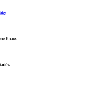
bby
one
Knaus
iadów