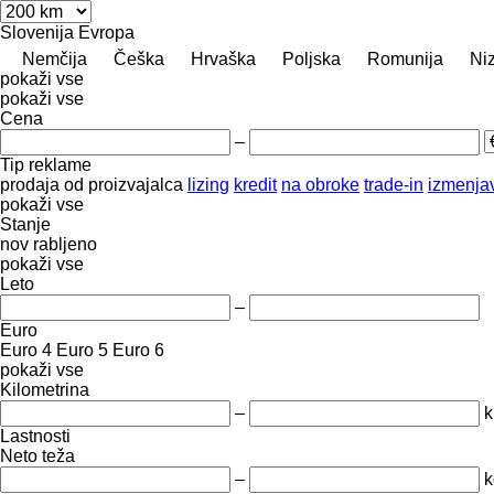
Slovenija
Evropa
Nemčija
Češka
Hrvaška
Poljska
Romunija
Ni
pokaži vse
pokaži vse
Cena
–
Tip reklame
prodaja
od proizvajalca
lizing
kredit
na obroke
trade-in
izmenja
pokaži vse
Stanje
nov
rabljeno
pokaži vse
Leto
–
Euro
Euro 4
Euro 5
Euro 6
pokaži vse
Kilometrina
–
Lastnosti
Neto teža
–
k