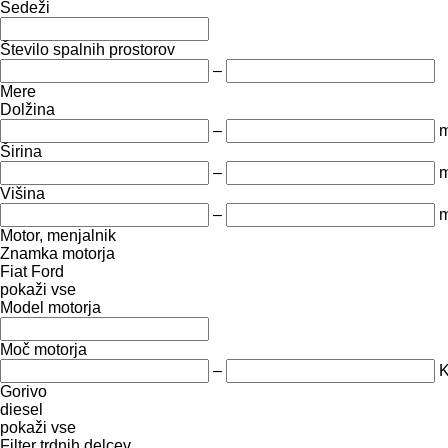
Sedeži
Število spalnih prostorov
–
Mere
Dolžina
–
Širina
–
Višina
–
Motor, menjalnik
Znamka motorja
Fiat
Ford
pokaži vse
Model motorja
Moč motorja
–
Gorivo
diesel
pokaži vse
Filter trdnih delcev