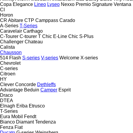
Copa
Elegance
Lineo
Lyseo
Nexxo
Premio
Signature
Ventana
CI
Horon
CR Abitare
CTP
Camppass
Carado
A-Series
T-Series
Caravelair
Carthago
C-Tourer
C-tourer T
Chic E-Line
Chic S-Plus
Challenger
Chateau
Calista
Chausson
514
Flash
S-series
V-series
Welcome
X-series
Chevrolet
C-series
Citroen
HY
Clever
Concorde
Dethleffs
Advantage
Beduin
Camper
Esprit
Draco
DTEA
Elnagh
Eriba
Etrusco
T-Series
Eura Mobil
Fendt
Bianco
Diamant
Tendenza
Fenza
Fiat
Ducato
G-series
Weinsberg