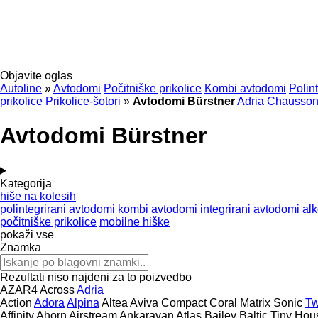
Objavite oglas
Autoline
»
Avtodomi
Počitniške prikolice
Kombi avtodomi
Polin
prikolice
Prikolice-šotori
»
Avtodomi Bürstner
Adria
Chausso
Avtodomi Bürstner
Kategorija
hiše na kolesih
polintegrirani avtodomi
kombi avtodomi
integrirani avtodomi
al
počitniške prikolice
mobilne hiške
pokaži vse
Znamka
Rezultati niso najdeni za to poizvedbo
AZAR4
Across
Adria
Action
Adora
Alpina
Altea
Aviva
Compact
Coral
Matrix
Sonic
Tw
Affinity
Ahorn
Airstream
Ankaravan
Atlas
Bailey
Baltic Tiny Hou