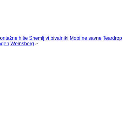
ontažne hiše
Snemljivi bivalniki
Mobilne savne
Teardrop
agen
Weinsberg
»