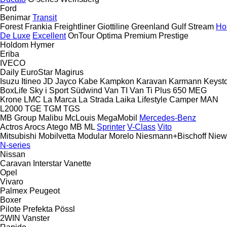
Ford
Benimar
Transit
Forest
Frankia
Freightliner
Giottiline
Greenland
Gulf Stream
Ho
De Luxe
Excellent
OnTour
Optima
Premium
Prestige
Holdom
Hymer
Eriba
IVECO
Daily
EuroStar
Magirus
Isuzu
Itineo
JD
Jayco
Kabe
Kampkon Karavan
Karmann
Keyst
BoxLife
Sky i
Sport
Südwind
Van TI
Van Ti Plus 650 MEG
Krone
LMC
La Marca
La Strada
Laika
Lifestyle Camper
MAN
L2000
TGE
TGM
TGS
MB Group
Malibu
McLouis
MegaMobil
Mercedes-Benz
Actros
Arocs
Atego
MB
ML
Sprinter
V-Class
Vito
Mitsubishi
Mobilvetta
Modular
Morelo
Niesmann+Bischoff
Niew
N-series
Nissan
Caravan
Interstar
Vanette
Opel
Vivaro
Palmex
Peugeot
Boxer
Pilote
Prefekta
Pössl
2WIN
Vanster