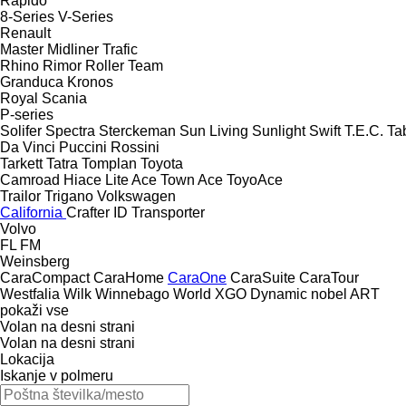
Rapido
8-Series
V-Series
Renault
Master
Midliner
Trafic
Rhino
Rimor
Roller Team
Granduca
Kronos
Royal
Scania
P-series
Solifer
Spectra
Sterckeman
Sun Living
Sunlight
Swift
T.E.C.
Ta
Da Vinci
Puccini
Rossini
Tarkett
Tatra
Tomplan
Toyota
Camroad
Hiace
Lite Ace
Town Ace
ToyoAce
Trailor
Trigano
Volkswagen
California
Crafter
ID
Transporter
Volvo
FL
FM
Weinsberg
CaraCompact
CaraHome
CaraOne
CaraSuite
CaraTour
Westfalia
Wilk
Winnebago
World
XGO Dynamic
nobel ART
pokaži vse
Volan na desni strani
Volan na desni strani
Lokacija
Iskanje v polmeru