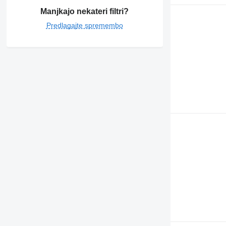
Manjkajo nekateri filtri?
Predlagajte spremembo