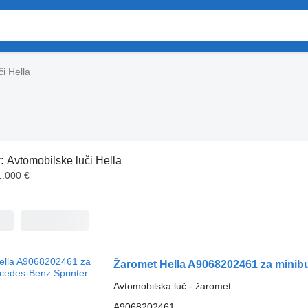
i Hella
v:
Avtomobilske luči Hella
1.000 €
Žaromet Hella A9068202461 za minib
Avtomobilska luč - žaromet
A9068202461