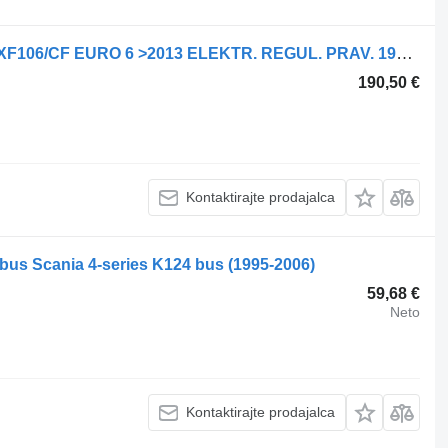
Žaromet Hella FARA GOLOVNA DAF XF106/CF EURO 6 >2013 ELEKTR. REGUL. PRAV. 1939 za tovornjak DAF XF106
190,50 €
Kontaktirajte prodajalca
bus Scania 4-series K124 bus (1995-2006)
59,68 €
Neto
Kontaktirajte prodajalca