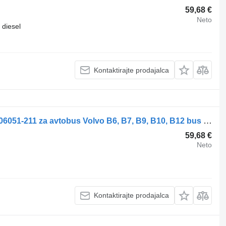
59,68 €
Neto
diesel
Kontaktirajte prodajalca
Žaromet Hella B12 (01.91-12.11) 1AJ006051-211 za avtobus Volvo B6, B7, B9, B10, B12 bus (1978-2011)
59,68 €
Neto
Kontaktirajte prodajalca