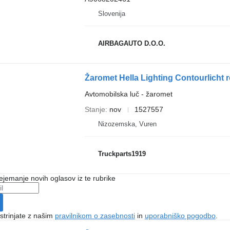
Slovenija
AIRBAGAUTO D.O.O.
Žaromet Hella Lighting Contourlicht 
Avtomobilska luč - žaromet
Stanje
nov
1527557
Nizozemska, Vuren
Truckparts1919
ejemanje novih oglasov iz te rubrike
 strinjate z našim
pravilnikom o zasebnosti
in
uporabniško pogodbo
.