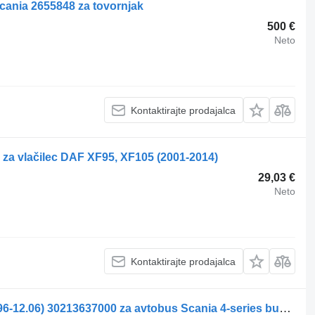
cania 2655848 za tovornjak
500 €
Neto
Kontaktirajte prodajalca
 za vlačilec DAF XF95, XF105 (2001-2014)
29,03 €
Neto
Kontaktirajte prodajalca
Žaromet Hella 4-Series bus K124 (01.96-12.06) 30213637000 za avtobus Scania 4-series bus (1995-2006)