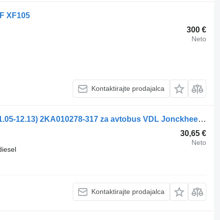
AF XF105
300 €
Neto
Kontaktirajte prodajalca
Luč Hella Jonckheere Transit 2000 (01.05-12.13) 2KA010278-317 za avtobus VDL Jonckheere Transit 2000 (2005-2013)
30,65 €
Neto
diesel
Kontaktirajte prodajalca