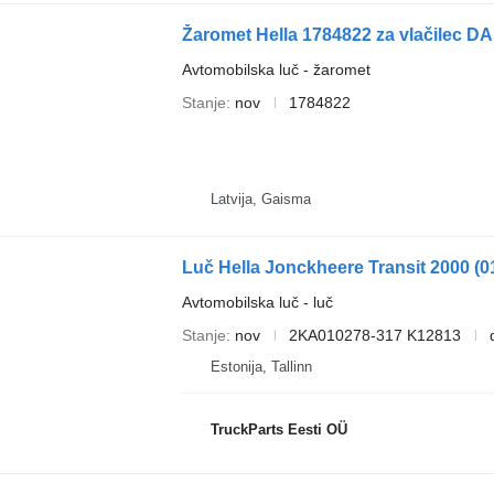
Žaromet Hella 1784822 za vlačilec D
Avtomobilska luč - žaromet
Stanje
nov
1784822
Latvija, Gaisma
Avtomobilska luč - luč
Stanje
nov
2KA010278-317 K12813
Estonija, Tallinn
TruckParts Eesti OÜ