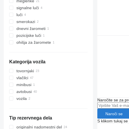
meglenke
signalne luči
luči
smerokazi
dnevni žarometi
pozicijske luči
ohišja za žaromete
Kategorija vozila
tovornjaki
vlačilci
minibusi
avtobusi
vozila
Naročite se za pr
Naroči se
Tip rezervnega dela
S klikom tukaj se
originalni nadomestni del