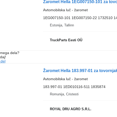
Žaromet Hella 1EG007150-101 za tovor
Avtomobilska luč - žaromet
1EG007150-101 1EG007150-22 1732510 1
Estonija, Tallinn
TruckParts Eesti OÜ
vnega dela?
daj!
 del
Žaromet Hella 183.997-01 za tovornj
Avtomobilska luč - žaromet
183.997-01 1ED010116-511 1835874
Romunija, Cristesti
ROYAL DRU AGRO S.R.L.