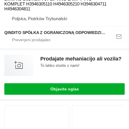
KOMPLET H3946305110 H4946305210 H3946304711
H4946304811
Poljska, Piotrków Trybunalski
QINDITO SPÓŁKA Z OGRANICZONĄ ODPOWIEDZIALNOŚCIĄ
Prodajate mehaniacijo ali vozila?
To lahko storite z nami!
Objavite oglas