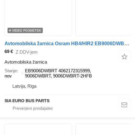
VIDEO POSNETEK
Avtomobilska žarnica Osram HB4/HIR2 EB9006DWBRT za vozilo
69 €
Z DDV-jem
Avtomobilska žarnica
Stanje
EB9006DWBRT 4062172315999,
nov
9006DWBRT, 9006DWBRT-2HFB
Latvija, Riga
SIA EURO BUS PARTS