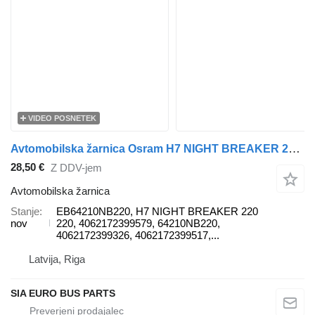
VIDEO POSNETEK
Avtomobilska žarnica Osram H7 NIGHT BREAKER 220/ STREET LEGAL EB64210NB220 za vozilo
28,50 €
Z DDV-jem
Avtomobilska žarnica
Stanje
EB64210NB220, H7 NIGHT BREAKER 220
nov
220, 4062172399579, 64210NB220,
4062172399326, 4062172399517,...
Latvija, Riga
SIA EURO BUS PARTS