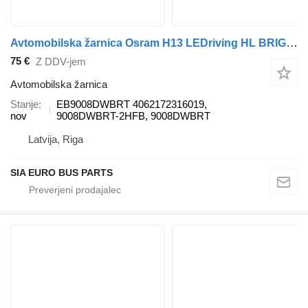
Avtomobilska žarnica Osram H13 LEDriving HL BRIGHT EB9008DWBRT za vozilo
75 €
Z DDV-jem
Avtomobilska žarnica
Stanje
EB9008DWBRT 4062172316019,
nov
9008DWBRT-2HFB, 9008DWBRT
Latvija, Riga
SIA EURO BUS PARTS