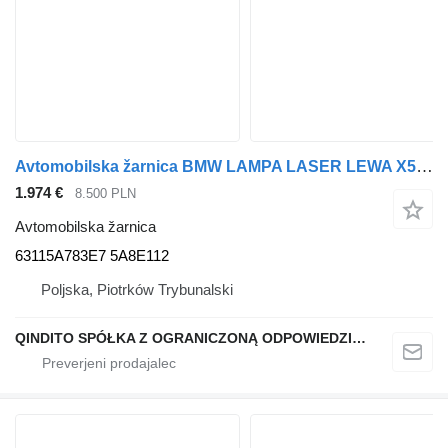
Avtomobilska žarnica BMW LAMPA LASER LEWA X5 G05 X6 G06 M-PAKIET 63115A783E7 za vozilo BMW X6 G06
1.974 €
8.500 PLN
Avtomobilska žarnica
63115A783E7 5A8E112
Poljska, Piotrków Trybunalski
QINDITO SPÓŁKA Z OGRANICZONĄ ODPOWIEDZIALNOŚCIĄ