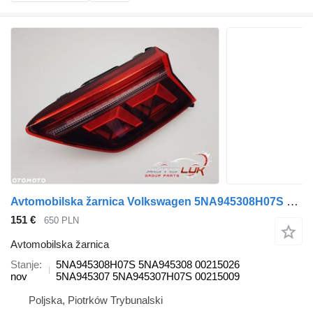
Avtomobilska žarnica Volkswagen 5NA945308H07S za vozilo
151 €
650 PLN
Avtomobilska žarnica
Stanje
5NA945308H07S 5NA945308 00215026
nov
5NA945307 5NA945307H07S 00215009
Poljska, Piotrków Trybunalski