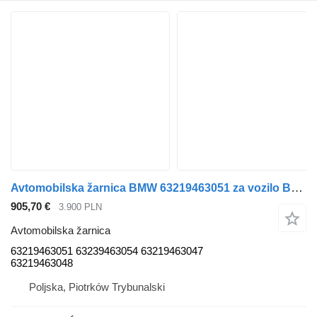
Avtomobilska žarnica BMW 63219463051 za vozilo BMW X3 G01
905,70 €
3.900 PLN
Avtomobilska žarnica
63219463051 63239463054 63219463047
63219463048
Poljska, Piotrków Trybunalski