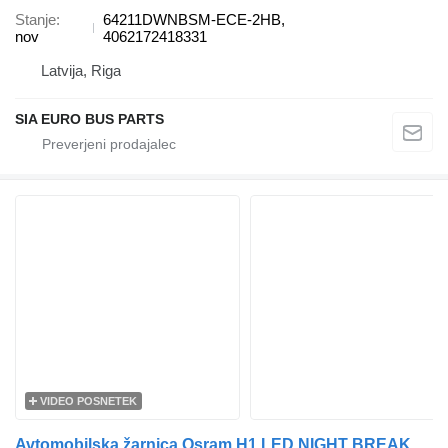
Stanje
64211DWNBSM-ECE-2HB,
nov
4062172418331
Latvija, Riga
SIA EURO BUS PARTS
VIDEO POSNETEK
Avtomobilska žarnica Osram H1 LED NIGHT BREAKER/ STREET LEGAL EB64150DWB za vozilo