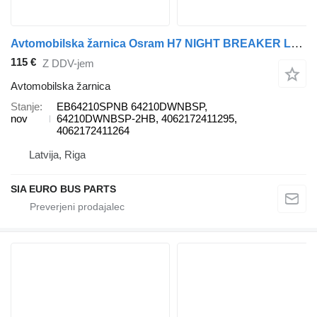
Avtomobilska žarnica Osram H7 NIGHT BREAKER LED SPEED/ STREET LEGAL ( SERVICE PACK) EB64210SPNB za vozilo
115 €
Z DDV-jem
Avtomobilska žarnica
Stanje
EB64210SPNB 64210DWNBSP,
nov
64210DWNBSP-2HB, 4062172411295,
4062172411264
Latvija, Riga
SIA EURO BUS PARTS