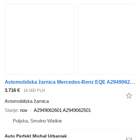
Avtomobilska žarnica Mercedes-Benz EQE A2949062601 za vozilo Mercedes-Benz EQE
3.716 €
16.000 PLN
Avtomobilska žarnica
Stanje
nov
A2949062601 A2949062501
Poljska, Smolno Wielkie
Auto Perfekt Michał Urbaniak