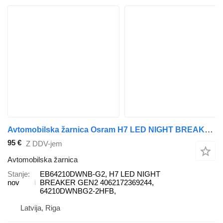
Avtomobilska žarnica Osram H7 LED NIGHT BREAKER GEN2/ STREET LEGAL EB64210DWNB-G2 za vozilo
95 €
Z DDV-jem
Avtomobilska žarnica
Stanje
EB64210DWNB-G2, H7 LED NIGHT
nov
BREAKER GEN2 4062172369244,
64210DWNBG2-2HFB,
Latvija, Riga