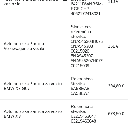
119 €
za vozilo
64211DWNBSM-
ECE-2HB,
4062172418331
Stanje: nov,
referenčna
številka:
5NA945308H07S
Avtomobilska žarnica
5NA945308
151 €
Volkswagen za vozilo
00215026
5NA945307
5NA945307H07S
00215009
Referenčna
Avtomobilska žarnica za vozilo
številka:
394,80 €
BMW X7 G07
5A5BEA8
5A5BEA7
Referenčna
Avtomobilska žarnica za vozilo
številka:
673,50 €
BMW X3
63219463047
63219463048