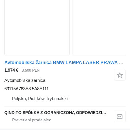
Avtomobilska žarnica BMW LAMPA LASER PRAWA X5 G05 X6 G06 M-PAKIET 63115A783E8 za vozilo
1.974 €
8.500 PLN
Avtomobilska žarnica
63115A783E8 5A8E111
Poljska, Piotrków Trybunalski
QINDITO SPÓŁKA Z OGRANICZONĄ ODPOWIEDZIALNOŚCIĄ