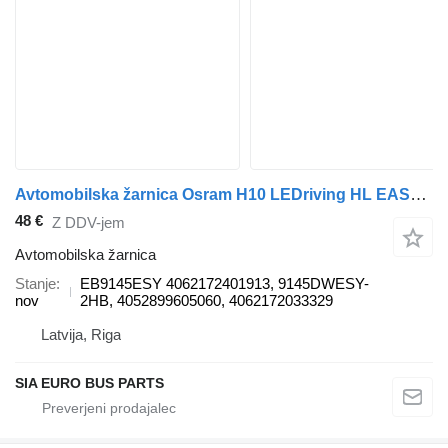
Avtomobilska žarnica Osram H10 LEDriving HL EASY/ OFF ROAD ONLY EB9145ESY za vozilo
48 €
Z DDV-jem
Avtomobilska žarnica
Stanje
EB9145ESY 4062172401913, 9145DWESY-
nov
2HB, 4052899605060, 4062172033329
Latvija, Riga
SIA EURO BUS PARTS