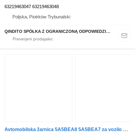
63219463047 63219463048
Poljska, Piotrków Trybunalski
QINDITO SPÓŁKA Z OGRANICZONĄ ODPOWIEDZIALNOŚCIĄ
Avtomobilska žarnica 5A5BEA8 5A5BEA7 za vozilo BMW X7 G07