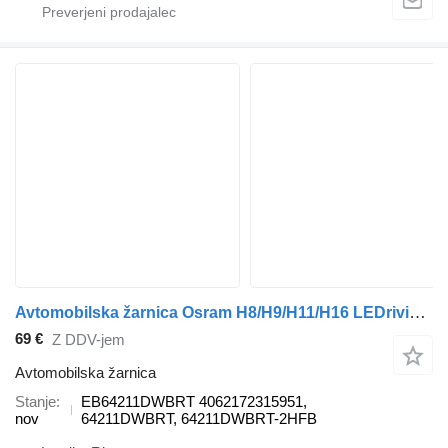
Avtomobilska žarnica Osram H8/H9/H11/H16 LEDriving HL BRIGHT 12V/ OFF ROAD ONLY EB64211DWBRT za vozilo
69 €
Z DDV-jem
Avtomobilska žarnica
Stanje
EB64211DWBRT 4062172315951,
nov
64211DWBRT, 64211DWBRT-2HFB