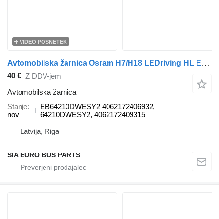
VIDEO POSNETEK
Avtomobilska žarnica Osram H7/H18 LEDriving HL EASY GEN 2 EB64210DWESY2 za vozilo
40 €
Z DDV-jem
Avtomobilska žarnica
Stanje
EB64210DWESY2 4062172406932,
nov
64210DWESY2, 4062172409315
Latvija, Riga
SIA EURO BUS PARTS