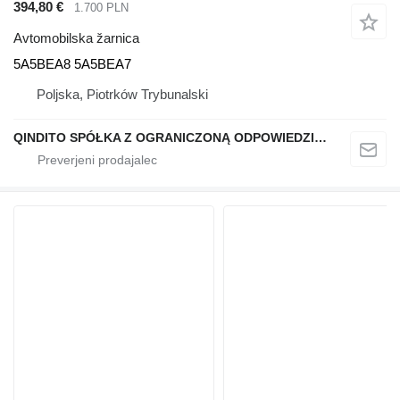
394,80 €
1.700 PLN
Avtomobilska žarnica
5A5BEA8 5A5BEA7
Poljska, Piotrków Trybunalski
QINDITO SPÓŁKA Z OGRANICZONĄ ODPOWIEDZIALNOŚCIĄ