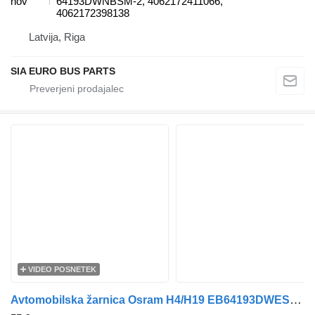
nov
64193DWNBSM-2, 4062172411066,
4062172398138
Latvija, Riga
SIA EURO BUS PARTS
VIDEO POSNETEK
Avtomobilska žarnica Osram H4/H19 EB64193DWESY-HCB za vozilo