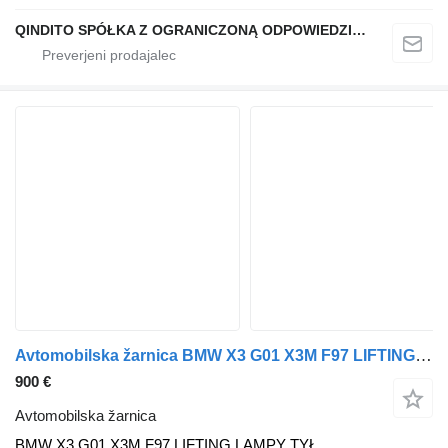
QINDITO SPÓŁKA Z OGRANICZONĄ ODPOWIEDZIALNOŚCIĄ
Avtomobilska žarnica BMW X3 G01 X3M F97 LIFTING LAMPY TYŁ KOMPLET H3946305110 H4946305210 BMW za vozilo BMW BMW X3 G01 X3M F97 LIFTING LAMPY TYŁ KOMPLET H3946305110 H4946305210 H3946304711 H4946304811
900 €
Avtomobilska žarnica
BMW X3 G01 X3M F97 LIFTING LAMPY TYŁ