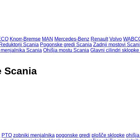
ECO
Knorr-Bremse
MAN
Mercedes-Benz
Renault
Volvo
WABC
Reduktorji Scania
Pogonske gredi Scania
Zadnji mostovi Scan
 menjalnika Scania
Ohišja mostu Scania
Glavni cilindri sklopk
e Scania
i
PTO
zobniki menjalnika
pogonske gredi
plošče sklopke
ohišja