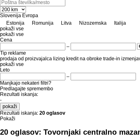
Slovenija
Evropa
Estonija
Romunija
Litva
Nizozemska
Italija
pokaži vse
pokaži vse
Cena
–
Tip reklame
prodaja
od proizvajalca
lizing
kredit
na obroke
trade-in
izmenja
pokaži vse
Leto
–
Manjkajo nekateri filtri?
Predlagajte spremembo
Rezultati iskanja:
-
pokaži
Rezultati iskanja:
20 oglasov
Pokaži
20 oglasov:
Tovornjaki centralno maza