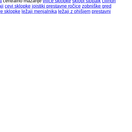
a
centralno mazanje
vilice sklopke
sklopi stopalk
cilindri
ji
cevi sklopke
jojstiki prestavne ročice
zobniške gred
re sklopke
ležaji menjalnika
ležaji z ohišjem
prestavni