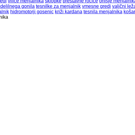
edi
vilice menjalnika
sklopke
prestavne ročice
ohišje menjalnik
zdelilnega gonila
tesnilke za menjalnik
vmesne gredi
valjčni leža
alnik
hidromotorji gosenic
križi kardana
tesnila menjalnika
koša
nika