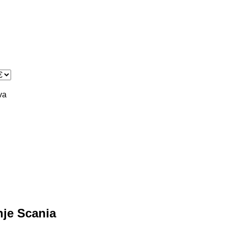
va
nje Scania