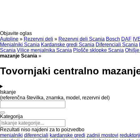
Objavite oglas
Autoline
»
Rezervni deli
»
Rezervni deli Scania
Bosch
DAF
IV
Menjalniki Scania
Kardanske gredi Scania
Diferenciali Scania
Scania
Vilice menjalnika Scania
Plošče sklopke Scania
Ohišje
mazanje Scania
»
Tovornjaki centralno mazanj
Iskanje
(referenčna številka, znamka, model, rezervni del)
Kategorija
Rezultati niso najdeni za to poizvedbo
menjalniki
diferenciali
kardanske gredi
zadnji mostovi
reduktorj