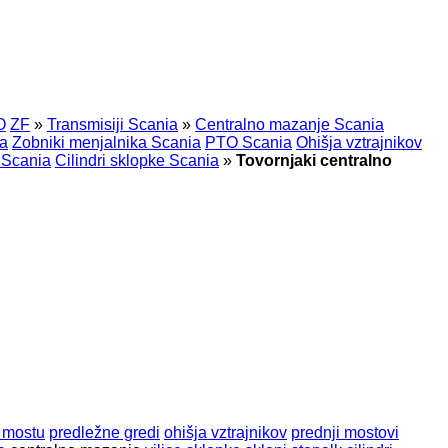
O
ZF
»
Transmisiji Scania
»
Centralno mazanje Scania
ia
Zobniki menjalnika Scania
PTO Scania
Ohišja vztrajnikov
e Scania
Cilindri sklopke Scania
»
Tovornjaki centralno
 mostu
predležne gredi
ohišja vztrajnikov
prednji mostovi