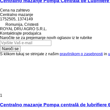
Centralno mazanje Pompa Centrală de Lubrifiere
Cena na zahtevo
Centralno mazanje
1752505, 1374149
Romunija, Cristesti
ROYAL DRU AGRO S.R.L.
Kontaktirajte prodajalca
Naročite se za prejemanje novih oglasov iz te rubrike
Naroči se
S klikom tukaj se strinjate z našim
pravilnikom o zasebnosti
in
1
Centralno mazanje Pompa centrală de lubrifiere 