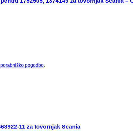
 pentru 1752505, 1374149 za tovornjak Scania – 
uporabniško pogodbo
.
668922-11 za tovornjak Scania