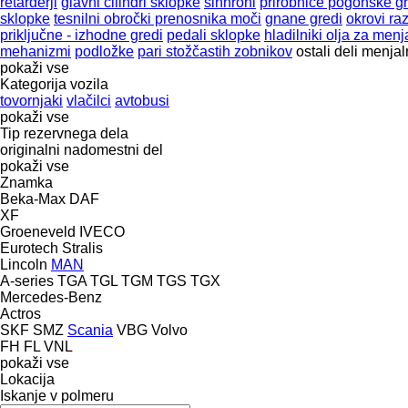
retarderji
glavni cilindri sklopke
sinhroni
prirobnice pogonske gr
sklopke
tesnilni obročki prenosnika moči
gnane gredi
okrovi ra
priključne - izhodne gredi
pedali sklopke
hladilniki olja za menj
mehanizmi
podložke
pari stožčastih zobnikov
ostali deli menjal
pokaži vse
Kategorija vozila
tovornjaki
vlačilci
avtobusi
pokaži vse
Tip rezervnega dela
originalni nadomestni del
pokaži vse
Znamka
Beka-Max
DAF
XF
Groeneveld
IVECO
Eurotech
Stralis
Lincoln
MAN
A-series
TGA
TGL
TGM
TGS
TGX
Mercedes-Benz
Actros
SKF
SMZ
Scania
VBG
Volvo
FH
FL
VNL
pokaži vse
Lokacija
Iskanje v polmeru