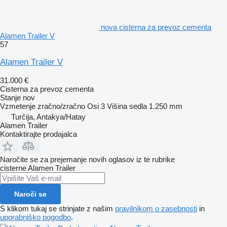
nova cisterna za prevoz cementa
Alamen Trailer V
57
Alamen Trailer V
31.000 €
Cisterna za prevoz cementa
Stanje
nov
Vzmetenje
zračno/zračno
Osi
3
Višina sedla
1.250 mm
Turčija, Antakya/Hatay
Alamen Trailer
Kontaktirajte prodajalca
Naročite se za prejemanje novih oglasov iz te rubrike
cisterne
Alamen Trailer
Naroči se
S klikom tukaj se strinjate z našim
pravilnikom o zasebnosti
in
uporabniško pogodbo
.