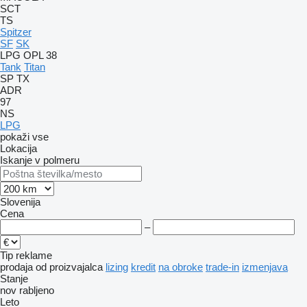
SCT
TS
Spitzer
SF
SK
LPG
OPL 38
Tank
Titan
SP
TX
ADR
97
NS
LPG
pokaži vse
Lokacija
Iskanje v polmeru
Slovenija
Cena
–
Tip reklame
prodaja
od proizvajalca
lizing
kredit
na obroke
trade-in
izmenjava
Stanje
nov
rabljeno
Leto