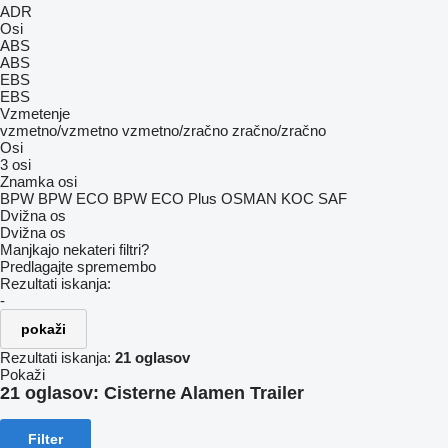
ADR
Osi
ABS
ABS
EBS
EBS
Vzmetenje
vzmetno/vzmetno
vzmetno/zračno
zračno/zračno
Osi
3 osi
Znamka osi
BPW
BPW ECO
BPW ECO Plus
OSMAN KOC
SAF
Dvižna os
Dvižna os
Manjkajo nekateri filtri?
Predlagajte spremembo
Rezultati iskanja:
-
pokaži
Rezultati iskanja:
21 oglasov
Pokaži
21 oglasov:
Cisterne Alamen Trailer
Filter