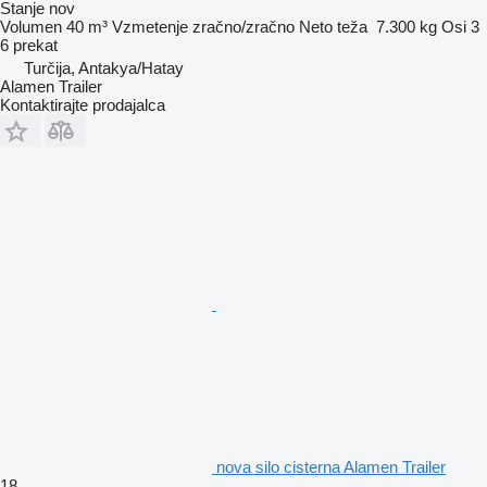
Stanje
nov
Volumen
40 m³
Vzmetenje
zračno/zračno
Neto teža
7.300 kg
Osi
3
6 prekat
Turčija, Antakya/Hatay
Alamen Trailer
Kontaktirajte prodajalca
nova silo cisterna Alamen Trailer
18