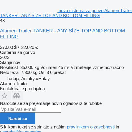
nova cisterna za gorivo Alamen Trailer
TANKER - ANY SİZE TOP AND BOTTOM FILLING
48
Alamen Trailer TANKER - ANY SİZE TOP AND BOTTOM
FILLING
37.000 $
≈ 32.020 €
Cisterna za gorivo
2023
Stanje
nov
Nosilnost
35.000 kg
Volumen
45 m³
Vzmetenje
vzmetno/zračno
Neto teža
7.300 kg
Osi
3
6 prekat
Turčija, Antakya/Hatay
Alamen Trailer
Kontaktirajte prodajalca
Naročite se za prejemanje novih oglasov iz te rubrike
Naroči se
S klikom tukaj se strinjate z našim
pravilnikom o zasebnosti
in
uporabniško pogodbo
.