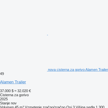
nova cisterna za gorivo Alamen Trailer
49
Alamen Trailer
37.000 $
≈ 32.020 €
Cisterna za gorivo
2025
Stanje
nov
Volumen
45 m³
Vzmetenje
zračno/zračno
Osi
3
Višina sedla
1.300