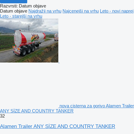
Razvrsti
:
Datum objave
Datum objave
Najdražji na vrhu
Najcenejši na vrhu
Leto - novi naprej
Leto - starejši na vrhu
nova cisterna za gorivo Alamen Trailer
ANY SİZE AND COUNTRY TANKER
32
Alamen Trailer ANY SİZE AND COUNTRY TANKER