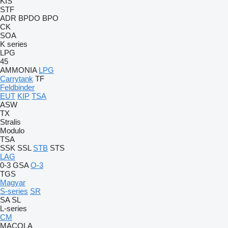
KIS
STF
ADR
BPDO
BPO
CK
SOA
K series
LPG
45
AMMONIA
LPG
Carrytank
TF
Feldbinder
EUT
KIP
TSA
ASW
TX
Stralis
Modulo
TSA
SSK
SSL
STB
STS
LAG
0-3
GSA
O-3
TGS
Magyar
S-series
SR
SA
SL
L-series
CM
MACOLA