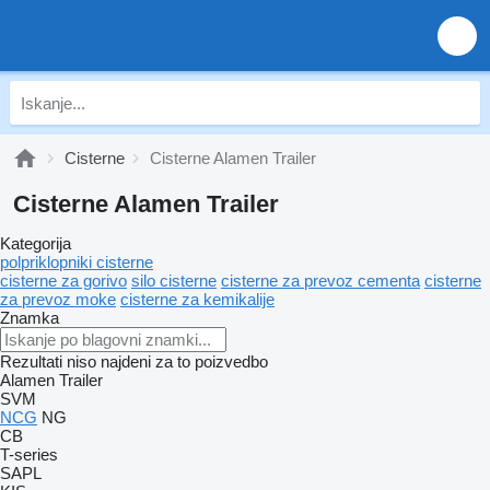
Cisterne
Cisterne Alamen Trailer
Cisterne Alamen Trailer
Kategorija
polpriklopniki cisterne
cisterne za gorivo
silo cisterne
cisterne za prevoz cementa
cisterne
za prevoz moke
cisterne za kemikalije
Znamka
Rezultati niso najdeni za to poizvedbo
Alamen Trailer
SVM
NCG
NG
CB
T-series
SAPL