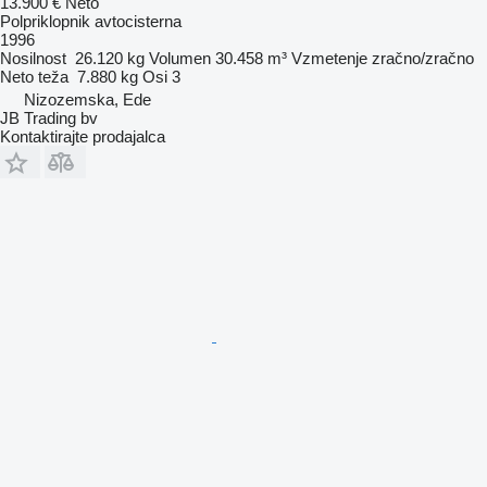
13.900 €
Neto
Polpriklopnik avtocisterna
1996
Nosilnost
26.120 kg
Volumen
30.458 m³
Vzmetenje
zračno/zračno
Neto teža
7.880 kg
Osi
3
Nizozemska, Ede
JB Trading bv
Kontaktirajte prodajalca