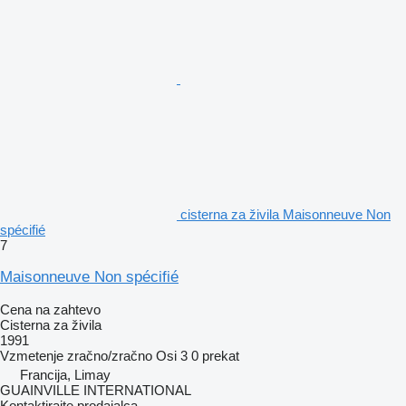
cisterna za živila Maisonneuve Non
spécifié
7
Maisonneuve Non spécifié
Cena na zahtevo
Cisterna za živila
1991
Vzmetenje
zračno/zračno
Osi
3
0 prekat
Francija, Limay
GUAINVILLE INTERNATIONAL
Kontaktirajte prodajalca