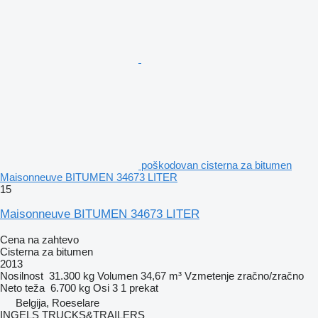
poškodovan cisterna za bitumen
Maisonneuve BITUMEN 34673 LITER
15
Maisonneuve BITUMEN 34673 LITER
Cena na zahtevo
Cisterna za bitumen
2013
Nosilnost
31.300 kg
Volumen
34,67 m³
Vzmetenje
zračno/zračno
Neto teža
6.700 kg
Osi
3
1 prekat
Belgija, Roeselare
INGELS TRUCKS&TRAILERS