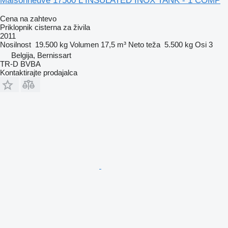
Maisonneuve 17500 L INSULATED INOX TANK - 1 COMP
Cena na zahtevo
Priklopnik cisterna za živila
2011
Nosilnost
19.500 kg
Volumen
17,5 m³
Neto teža
5.500 kg
Osi
3
Belgija, Bernissart
TR-D BVBA
Kontaktirajte prodajalca