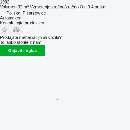
1992
Volumen
32 m³
Vzmetenje
zračno/zračno
Osi
3
4 prekat
Poljska, Pisarzowice
Autotanker
Kontaktirajte prodajalca
Prodajate mehaniacijo ali vozila?
To lahko storite z nami!
Objavite oglas