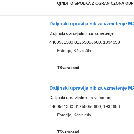
QINDITO SPÓŁKA Z OGRANICZONĄ OD
Daljinski upravljalnik za vzmetenje
4460561380 81255056600, 1934658
Estonija, Kõrveküla
TSvaruosad
Daljinski upravljalnik za vzmetenje
4460561380 81255056600, 1934658
Estonija, Kõrveküla
TSvaruosad