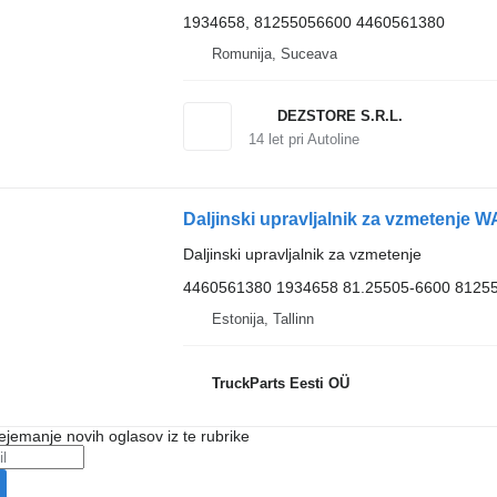
1934658, 81255056600 4460561380
Romunija, Suceava
DEZSTORE S.R.L.
14
let pri Autoline
Daljinski upravljalnik za vzmetenje 
Daljinski upravljalnik za vzmetenje
4460561380 1934658 81.25505-6600 8125
Estonija, Tallinn
TruckParts Eesti OÜ
ejemanje novih oglasov iz te rubrike