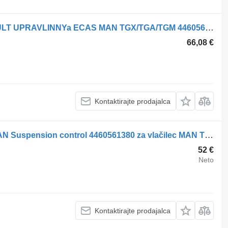
Daljinski upravljalnik za vzmetenje PULT UPRAVLINNYa ECAS MAN TGX/TGA/TGM 4460561380 za vlačilec MAN TGX/TGA/TGM
66,08 €
Kontaktirajte prodajalca
Daljinski upravljalnik za vzmetenje MAN Suspension control 4460561380 za vlačilec MAN TGA 18.430
52 €
Neto
Kontaktirajte prodajalca