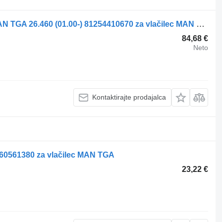
Daljinski upravljalnik za vzmetenje MAN TGA 26.460 (01.00-) 81254410670 za vlačilec MAN 4-series, TGA (1993-2009)
84,68 €
Neto
Kontaktirajte prodajalca
4460561380 za vlačilec MAN TGA
23,22 €