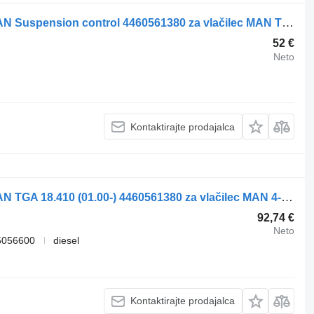
Daljinski upravljalnik za vzmetenje MAN Suspension control 4460561380 za vlačilec MAN TGA 18.480
52 €
Neto
Kontaktirajte prodajalca
Daljinski upravljalnik za vzmetenje MAN TGA 18.410 (01.00-) 4460561380 za vlačilec MAN 4-series, TGA (1993-2009)
92,74 €
Neto
5056600
diesel
Kontaktirajte prodajalca