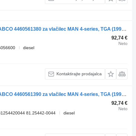
Daljinski upravljalnik za vzmetenje WABCO 4460561380 za vlačilec MAN 4-series, TGA (1993-2009)
92,74 €
Neto
5056600
diesel
Kontaktirajte prodajalca
Daljinski upravljalnik za vzmetenje WABCO 4460561390 za vlačilec MAN 4-series, TGA (1993-2009)
92,74 €
Neto
81254420044 81.25442-0044
diesel