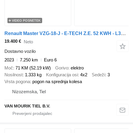
VIDEO POSNETEK
Renault Master VZG-18-J - E-TECH Z.E. 52 KWH - L3H2 GESLOTEN
19.400 €
Neto
Dostavno vozilo
2023
7.250 km
Euro 6
Moč
71 KM (52.19 kW)
Gorivo
elektro
Nosilnost
1.333 kg
Konfiguracija osi
4x2
Sedeži
3
Vrsta pogona
pogon na sprednja kolesa
Nizozemska, Tiel
VAN MOURIK TIEL B.V.