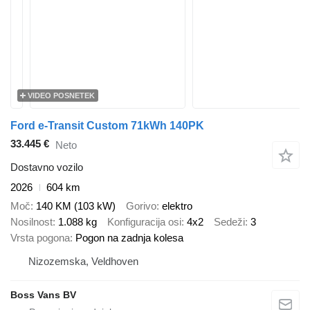
VIDEO POSNETEK
Ford e-Transit Custom 71kWh 140PK
33.445 €
Neto
Dostavno vozilo
2026
604 km
Moč
140 KM (103 kW)
Gorivo
elektro
Nosilnost
1.088 kg
Konfiguracija osi
4x2
Sedeži
3
Vrsta pogona
Pogon na zadnja kolesa
Nizozemska, Veldhoven
Boss Vans BV