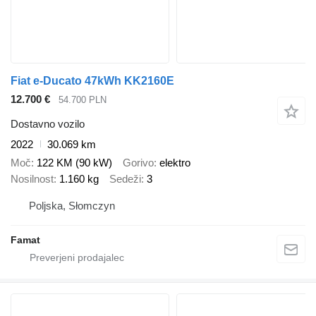
Fiat e-Ducato 47kWh KK2160E
12.700 €
54.700 PLN
Dostavno vozilo
2022
30.069 km
Moč
122 KM (90 kW)
Gorivo
elektro
Nosilnost
1.160 kg
Sedeži
3
Poljska, Słomczyn
Famat