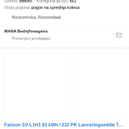
Gorivo
elektro
Konfiguracija osi
4x2
Vrsta pogona
pogon na sprednja kolesa
Nizozemska, Roosendaal
MANA Bedrijfswagens
Farizon SV L1H1 83 kWh / 232 PK Lanceringseditie Trekhaak Achterdeuren 2