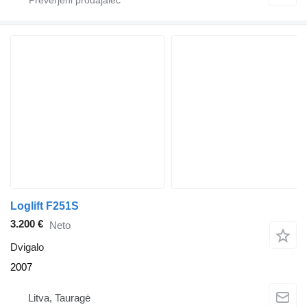
Loglift F251S
3.200 €
Neto
Dvigalo
2007
Litva, Tauragė