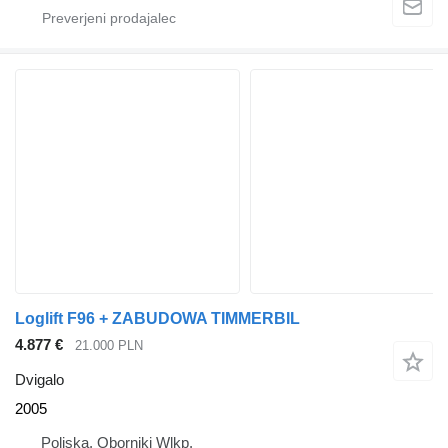
Loglift F96 + ZABUDOWA TIMMERBIL
4.877 €
21.000 PLN
Dvigalo
2005
Poljska, Oborniki Wlkp.