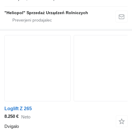
"Heliopol" Sprzedaż Urządzeń Rolniczych
Loglift Z 265
8.250 €
Neto
Dvigalo