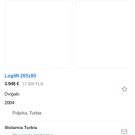
Loglift 265z80
3.948 €
17.000 PLN
Dvigalo
2004
Poljska, Turbia
Stolarnia Turbia