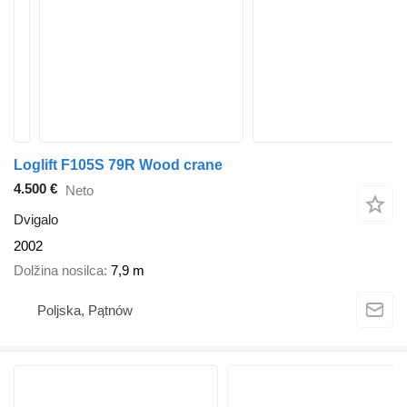
Loglift F105S 79R Wood crane
4.500 €
Neto
Dvigalo
2002
Dolžina nosilca
7,9 m
Poljska, Pątnów