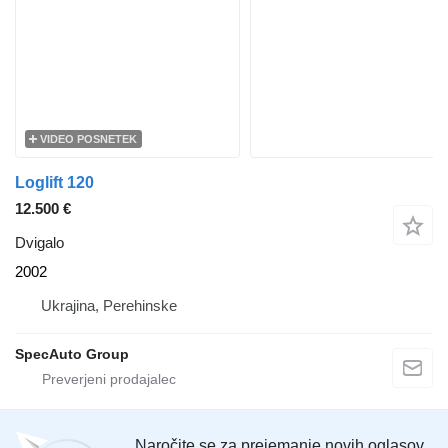
VIDEO POSNETEK
Loglift 120
12.500 €
Dvigalo
2002
Ukrajina, Perehinske
SpecAuto Group
Naročite se za prejemanje novih oglasov