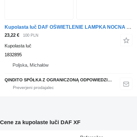
Kupolasta luč DAF OŚWIETLENIE LAMPKA NOCNA DAF 106 1832895 za vlačilec
23,22 €
100 PLN
Kupolasta luč
1832895
Poljska, Michałów
QINDITO SPÓŁKA Z OGRANICZONĄ ODPOWIEDZIALNOŚCIĄ
Cene za kupolaste luči DAF XF