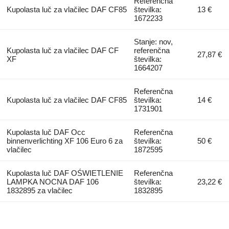
Referenčna
Kupolasta luč za vlačilec DAF CF85
številka:
13 €
1672233
Stanje: nov,
Kupolasta luč za vlačilec DAF CF
referenčna
27,87 €
XF
številka:
1664207
Referenčna
Kupolasta luč za vlačilec DAF CF85
številka:
14 €
1731901
Kupolasta luč DAF Occ
Referenčna
binnenverlichting XF 106 Euro 6 za
številka:
50 €
vlačilec
1872595
Kupolasta luč DAF OŚWIETLENIE
Referenčna
LAMPKA NOCNA DAF 106
številka:
23,22 €
1832895 za vlačilec
1832895