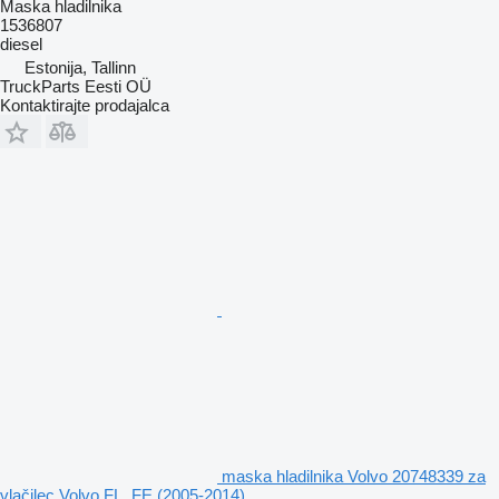
Maska hladilnika
1536807
diesel
Estonija, Tallinn
TruckParts Eesti OÜ
Kontaktirajte prodajalca
maska hladilnika Volvo 20748339 za
vlačilec Volvo FL, FE (2005-2014)