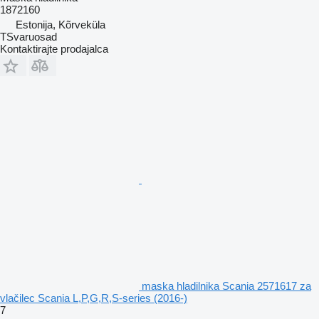
1872160
Estonija, Kõrveküla
TSvaruosad
Kontaktirajte prodajalca
maska hladilnika Scania 2571617 za
vlačilec Scania L,P,G,R,S-series (2016-)
7