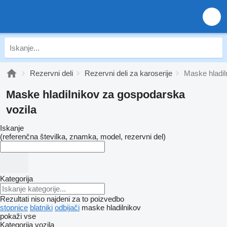
Rezervni deli
Rezervni deli za karoserije
Maske hladil
Maske hladilnikov za gospodarska
vozila
Iskanje
(referenčna številka, znamka, model, rezervni del)
Kategorija
Rezultati niso najdeni za to poizvedbo
stopnice
blatniki
odbijači
maske hladilnikov
pokaži vse
Kategorija vozila