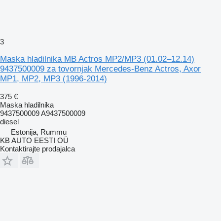
3
Maska hladilnika MB Actros MP2/MP3 (01.02–12.14)
9437500009 za tovornjak Mercedes-Benz Actros, Axor
MP1, MP2, MP3 (1996-2014)
375 €
Maska hladilnika
9437500009 A9437500009
diesel
Estonija, Rummu
KB AUTO EESTI OÜ
Kontaktirajte prodajalca