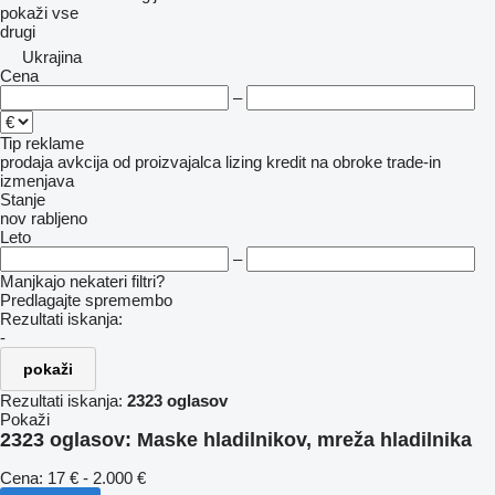
pokaži vse
drugi
Ukrajina
Cena
–
Tip reklame
prodaja
avkcija
od proizvajalca
lizing
kredit
na obroke
trade-in
izmenjava
Stanje
nov
rabljeno
Leto
–
Manjkajo nekateri filtri?
Predlagajte spremembo
Rezultati iskanja:
-
pokaži
Rezultati iskanja:
2323 oglasov
Pokaži
2323 oglasov:
Maske hladilnikov, mreža hladilnika
Cena:
17 € - 2.000 €