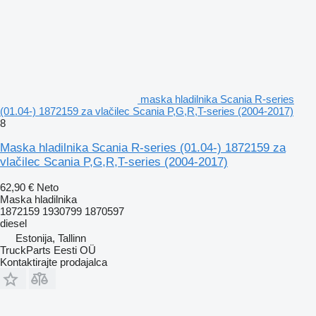
maska hladilnika Scania R-series
(01.04-) 1872159 za vlačilec Scania P,G,R,T-series (2004-2017)
8
Maska hladilnika Scania R-series (01.04-) 1872159 za
vlačilec Scania P,G,R,T-series (2004-2017)
62,90 €
Neto
Maska hladilnika
1872159 1930799 1870597
diesel
Estonija, Tallinn
TruckParts Eesti OÜ
Kontaktirajte prodajalca