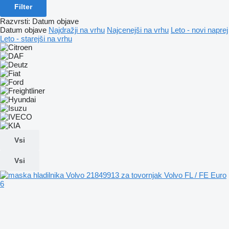
Filter
Razvrsti
:
Datum objave
Datum objave
Najdražji na vrhu
Najcenejši na vrhu
Leto - novi naprej
Leto - starejši na vrhu
Vsi
Vsi