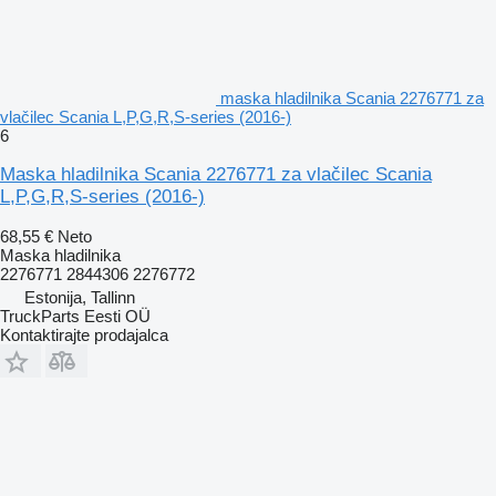
maska hladilnika Scania 2276771 za
vlačilec Scania L,P,G,R,S-series (2016-)
6
Maska hladilnika Scania 2276771 za vlačilec Scania
L,P,G,R,S-series (2016-)
68,55 €
Neto
Maska hladilnika
2276771 2844306 2276772
Estonija, Tallinn
TruckParts Eesti OÜ
Kontaktirajte prodajalca