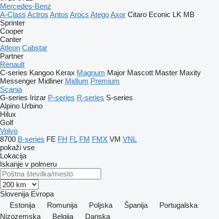
Mercedes-Benz
A-Class
Actros
Antos
Arocs
Atego
Axor
Citaro
Econic
LK
MB
Sprinter
Cooper
Canter
Atleon
Cabstar
Partner
Renault
C-series
Kangoo
Kerax
Magnum
Major
Mascott
Master
Maxity
Messenger
Midliner
Midlum
Premium
Scania
G-series
Irizar
P-series
R-series
S-series
Alpino
Urbino
Hilux
Golf
Volvo
8700
B-series
FE
FH
FL
FM
FMX
VM
VNL
pokaži vse
Lokacija
Iskanje v polmeru
Slovenija
Evropa
Estonija
Romunija
Poljska
Španija
Portugalska
Nizozemska
Belgija
Danska