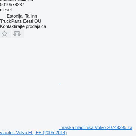
5010578237
diesel
Estonija, Tallinn
TruckParts Eesti OÜ
Kontaktirajte prodajalca
maska hladilnika Volvo 20748395 za
vlačilec Volvo FL, FE (2005-2014)