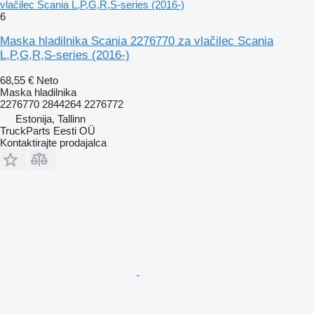
vlačilec Scania L,P,G,R,S-series (2016-)
6
Maska hladilnika Scania 2276770 za vlačilec Scania
L,P,G,R,S-series (2016-)
68,55 €
Neto
Maska hladilnika
2276770 2844264 2276772
Estonija, Tallinn
TruckParts Eesti OÜ
Kontaktirajte prodajalca