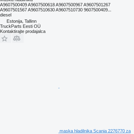
A9607500409 A9607500618 A9607500967 A9607501267
A9607501567 A9607510630 A9607510730 9607500409...
diesel
Estonija, Tallinn
TruckParts Eesti OÜ
Kontaktirajte prodajalca
maska hladilnika Scania 2276770 za