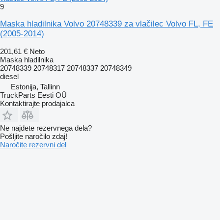
9
Maska hladilnika Volvo 20748339 za vlačilec Volvo FL, FE
(2005-2014)
201,61 €
Neto
Maska hladilnika
20748339 20748317 20748337 20748349
diesel
Estonija, Tallinn
TruckParts Eesti OÜ
Kontaktirajte prodajalca
Ne najdete rezervnega dela?
Pošljite naročilo zdaj!
Naročite rezervni del