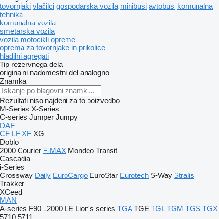
tovornjaki
vlačilci
gospodarska vozila
minibusi
avtobusi
komunalna
tehnika
komunalna vozila
smetarska vozila
vozila
motocikli
opreme
oprema za tovornjake in prikolice
hladilni agregati
Tip rezervnega dela
originalni nadomestni del
analogno
Znamka
Rezultati niso najdeni za to poizvedbo
M-Series
X-Series
C-series
Jumper
Jumpy
DAF
CF
LF
XF
XG
Doblo
2000
Courier
F-MAX
Mondeo
Transit
Cascadia
i-Series
Crossway
Daily
EuroCargo
EuroStar
Eurotech
S-Way
Stralis
Trakker
XCeed
MAN
A-series
F90
L2000
LE
Lion's series
TGA
TGE
TGL
TGM
TGS
TGX
5710
5711