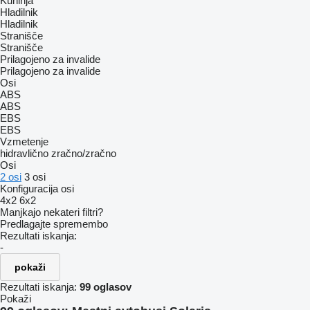
Kuhinja
Hladilnik
Hladilnik
Stranišče
Stranišče
Prilagojeno za invalide
Prilagojeno za invalide
Osi
ABS
ABS
EBS
EBS
Vzmetenje
hidravlično
zračno/zračno
Osi
2 osi
3 osi
Konfiguracija osi
4x2
6x2
Manjkajo nekateri filtri?
Predlagajte spremembo
Rezultati iskanja:
-
pokaži
Rezultati iskanja:
99 oglasov
Pokaži