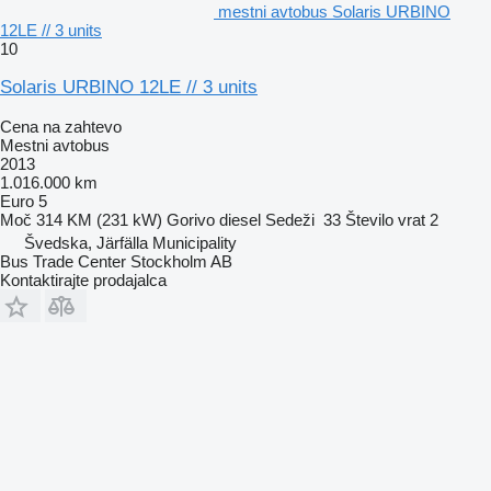
mestni avtobus Solaris URBINO
12LE // 3 units
10
Solaris URBINO 12LE // 3 units
Cena na zahtevo
Mestni avtobus
2013
1.016.000 km
Euro 5
Moč
314 KM (231 kW)
Gorivo
diesel
Sedeži
33
Število vrat
2
Švedska, Järfälla Municipality
Bus Trade Center Stockholm AB
Kontaktirajte prodajalca