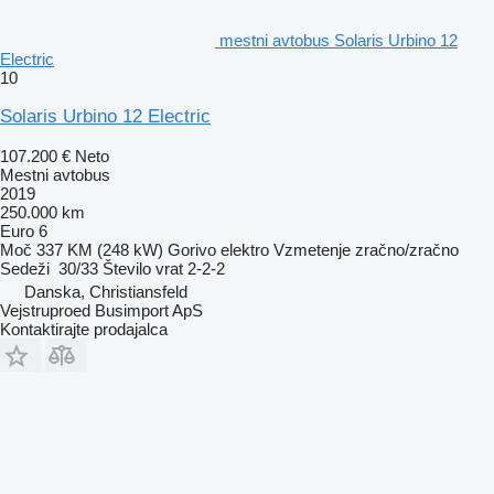
mestni avtobus Solaris Urbino 12
Electric
10
Solaris Urbino 12 Electric
107.200 €
Neto
Mestni avtobus
2019
250.000 km
Euro 6
Moč
337 KM (248 kW)
Gorivo
elektro
Vzmetenje
zračno/zračno
Sedeži
30/33
Število vrat
2-2-2
Danska, Christiansfeld
Vejstruproed Busimport ApS
Kontaktirajte prodajalca