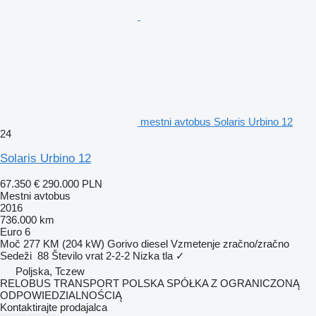
mestni avtobus Solaris Urbino 12
24
Solaris Urbino 12
67.350 €
290.000 PLN
Mestni avtobus
2016
736.000 km
Euro 6
Moč
277 KM (204 kW)
Gorivo
diesel
Vzmetenje
zračno/zračno
Sedeži
88
Število vrat
2-2-2
Nizka tla
✓
Poljska, Tczew
RELOBUS TRANSPORT POLSKA SPÓŁKA Z OGRANICZONĄ
ODPOWIEDZIALNOŚCIĄ
Kontaktirajte prodajalca