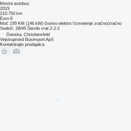
Mestni avtobus
2019
210.750 km
Euro 6
Moč
199 KM (146 kW)
Gorivo
elektro
Vzmetenje
zračno/zračno
Sedeži
28/45
Število vrat
2-2-2
Danska, Christiansfeld
Vejstruproed Busimport ApS
Kontaktirajte prodajalca