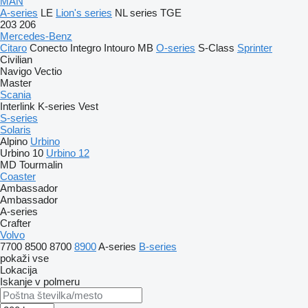
MAN
A-series
LE
Lion's series
NL series
TGE
203
206
Mercedes-Benz
Citaro
Conecto
Integro
Intouro
MB
O-series
S-Class
Sprinter
Civilian
Navigo
Vectio
Master
Scania
Interlink
K-series
Vest
S-series
Solaris
Alpino
Urbino
Urbino 10
Urbino 12
MD
Tourmalin
Coaster
Ambassador
Ambassador
A-series
Crafter
Volvo
7700
8500
8700
8900
A-series
B-series
pokaži vse
Lokacija
Iskanje v polmeru