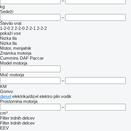
–
kg
Sedeži
–
Število vrat
1-2-0
2
2-2-0
2-2-1
2-2-2
pokaži vse
Nizka tla
Nizka tla
Motor, menjalnik
Znamka motorja
Cummins
DAF
Paccar
Model motorja
Moč motorja
–
KM
Gorivo
diesel
elektrika/dizel
elektro
plin
vodik
Prostornina motorja
–
cm³
Filter trdnih delcev
Filter trdnih delcev
EEV