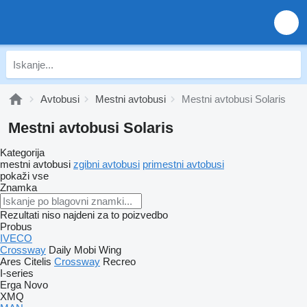
Avtobusi
Mestni avtobusi
Mestni avtobusi Solaris
Mestni avtobusi Solaris
Kategorija
mestni avtobusi
zgibni avtobusi
primestni avtobusi
pokaži vse
Znamka
Rezultati niso najdeni za to poizvedbo
Probus
IVECO
Crossway
Daily
Mobi
Wing
Ares
Citelis
Crossway
Recreo
I-series
Erga
Novo
XMQ