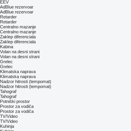
EEV
AdBlue rezervoar
AdBlue rezervoar
Retarder
Retarder
Centralno mazanje
Centralno mazanje
Zaklep diferenciala
Zaklep diferenciala
Kabina
Volan na desni strani
Volan na desni strani
Grelec
Grelec
Klimatska naprava
Klimatska naprava
Nadzor hitrosti (tempomat)
Nadzor hitrosti (tempomat)
Tahograf
Tahograf
Potniški prostor
Prostor za vodiča
Prostor za vodiča
TV/Video
TV/Video
Kuhinja