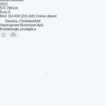
2012
572.788 km
Euro 5
Moč
314 KM (231 kW)
Gorivo
diesel
Danska, Christiansfeld
Vejstruproed Busimport ApS
Kontaktirajte prodajalca