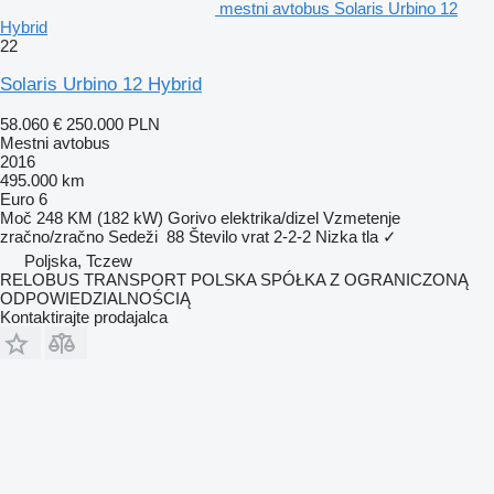
mestni avtobus Solaris Urbino 12
Hybrid
22
Solaris Urbino 12 Hybrid
58.060 €
250.000 PLN
Mestni avtobus
2016
495.000 km
Euro 6
Moč
248 KM (182 kW)
Gorivo
elektrika/dizel
Vzmetenje
zračno/zračno
Sedeži
88
Število vrat
2-2-2
Nizka tla
✓
Poljska, Tczew
RELOBUS TRANSPORT POLSKA SPÓŁKA Z OGRANICZONĄ
ODPOWIEDZIALNOŚCIĄ
Kontaktirajte prodajalca