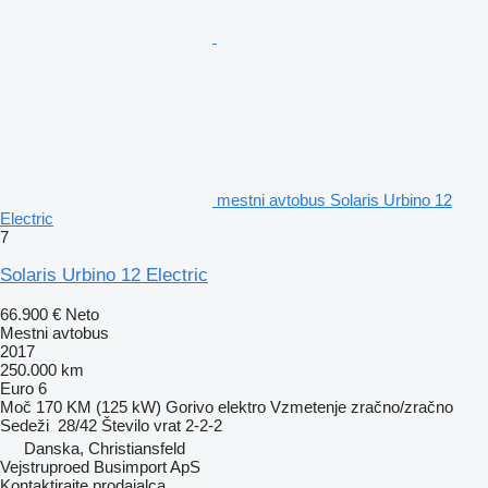
mestni avtobus Solaris Urbino 12
Electric
7
Solaris Urbino 12 Electric
66.900 €
Neto
Mestni avtobus
2017
250.000 km
Euro 6
Moč
170 KM (125 kW)
Gorivo
elektro
Vzmetenje
zračno/zračno
Sedeži
28/42
Število vrat
2-2-2
Danska, Christiansfeld
Vejstruproed Busimport ApS
Kontaktirajte prodajalca