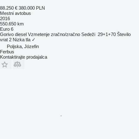
88.250 €
380.000 PLN
Mestni avtobus
2016
550.650 km
Euro 6
Gorivo
diesel
Vzmetenje
zračno/zračno
Sedeži
29+1+70
Število
vrat
2
Nizka tla
✓
Poljska, Józefin
Ferbus
Kontaktirajte prodajalca