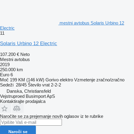
mestni avtobus Solaris Urbino 12
Electric
11
Solaris Urbino 12 Electric
107.200 €
Neto
Mestni avtobus
2019
250.000 km
Euro 6
Moč
199 KM (146 kW)
Gorivo
elektro
Vzmetenje
zračno/zračno
Sedeži
28/45
Število vrat
2-2-2
Danska, Christiansfeld
Vejstruproed Busimport ApS
Kontaktirajte prodajalca
Naročite se za prejemanje novih oglasov iz te rubrike
Naroči se