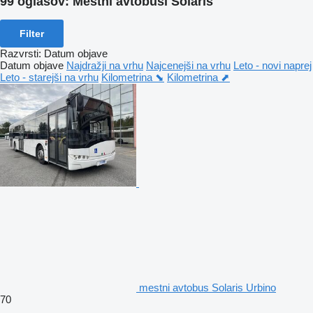
99 oglasov:
Mestni avtobusi Solaris
Filter
Razvrsti
:
Datum objave
Datum objave
Najdražji na vrhu
Najcenejši na vrhu
Leto - novi naprej
Leto - starejši na vrhu
Kilometrina ⬊
Kilometrina ⬈
mestni avtobus Solaris Urbino
70