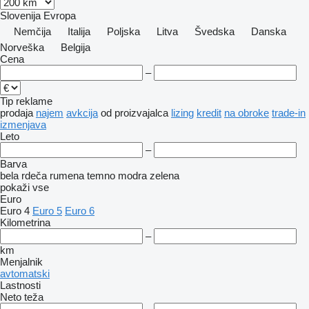
Slovenija
Evropa
Nemčija
Italija
Poljska
Litva
Švedska
Danska
Norveška
Belgija
Cena
–
Tip reklame
prodaja
najem
avkcija
od proizvajalca
lizing
kredit
na obroke
trade-in
izmenjava
Leto
–
Barva
bela
rdeča
rumena
temno modra
zelena
pokaži vse
Euro
Euro 4
Euro 5
Euro 6
Kilometrina
–
km
Menjalnik
avtomatski
Lastnosti
Neto teža