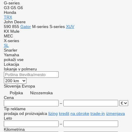
G-series
G3
G5
G6
Honda
TRX
John Deere
590
855
Gator
M-series
S-series
XUV
KX
Mule
MEC
X-series
SL
Snarler
Yamaha
pokaži vse
Lokacija
Iskanje v polmeru
Slovenija
Evropa
Poljska
Nizozemska
Cena
–
Tip reklame
prodaja
od proizvajalca
lizing
kredit
na obroke
trade-in
izmenjava
Leto
–
Kilometrina