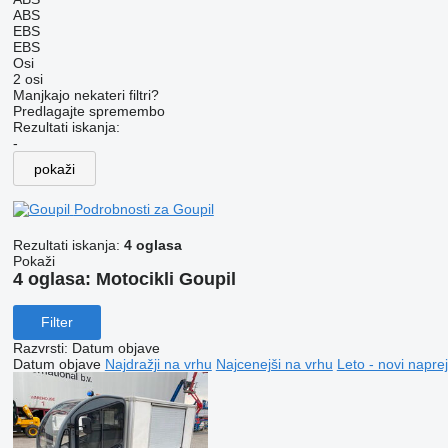
ABS
EBS
EBS
Osi
2 osi
Manjkajo nekateri filtri?
Predlagajte spremembo
Rezultati iskanja:
-
pokaži
Podrobnosti za Goupil
Rezultati iskanja:
4 oglasa
Pokaži
4 oglasa:
Motocikli Goupil
Filter
Razvrsti
:
Datum objave
Datum objave
Najdražji na vrhu
Najcenejši na vrhu
Leto - novi naprej