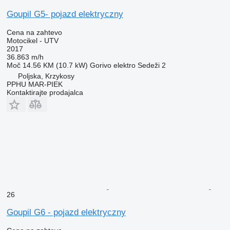
Goupil G5- pojazd elektryczny
Cena na zahtevo
Motocikel - UTV
2017
36.863 m/h
Moč
14.56 KM (10.7 kW)
Gorivo
elektro
Sedeži
2
Poljska, Krzykosy
PPHU MAR-PIEK
Kontaktirajte prodajalca
26
Goupil G6 - pojazd elektryczny