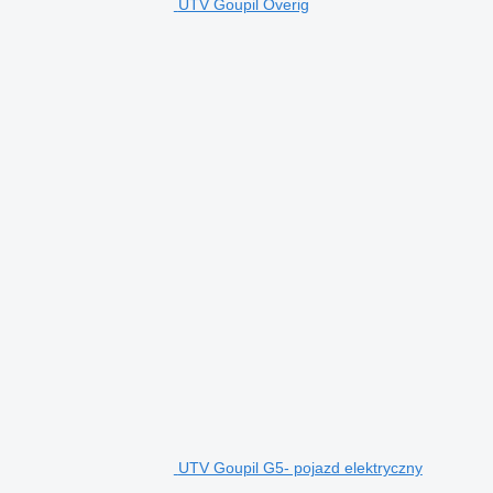
UTV Goupil Overig
UTV Goupil G5- pojazd elektryczny