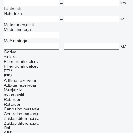
–
km
Lastnosti
Neto teža
–
kg
Motor, menjalnik
Model motorja
Moč motorja
–
KM
Gorivo
elektro
Filter trdnih delcev
Filter trdnih delcev
EEV
EEV
AdBlue rezervoar
AdBlue rezervoar
Menjalnik
avtomatski
Retarder
Retarder
Centralno mazanje
Centralno mazanje
Zaklep diferenciala
Zaklep diferenciala
Osi
ABS