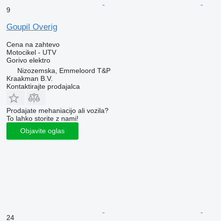
9
Goupil Overig
Cena na zahtevo
Motocikel - UTV
Gorivo
elektro
Nizozemska, Emmeloord T&P
Kraakman B.V.
Kontaktirajte prodajalca
Prodajate mehaniacijo ali vozila?
To lahko storite z nami!
Objavite oglas
24