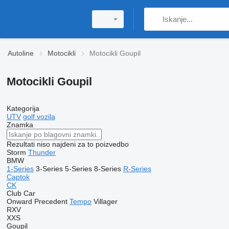
Autoline
Motocikli
Motocikli Goupil
Motocikli Goupil
Kategorija
UTV
golf vozila
Znamka
Rezultati niso najdeni za to poizvedbo
Storm
Thunder
BMW
1-Series
3-Series
5-Series
8-Series
R-Series
Captok
CK
Club Car
Onward
Precedent
Tempo
Villager
RXV
XXS
Goupil