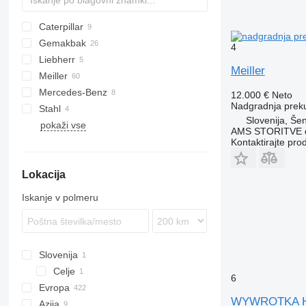
Caterpillar
Gemakbak
730
F-series
4
Liebherr
740
922
HD
Meiller
Meiller
745
Mercedes-Benz
775
12.000 €
Neto
Nadgradnja prek
Stahl
777
Actros
PK
Slovenija, Šen
pokaži vse
AMS STORITVE d
Kontaktirajte pro
Lokacija
Iskanje v polmeru
Slovenija
Celje
6
Evropa
WYWROTKA 
Azija
Nemčija