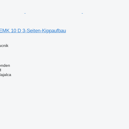
MK 10 D 3-Seiten-Kippaufbau
ucnik
enden
H
dajalca