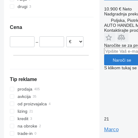
drugi
Nizozemska
Turčija
10.900 €
Neto
Belgija
Kirgizistan
Ukrajina
Nadgradnja prek
Poljska, Piot
Norveška
AUTO HANDEL Ma
Cena
Poljska
Kontaktirajte pro
Finska
–
Madžarska
Naročite se za pr
Švedska
pokaži vse
Naroči se
S klikom tukaj se
Tip reklame
prodaja
avkcija
od proizvajalca
lizing
kredit
21
na obroke
Marco
trade-in