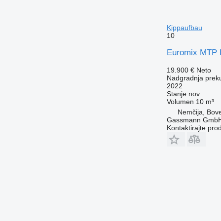
Kippaufbau
10
Euromix MTP E
19.900 €
Neto
Nadgradnja prek
2022
Stanje
nov
Volumen
10 m³
Nemčija, Bov
Gassmann Gmb
Kontaktirajte pro