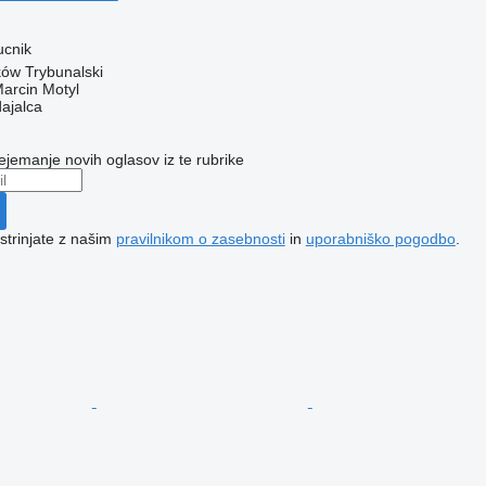
ucnik
rków Trybunalski
rcin Motyl
dajalca
ejemanje novih oglasov iz te rubrike
 strinjate z našim
pravilnikom o zasebnosti
in
uporabniško pogodbo
.