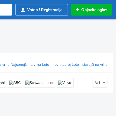
Vstop / Registracija
Objavite oglas
a vrhu
Najcenejši na vrhu
Leto - novi naprej
Leto - starejši na vrhu
Vsi