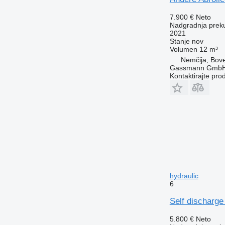
7.900 €
Neto
Nadgradnja prek
2021
Stanje
nov
Volumen
12 m³
Nemčija, Bov
Gassmann Gmb
Kontaktirajte pro
hydraulic
6
Self discharge
5.800 €
Neto