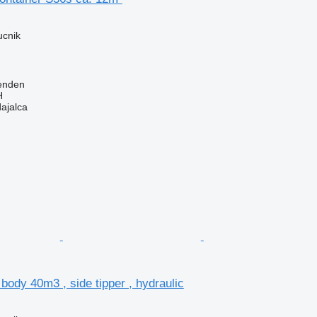
ucnik
enden
H
dajalca
 body 40m3 , side tipper , hydraulic