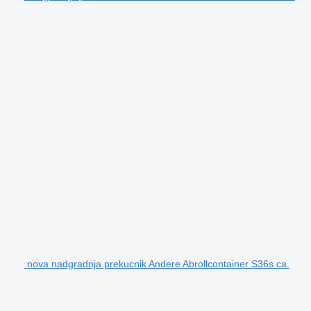
nova nadgradnja prekucnik Andere Abrollcontainer S36s ca.