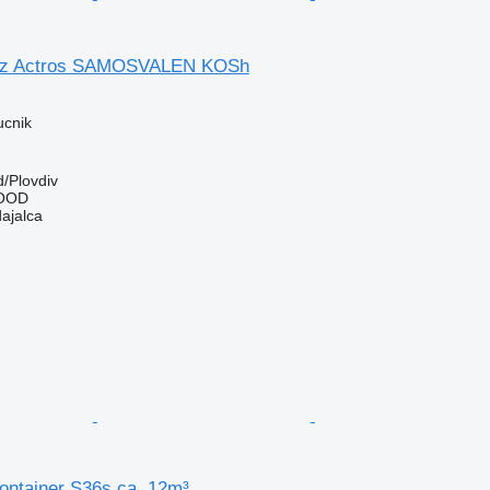
nz Actros SAMOSVALEN KOSh
ucnik
d/Plovdiv
EOOD
dajalca
ontainer S36s ca. 12m³