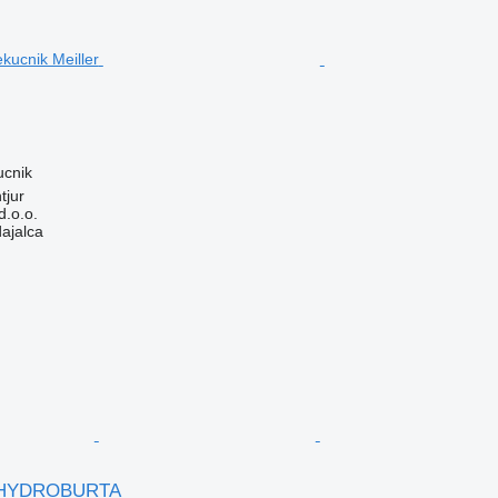
ucnik
tjur
.o.o.
dajalca
HYDROBURTA