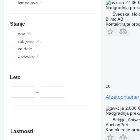
27,36 
izmenjava
Nadgradnja prek
Švedska, Höl
Blinto AB
Stanje
Kontaktirajte pro
nov
rabljeno
za dele
z okvaro
Leto
10
–
Afzetcontaine
2.000 
Nadgradnja prek
Belgija, Antw
AuctionPort
Kontaktirajte pro
Lastnosti