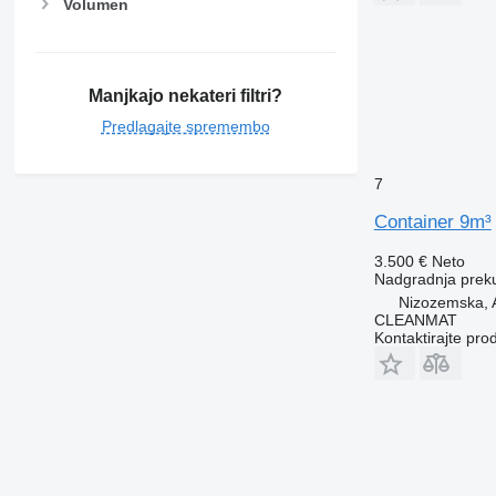
Volumen
Manjkajo nekateri filtri?
Predlagajte spremembo
7
Container 9m³
3.500 €
Neto
Nadgradnja prek
Nizozemska, 
CLEANMAT
Kontaktirajte pro