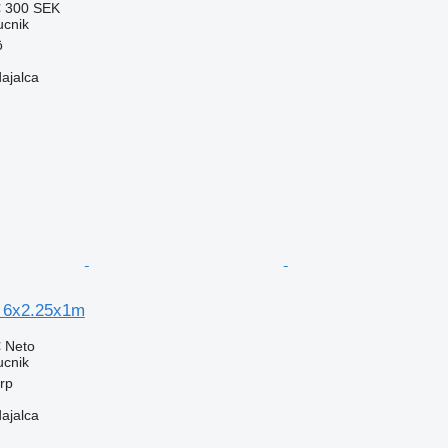
€
300 SEK
ucnik
ö
dajalca
r 6x2.25x1m
€
Neto
ucnik
erp
dajalca