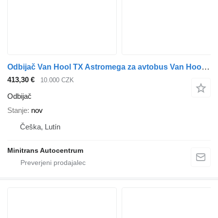
Odbijač Van Hool TX Astromega za avtobus Van Hool TX Astromega
413,30 €
10.000 CZK
Odbijač
Stanje
nov
Češka, Lutín
Minitrans Autocentrum