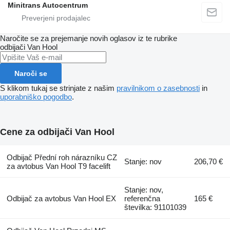
Minitrans Autocentrum
Naročite se za prejemanje novih oglasov iz te rubrike
odbijači
Van Hool
Naroči se
S klikom tukaj se strinjate z našim
pravilnikom o zasebnosti
in
uporabniško pogodbo
.
Cene za odbijači Van Hool
Odbijač Přední roh nárazníku CZ
Stanje: nov
206,70 €
za avtobus Van Hool T9 facelift
Stanje: nov,
Odbijač za avtobus Van Hool EX
referenčna
165 €
številka: 91101039