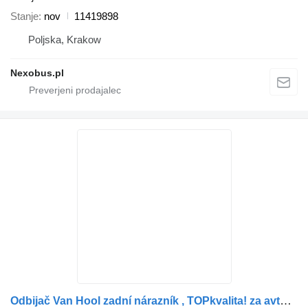
Stanje
nov
11419898
Poljska, Krakow
Nexobus.pl
Odbijač Van Hool zadní nárazník , TOPkvalita! za avtobus Van Hool T9