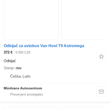
Odbijač za avtobus Van Hool T9 Astromega
372 €
9.000 CZK
Odbijač
Stanje
nov
Češka, Lutín
Minitrans Autocentrum