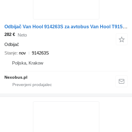
Odbijač Van Hool 914263S za avtobus Van Hool T915 T916 T917 Acron Alicron
282 €
Neto
Odbijač
Stanje
nov
914263S
Poljska, Krakow
Nexobus.pl