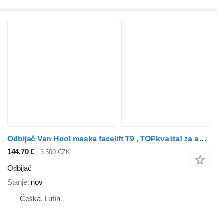
Odbijač Van Hool maska facelift T9 , TOPkvalita! za avtobus Van Hool T9
144,70 €
3.500 CZK
Odbijač
Stanje
nov
Češka, Lutín