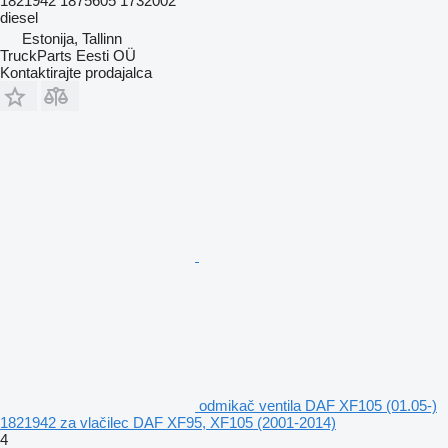
1821942 1875605 1732002
diesel
Estonija, Tallinn
TruckParts Eesti OÜ
Kontaktirajte prodajalca
odmikač ventila DAF XF105 (01.05-)
1821942 za vlačilec DAF XF95, XF105 (2001-2014)
4