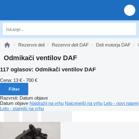
Rezervni deli
Rezervni deli DAF
Deli motorja DAF
Odmikači ventilov DAF
117 oglasov:
Odmikači ventilov DAF
Cena:
13 € - 700 €
Filter
Razvrsti
:
Datum objave
Datum objave
Najdražji na vrhu
Najcenejši na vrhu
Leto - novi naprej
Leto - starejši na vrhu