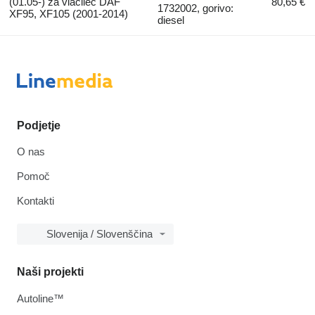
(01.05-) za vlačilec DAF
80,65 €
1732002, gorivo:
XF95, XF105 (2001-2014)
diesel
Podjetje
O nas
Pomoč
Kontakti
Slovenija / Slovenščina
Naši projekti
Autoline™