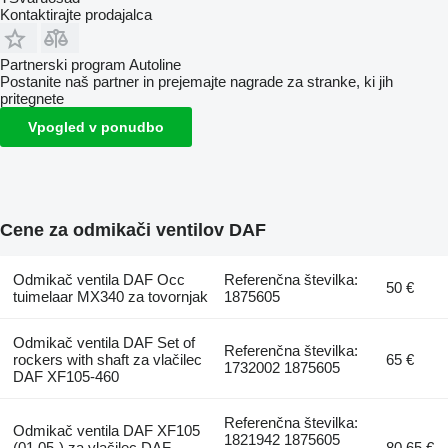
Kontaktirajte prodajalca
Partnerski program Autoline
Postanite naš partner in prejemajte nagrade za stranke, ki jih
pritegnete
Vpogled v ponudbo
Cene za odmikači ventilov DAF
Odmikač ventila DAF Occ
Referenčna številka:
50 €
tuimelaar MX340 za tovornjak
1875605
Odmikač ventila DAF Set of
Referenčna številka:
rockers with shaft za vlačilec
65 €
1732002 1875605
DAF XF105-460
Referenčna številka:
Odmikač ventila DAF XF105
1821942 1875605
(01.05-) za vlačilec DAF
80,65 €