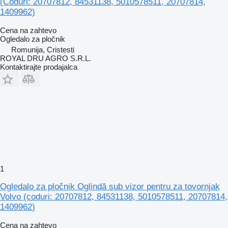
(Coduri: 20707812, 84531138, 5010578511, 20707814,
1409962)
Cena na zahtevo
Ogledalo za pločnik
Romunija, Cristesti
ROYAL DRU AGRO S.R.L.
Kontaktirajte prodajalca
1
Ogledalo za pločnik Oglindă sub vizor pentru za tovornjak
Volvo (coduri: 20707812, 84531138, 5010578511, 20707814,
1409962)
Cena na zahtevo