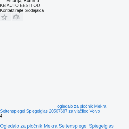
Estonija, Rummu
KB AUTO EESTI OÜ
Kontaktirajte prodajalca
ogledalo za pločnik Mekra
Seitenspiegel Spiegelglas 20567687 za vlačilec Volvo
4
Ogledalo za pločnik Mekra Seitenspiegel Spiegelglas