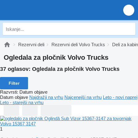
Rezervni deli
Rezervni deli Volvo Trucks
Deli za kabi
Ogledala za pločnik Volvo Trucks
37 oglasov:
Ogledala za pločnik Volvo Trucks
Filter
Razvrsti
:
Datum objave
Datum objave
Najdražji na vrhu
Najcenejši na vrhu
Leto - novi naprej
Leto - starejši na vrhu
1