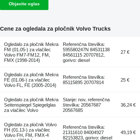
Objavite oglas
Cene za ogledala za pločnik Volvo Trucks
Ogledalo za pločnik Mekra
Referenčna številka:
FM (01.05-) za vlačilec
595580247N 84531138
27 €
Volvo FM7-FM12, FM,
84561115 20707812,
FMX (1998-2014)
gorivo: diesel
Ogledalo za pločnik Mekra
Referenčna številka:
FE (01.06-) za vlačilec
25 €
85115895 20707814
Volvo FL, FE (2005-2014)
Ogledalo za pločnik Mekra
Stanje: nov, referenčna
Seitenspiegel Spiegelglas
številka: 20567687
36,24 €
za vlačilec Volvo
20567685
Ogledalo za pločnik Volvo
Referenčna številka:
FH (01.13-) za vlačilec
21311610 84004927
49,19 €
Volvo FH, FM, FMX-4
82153823, gorivo: diesel