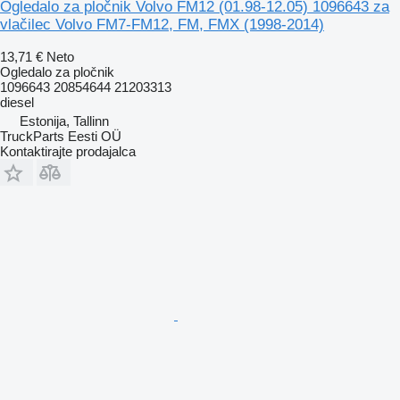
Ogledalo za pločnik Volvo FM12 (01.98-12.05) 1096643 za
vlačilec Volvo FM7-FM12, FM, FMX (1998-2014)
13,71 €
Neto
Ogledalo za pločnik
1096643 20854644 21203313
diesel
Estonija, Tallinn
TruckParts Eesti OÜ
Kontaktirajte prodajalca