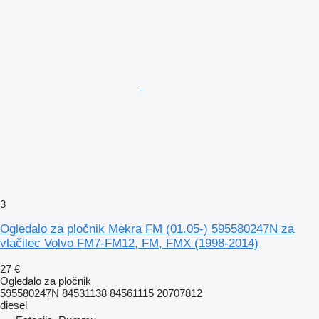
3
Ogledalo za pločnik Mekra FM (01.05-) 595580247N za
vlačilec Volvo FM7-FM12, FM, FMX (1998-2014)
27 €
Ogledalo za pločnik
595580247N 84531138 84561115 20707812
diesel