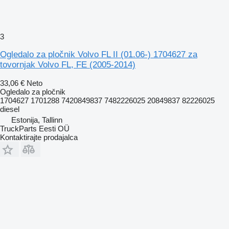
3
Ogledalo za pločnik Volvo FL II (01.06-) 1704627 za
tovornjak Volvo FL, FE (2005-2014)
33,06 €
Neto
Ogledalo za pločnik
1704627 1701288 7420849837 7482226025 20849837 82226025
diesel
Estonija, Tallinn
TruckParts Eesti OÜ
Kontaktirajte prodajalca