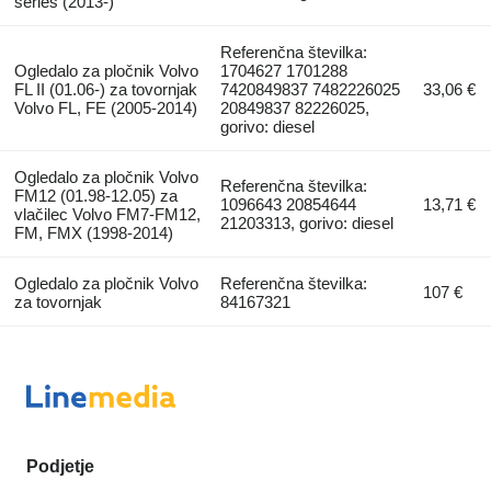
series (2013-)
Referenčna številka:
Ogledalo za pločnik Volvo
1704627 1701288
FL II (01.06-) za tovornjak
7420849837 7482226025
33,06 €
Volvo FL, FE (2005-2014)
20849837 82226025,
gorivo: diesel
Ogledalo za pločnik Volvo
Referenčna številka:
FM12 (01.98-12.05) za
1096643 20854644
13,71 €
vlačilec Volvo FM7-FM12,
21203313, gorivo: diesel
FM, FMX (1998-2014)
Ogledalo za pločnik Volvo
Referenčna številka:
107 €
za tovornjak
84167321
Podjetje