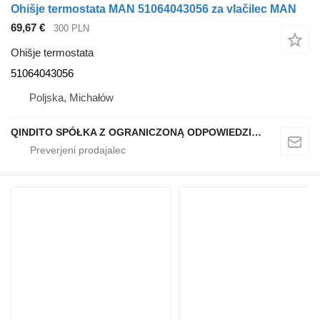
Ohišje termostata MAN 51064043056 za vlačilec MAN
69,67 €
300 PLN
Ohišje termostata
51064043056
Poljska, Michałów
QINDITO SPÓŁKA Z OGRANICZONĄ ODPOWIEDZIALNOŚCIĄ