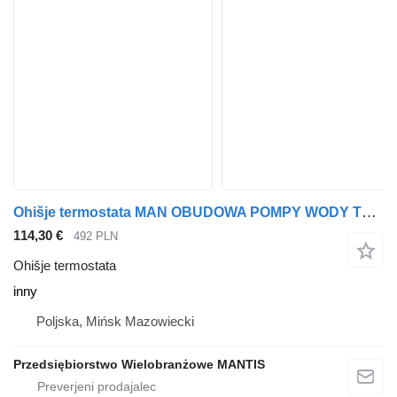
Ohišje termostata MAN OBUDOWA POMPY WODY TGX TGS 440/460/480/500 KM inny za vlačilec
114,30 €
492 PLN
Ohišje termostata
inny
Poljska, Mińsk Mazowiecki
Przedsiębiorstwo Wielobranżowe MANTIS