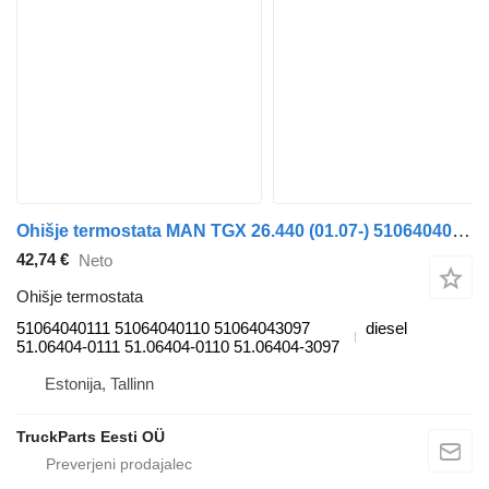
Ohišje termostata MAN TGX 26.440 (01.07-) 51064040111 za vlačilec MAN TGL, TGM, TGS, TGX (2005-2021)
42,74 €
Neto
Ohišje termostata
51064040111 51064040110 51064043097
diesel
51.06404-0111 51.06404-0110 51.06404-3097
Estonija, Tallinn
TruckParts Eesti OÜ