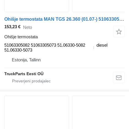
Ohišje termostata MAN TGS 26.360 (01.07-) 51063305082 za vlačilec MAN TGL, TGM, TGS, TGX (2005-2021)
153,23 €
Neto
Ohišje termostata
51063305082 51063305073 51.06330-5082
diesel
51.06330-5073
Estonija, Tallinn
TruckParts Eesti OÜ