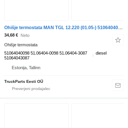
Ohišje termostata MAN TGL 12.220 (01.05-) 51064040098 za vlačilec MAN TGL, TGM, TGS, TGX (2005-2021)
34,68 €
Neto
Ohišje termostata
51064040098 51.06404-0098 51.06404-3087
diesel
51064043087
Estonija, Tallinn
TruckParts Eesti OÜ