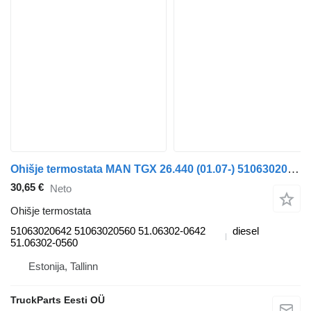
Ohišje termostata MAN TGX 26.440 (01.07-) 51063020642 za vlačilec MAN TGL, TGM, TGS, TGX (2005-2021)
30,65 €
Neto
Ohišje termostata
51063020642 51063020560 51.06302-0642
diesel
51.06302-0560
Estonija, Tallinn
TruckParts Eesti OÜ