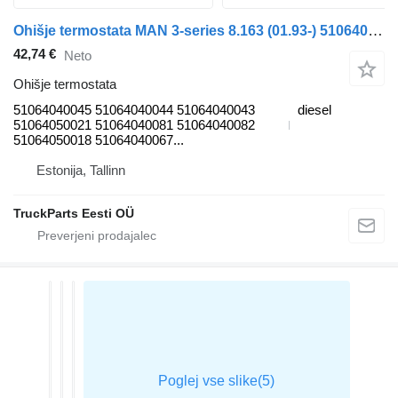
Ohišje termostata MAN 3-series 8.163 (01.93-) 51064040045 za vlačilec MAN 3-series (1993-2000)
42,74 €
Neto
Ohišje termostata
51064040045 51064040044 51064040043
diesel
51064050021 51064040081 51064040082
51064050018 51064040067...
Estonija, Tallinn
TruckParts Eesti OÜ