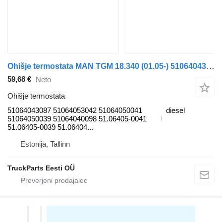
Ohišje termostata MAN TGM 18.340 (01.05-) 51064043087 za vlačilec MAN TGL, TGM, TGS, TGX (2005-2021)
59,68 €
Neto
Ohišje termostata
51064043087 51064053042 51064050041
diesel
51064050039 51064040098 51.06405-0041
51.06405-0039 51.06404...
Estonija, Tallinn
TruckParts Eesti OÜ