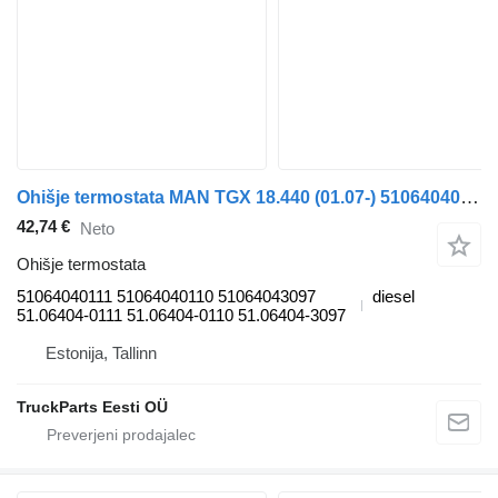
Ohišje termostata MAN TGX 18.440 (01.07-) 51064040111 za vlačilec MAN TGL, TGM, TGS, TGX (2005-2021)
42,74 €
Neto
Ohišje termostata
51064040111 51064040110 51064043097
diesel
51.06404-0111 51.06404-0110 51.06404-3097
Estonija, Tallinn
TruckParts Eesti OÜ