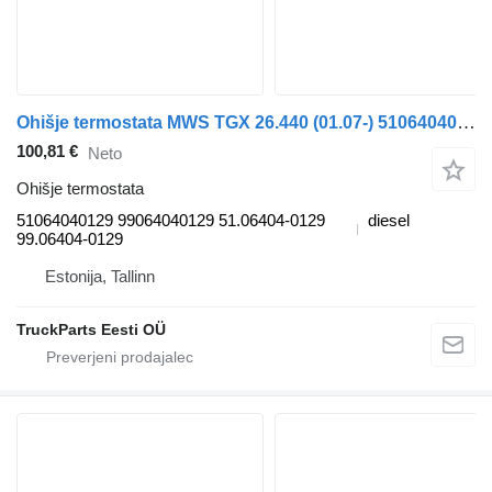
Ohišje termostata MWS TGX 26.440 (01.07-) 51064040129 za vlačilec MAN TGL, TGM, TGS, TGX (2005-2021)
100,81 €
Neto
Ohišje termostata
51064040129 99064040129 51.06404-0129
diesel
99.06404-0129
Estonija, Tallinn
TruckParts Eesti OÜ