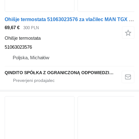
Ohišje termostata 51063023576 za vlačilec MAN TGX TGS Euro 6
69,67 €
300 PLN
Ohišje termostata
51063023576
Poljska, Michałów
QINDITO SPÓŁKA Z OGRANICZONĄ ODPOWIEDZIALNOŚCIĄ