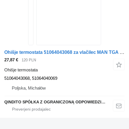
Ohišje termostata 51064043068 za vlačilec MAN TGA TGX TGS
27,87 €
120 PLN
Ohišje termostata
51064043068, 51064040069
Poljska, Michałów
QINDITO SPÓŁKA Z OGRANICZONĄ ODPOWIEDZIALNOŚCIĄ