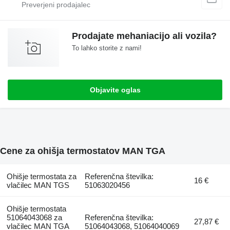
Prodajate mehaniacijo ali vozila?
To lahko storite z nami!
Objavite oglas
Cene za ohišja termostatov MAN TGA
Ohišje termostata za
Referenčna številka:
16 €
vlačilec MAN TGS
51063020456
Ohišje termostata
51064043068 za
Referenčna številka:
27,87 €
vlačilec MAN TGA
51064043068, 51064040069