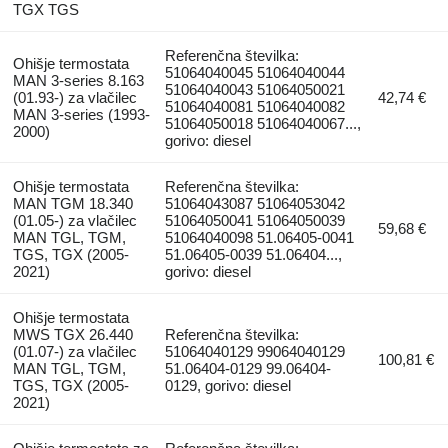
TGX TGS
Referenčna številka:
Ohišje termostata
51064040045 51064040044
MAN 3-series 8.163
51064040043 51064050021
(01.93-) za vlačilec
42,74 €
51064040081 51064040082
MAN 3-series (1993-
51064050018 51064040067...,
2000)
gorivo: diesel
Ohišje termostata
Referenčna številka:
MAN TGM 18.340
51064043087 51064053042
(01.05-) za vlačilec
51064050041 51064050039
59,68 €
MAN TGL, TGM,
51064040098 51.06405-0041
TGS, TGX (2005-
51.06405-0039 51.06404...,
2021)
gorivo: diesel
Ohišje termostata
MWS TGX 26.440
Referenčna številka:
(01.07-) za vlačilec
51064040129 99064040129
100,81 €
MAN TGL, TGM,
51.06404-0129 99.06404-
TGS, TGX (2005-
0129, gorivo: diesel
2021)