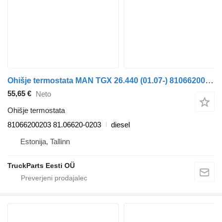
Ohišje termostata MAN TGX 26.440 (01.07-) 81066200203 za vlačilec MAN TGL, TGM, TGS, TGX (2005-2021)
55,65 €
Neto
Ohišje termostata
81066200203 81.06620-0203
diesel
Estonija, Tallinn
TruckParts Eesti OÜ