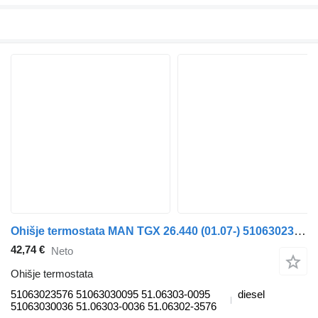
Ohišje termostata MAN TGX 26.440 (01.07-) 51063023576 za vlačilec MAN TGL, TGM, TGS, TGX (2005-2021)
42,74 €
Neto
Ohišje termostata
51063023576 51063030095 51.06303-0095
diesel
51063030036 51.06303-0036 51.06302-3576