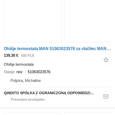
Ohišje termostata MAN 51063023576 za vlačilec MAN TGX TGS
139,30 €
600 PLN
Ohišje termostata
Stanje
nov
51063023576
Poljska, Michałów
QINDITO SPÓŁKA Z OGRANICZONĄ ODPOWIEDZIALNOŚCIĄ