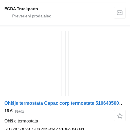
EGDA Truckparts
Ohišje termostata Capac corp termostate 51064050039 za vlačilec MAN TGM
16 €
Neto
Ohišje termostata
51064050039, 51064053042 51064050041