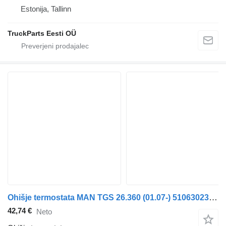
Estonija, Tallinn
TruckParts Eesti OÜ
Ohišje termostata MAN TGS 26.360 (01.07-) 51063023576 za vlačilec MAN TGL, TGM, TGS, TGX (2005-2021)
42,74 €
Neto