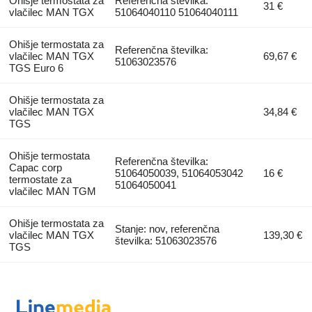
Ohišje termostata za
Referenčna številka:
31 €
vlačilec MAN TGX
51064040110 51064040111
Ohišje termostata za
Referenčna številka:
vlačilec MAN TGX
69,67 €
51063023576
TGS Euro 6
Ohišje termostata za
vlačilec MAN TGX
34,84 €
TGS
Ohišje termostata
Referenčna številka:
Capac corp
51064050039, 51064053042
16 €
termostate za
51064050041
vlačilec MAN TGM
Ohišje termostata za
Stanje: nov, referenčna
vlačilec MAN TGX
139,30 €
številka: 51063023576
TGS