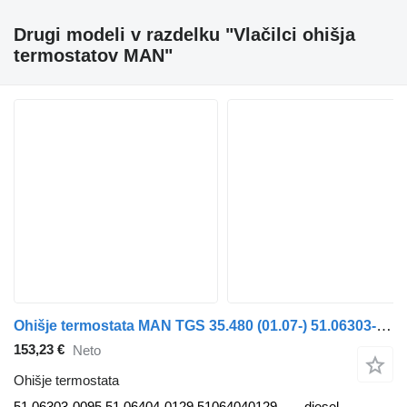
Drugi modeli v razdelku "Vlačilci ohišja
termostatov MAN"
Ohišje termostata MAN TGS 35.480 (01.07-) 51.06303-0095 za vlačilec MAN TGL, TGM, TGS, TGX (2005-2021)
153,23 €
Neto
Ohišje termostata
51.06303-0095 51.06404-0129 51064040129
diesel