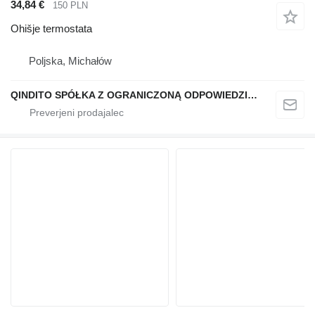
34,84 €
150 PLN
Ohišje termostata
Poljska, Michałów
QINDITO SPÓŁKA Z OGRANICZONĄ ODPOWIEDZIALNOŚCIĄ