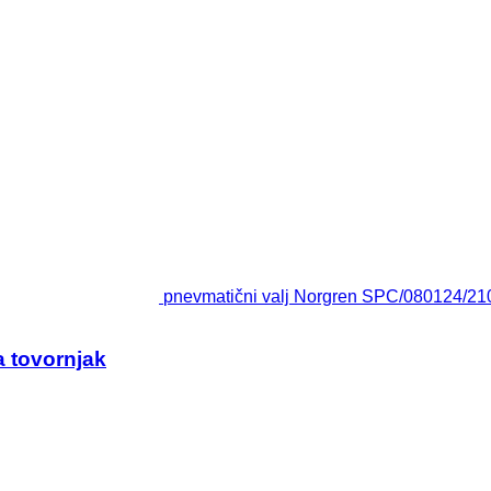
pnevmatični valj Norgren SPC/080124/210
 tovornjak