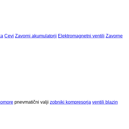
ka
Cevi
Zavorni akumulatorji
Elektromagnetni ventili
Zavorne
komore
pnevmatični valji
zobniki kompresorja
ventili blazin