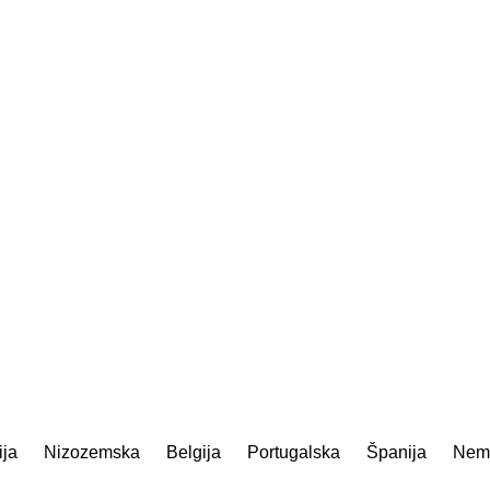
ija
Nizozemska
Belgija
Portugalska
Španija
Nemč