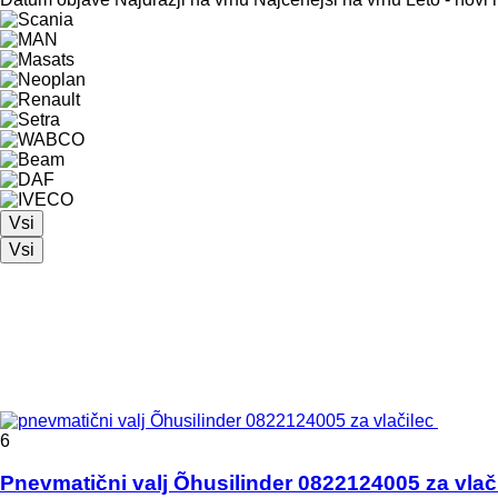
Vsi
Vsi
6
Pnevmatični valj Õhusilinder 0822124005 za vlač