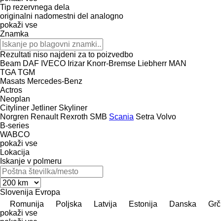
Tip rezervnega dela
originalni nadomestni del
analogno
pokaži vse
Znamka
Rezultati niso najdeni za to poizvedbo
Beam
DAF
IVECO
Irizar
Knorr-Bremse
Liebherr
MAN
TGA
TGM
Masats
Mercedes-Benz
Actros
Neoplan
Cityliner
Jetliner
Skyliner
Norgren
Renault
Rexroth
SMB
Scania
Setra
Volvo
B-series
WABCO
pokaži vse
Lokacija
Iskanje v polmeru
Slovenija
Evropa
Romunija
Poljska
Latvija
Estonija
Danska
Grč
pokaži vse