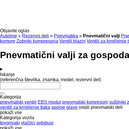
Objavite oglas
Autoline
»
Rezervni deli
»
Pnevmatika
»
Pnevmatični valji
Pne
komore
Zobniki kompresorja
Ventili blazin
Ventili za krmiljenje 
Pnevmatični valji za gospoda
Iskanje
(referenčna številka, znamka, model, rezervni del)
Kategorija
pnevmatski ventili
EBS modul
pnevmatski komresorji
sušilniki 
ventili za krmiljenje tlaka
spojne glave
ostali pnevmatski deli
pokaži vse
Kategorija vozila
tovornjaki
vlačilci
avtobusi
pokaži vse