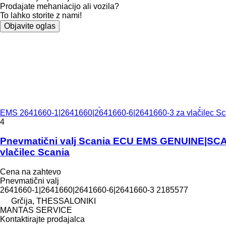
Prodajate mehaniacijo ali vozila?
To lahko storite z nami!
Objavite oglas
EMS 2641660-1|2641660|2641660-6|2641660-3 za vlačilec Sc
4
Pnevmatični valj Scania ECU EMS GENUINE|SC
vlačilec Scania
Cena na zahtevo
Pnevmatični valj
2641660-1|2641660|2641660-6|2641660-3 2185577
Grčija, THESSALONIKI
MANTAS SERVICE
Kontaktirajte prodajalca