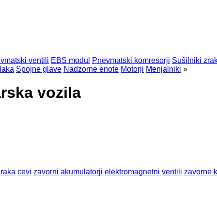
vmatski ventili
EBS modul
Pnevmatski komresorji
Sušilniki zra
tlaka
Spojne glave
Nadzorne enote
Motorji
Menjalniki
»
rska vozila
zraka
cevi
zavorni akumulatorji
elektromagnetni ventili
zavorne 