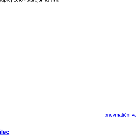
pnevmatični va
ilec