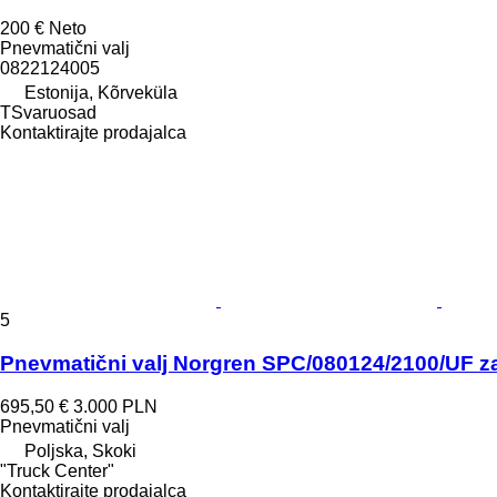
200 €
Neto
Pnevmatični valj
0822124005
Estonija, Kõrveküla
TSvaruosad
Kontaktirajte prodajalca
5
Pnevmatični valj Norgren SPC/080124/2100/UF za
695,50 €
3.000 PLN
Pnevmatični valj
Poljska, Skoki
"Truck Center"
Kontaktirajte prodajalca