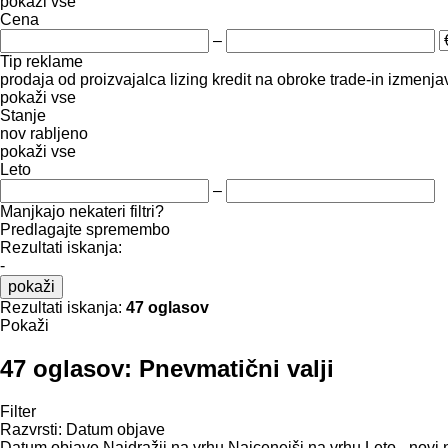
pokaži vse
Cena
–
Tip reklame
prodaja
od proizvajalca
lizing
kredit
na obroke
trade-in
izmenja
pokaži vse
Stanje
nov
rabljeno
pokaži vse
Leto
–
Manjkajo nekateri filtri?
Predlagajte spremembo
Rezultati iskanja:
-
pokaži
Rezultati iskanja:
47 oglasov
Pokaži
47 oglasov:
Pnevmatični valji
Filter
Razvrsti
:
Datum objave
Datum objave
Najdražji na vrhu
Najcenejši na vrhu
Leto - novi 