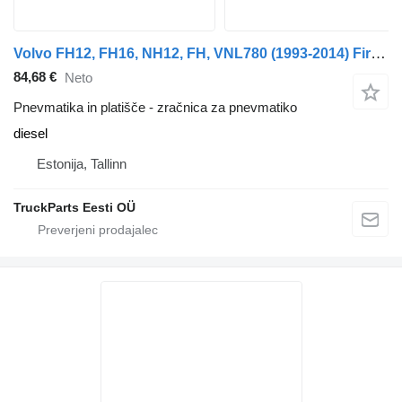
Volvo FH12, FH16, NH12, FH, VNL780 (1993-2014) Firestone FH12 1-seeria (01.93-12.02)
84,68 €
Neto
Pnevmatika in platišče - zračnica za pnevmatiko
diesel
Estonija, Tallinn
TruckParts Eesti OÜ