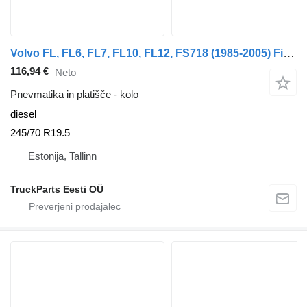
Volvo FL, FL6, FL7, FL10, FL12, FS718 (1985-2005) Firestone FL (01.00-)
116,94 €
Neto
Pnevmatika in platišče - kolo
diesel
245/70 R19.5
Estonija, Tallinn
TruckParts Eesti OÜ