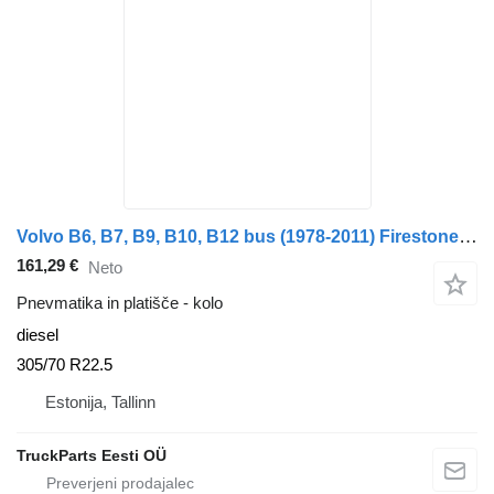
Volvo B6, B7, B9, B10, B12 bus (1978-2011) Firestone B12B (01.97-12.11)
161,29 €
Neto
Pnevmatika in platišče - kolo
diesel
305/70 R22.5
Estonija, Tallinn
TruckParts Eesti OÜ