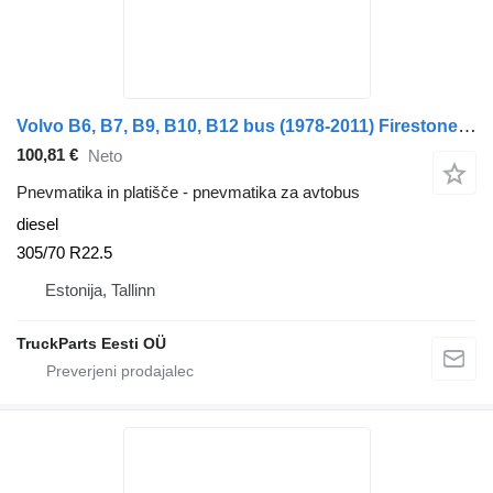
Volvo B6, B7, B9, B10, B12 bus (1978-2011) Firestone B12B (01.97-12.11)
100,81 €
Neto
Pnevmatika in platišče - pnevmatika za avtobus
diesel
305/70 R22.5
Estonija, Tallinn
TruckParts Eesti OÜ