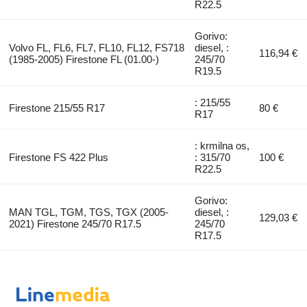
R22.5
Gorivo:
Volvo FL, FL6, FL7, FL10, FL12, FS718
diesel, :
116,94 €
(1985-2005) Firestone FL (01.00-)
245/70
R19.5
: 215/55
Firestone 215/55 R17
80 €
R17
: krmilna os,
Firestone FS 422 Plus
: 315/70
100 €
R22.5
Gorivo:
MAN TGL, TGM, TGS, TGX (2005-
diesel, :
129,03 €
2021) Firestone 245/70 R17.5
245/70
R17.5