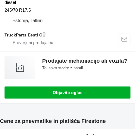
diesel
245/70 R17.5
Estonija, Tallinn
TruckParts Eesti OÜ
Prodajate mehaniacijo ali vozila?
To lahko storite z nami!
Objavite oglas
Cene za pnevmatike in platišča Firestone