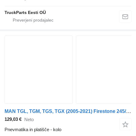
TruckParts Eesti OÜ
MAN TGL, TGM, TGS, TGX (2005-2021) Firestone 245/70 R17.5
129,03 €
Neto
Pnevmatika in platišče - kolo