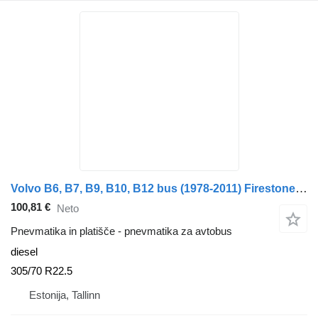
Volvo B6, B7, B9, B10, B12 bus (1978-2011) Firestone B12B (01.97-12.11)
100,81 €
Neto
Pnevmatika in platišče - pnevmatika za avtobus
diesel
305/70 R22.5
Estonija, Tallinn