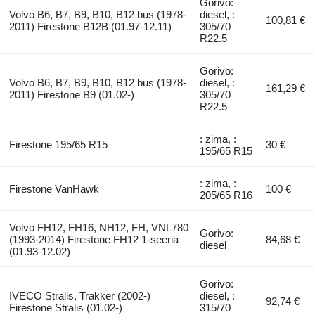
Gorivo:
Volvo B6, B7, B9, B10, B12 bus (1978-
diesel, :
100,81 €
2011) Firestone B12B (01.97-12.11)
305/70
R22.5
Gorivo:
Volvo B6, B7, B9, B10, B12 bus (1978-
diesel, :
161,29 €
2011) Firestone B9 (01.02-)
305/70
R22.5
: zima, :
Firestone 195/65 R15
30 €
195/65 R15
: zima, :
Firestone VanHawk
100 €
205/65 R16
Volvo FH12, FH16, NH12, FH, VNL780
Gorivo:
(1993-2014) Firestone FH12 1-seeria
84,68 €
diesel
(01.93-12.02)
Gorivo:
IVECO Stralis, Trakker (2002-)
diesel, :
92,74 €
Firestone Stralis (01.02-)
315/70