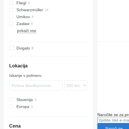
Fliegl
A-series
Schwarzmüller
Logo
SDS
T-series
S-series
S-series
SN
MNL
NV
ROC
Kaiser
Umikov
Zasław
36
pokaži vse
D-series
Dvigalo
Lokacija
Iskanje v polmeru
Slovenija
Evropa
Poljska
Naročite se za pr
Francija
Cena
Nizozemska
Naroči se