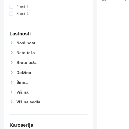
2 osi
3 osi
Lastnosti
Nosilnost
Neto teža
Bruto teža
Dolžina
Širina
Višina
Višina sedla
Karoserija