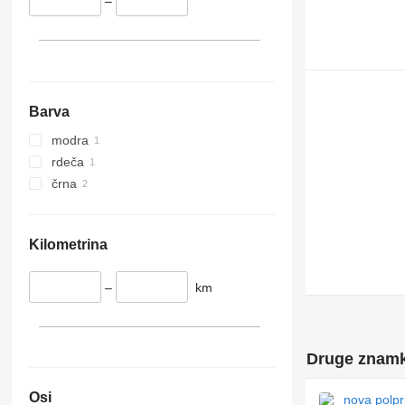
–
Barva
modra
rdeča
črna
Kilometrina
–
km
Druge znamke
Osi