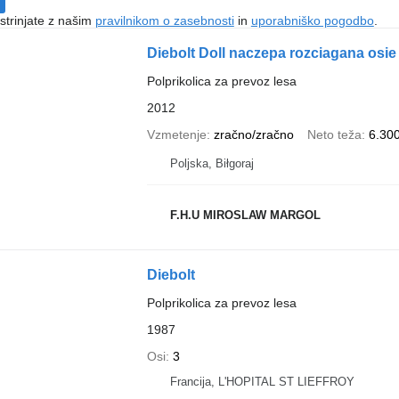
 strinjate z našim
pravilnikom o zasebnosti
in
uporabniško pogodbo
.
Diebolt Doll naczepa rozciagana o
Polprikolica za prevoz lesa
2012
Vzmetenje
zračno/zračno
Neto teža
6.30
Poljska, Biłgoraj
F.H.U MIROSLAW MARGOL
Diebolt
Polprikolica za prevoz lesa
1987
Osi
3
Francija, L'HOPITAL ST LIEFFROY