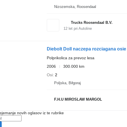
Nizozemska, Roosendaal
Trucks Roosendaal B.V.
12
let pri Autoline
Diebolt Doll naczepa rozciagana o
Polprikolica za prevoz lesa
2006
300.000 km
Osi
2
Poljska, Biłgoraj
F.H.U MIROSLAW MARGOL
ejemanje novih oglasov iz te rubrike