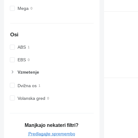
Mega
Osi
ABS
EBS
Vzmetenje
Dvižna os
Volanska gred
Manjkajo nekateri filtri?
Predlagajte spremembo