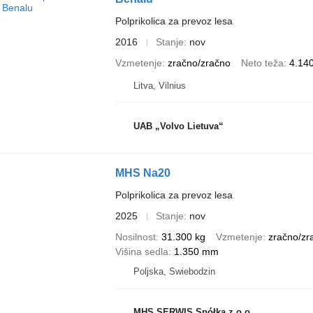
Polprikolica za prevoz lesa
2016
Stanje
nov
Vzmetenje
zračno/zračno
Neto teža
4.14
Litva, Vilnius
UAB „Volvo Lietuva“
MHS Na20
Polprikolica za prevoz lesa
2025
Stanje
nov
Nosilnost
31.300 kg
Vzmetenje
zračno/zr
Višina sedla
1.350 mm
Poljska, Swiebodzin
MHS SERWIS Spółka z o.o.