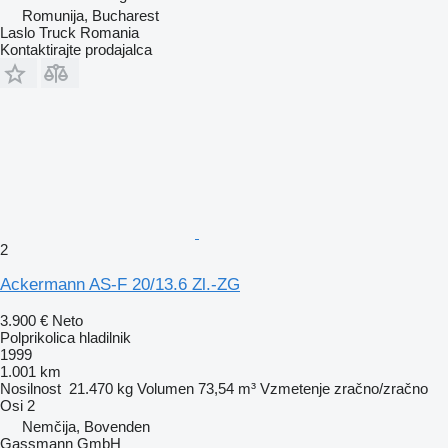
Romunija, Bucharest
Laslo Truck Romania
Kontaktirajte prodajalca
2
Ackermann AS-F 20/13.6 Zl.-ZG
3.900 €
Neto
Polprikolica hladilnik
1999
1.001 km
Nosilnost
21.470 kg
Volumen
73,54 m³
Vzmetenje
zračno/zračno
Osi
2
Nemčija, Bovenden
Gassmann GmbH