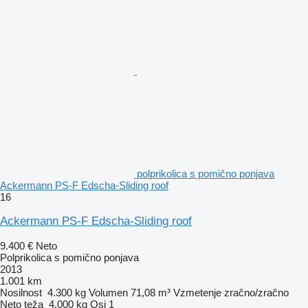
polprikolica s pomično ponjava
Ackermann PS-F Edscha-Sliding roof
16
Ackermann PS-F Edscha-Sliding roof
9.400 €
Neto
Polprikolica s pomično ponjava
2013
1.001 km
Nosilnost
4.300 kg
Volumen
71,08 m³
Vzmetenje
zračno/zračno
Neto teža
4.000 kg
Osi
1