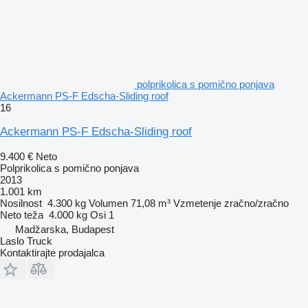
polprikolica s pomično ponjava
Ackermann PS-F Edscha-Sliding roof
16
Ackermann PS-F Edscha-Sliding roof
9.400 €
Neto
Polprikolica s pomično ponjava
2013
1.001 km
Nosilnost
4.300 kg
Volumen
71,08 m³
Vzmetenje
zračno/zračno
Neto teža
4.000 kg
Osi
1
Madžarska, Budapest
Laslo Truck
Kontaktirajte prodajalca