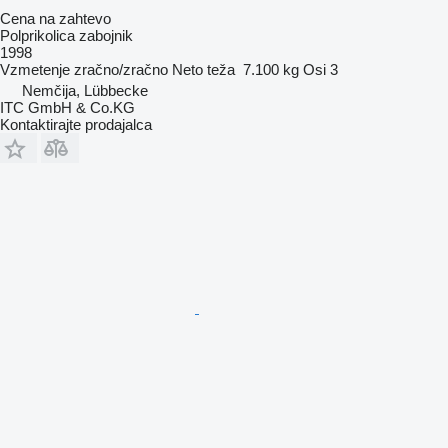
Cena na zahtevo
Polprikolica zabojnik
1998
Vzmetenje
zračno/zračno
Neto teža
7.100 kg
Osi
3
Nemčija, Lübbecke
ITC GmbH & Co.KG
Kontaktirajte prodajalca