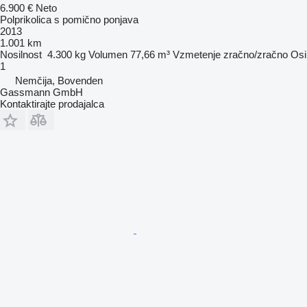
6.900 €
Neto
Polprikolica s pomično ponjava
2013
1.001 km
Nosilnost
4.300 kg
Volumen
77,66 m³
Vzmetenje
zračno/zračno
Osi
1
Nemčija, Bovenden
Gassmann GmbH
Kontaktirajte prodajalca