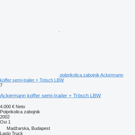
polprikolica zabojnik Ackermann
koffer semi-trailer + Trösch LBW
7
Ackermann koffer semi-trailer + Trösch LBW
4.000 €
Neto
Polprikolica zabojnik
2002
Osi
1
Madžarska, Budapest
Laslo Truck