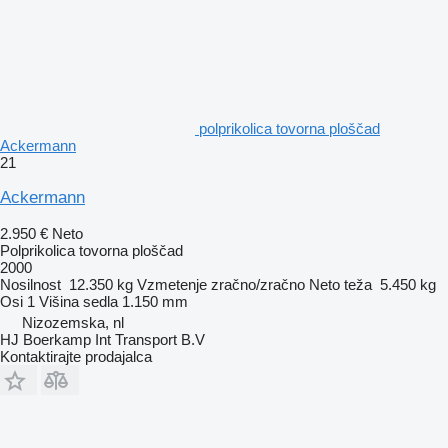
polprikolica tovorna ploščad
Ackermann
21
Ackermann
2.950 €
Neto
Polprikolica tovorna ploščad
2000
Nosilnost
12.350 kg
Vzmetenje
zračno/zračno
Neto teža
5.450 kg
Osi
1
Višina sedla
1.150 mm
Nizozemska, nl
HJ Boerkamp Int Transport B.V
Kontaktirajte prodajalca