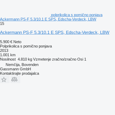
polprikolica s pomično ponjava
Ackermann PS-F 5.3/10.1 E SPS, Edscha-Verdeck, LBW
15
Ackermann PS-F 5.3/10.1 E SPS, Edscha-Verdeck, LBW
5.900 €
Neto
Polprikolica s pomično ponjava
2013
1.001 km
Nosilnost
4.810 kg
Vzmetenje
zračno/zračno
Osi
1
Nemčija, Bovenden
Gassmann GmbH
Kontaktirajte prodajalca