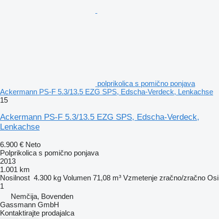
polprikolica s pomično ponjava
Ackermann PS-F 5.3/13.5 EZG SPS, Edscha-Verdeck, Lenkachse
15
Ackermann PS-F 5.3/13.5 EZG SPS, Edscha-Verdeck,
Lenkachse
6.900 €
Neto
Polprikolica s pomično ponjava
2013
1.001 km
Nosilnost
4.300 kg
Volumen
71,08 m³
Vzmetenje
zračno/zračno
Osi
1
Nemčija, Bovenden
Gassmann GmbH
Kontaktirajte prodajalca