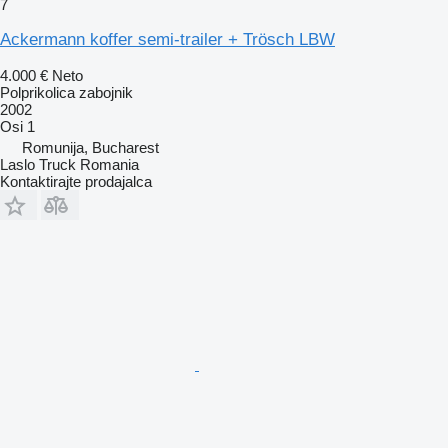
7
Ackermann koffer semi-trailer + Trösch LBW
4.000 €
Neto
Polprikolica zabojnik
2002
Osi
1
Romunija, Bucharest
Laslo Truck Romania
Kontaktirajte prodajalca