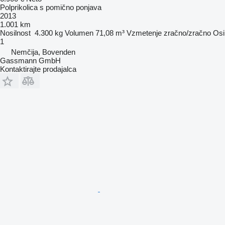
Polprikolica s pomično ponjava
2013
1.001 km
Nosilnost
4.300 kg
Volumen
71,08 m³
Vzmetenje
zračno/zračno
Osi
1
Nemčija, Bovenden
Gassmann GmbH
Kontaktirajte prodajalca