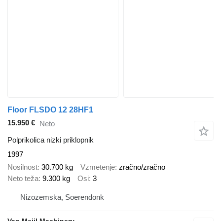
Floor FLSDO 12 28HF1
15.950 €
Neto
Polprikolica nizki priklopnik
1997
Nosilnost
30.700 kg
Vzmetenje
zračno/zračno
Neto teža
9.300 kg
Osi
3
Nizozemska, Soerendonk
Van Meijl Machinery