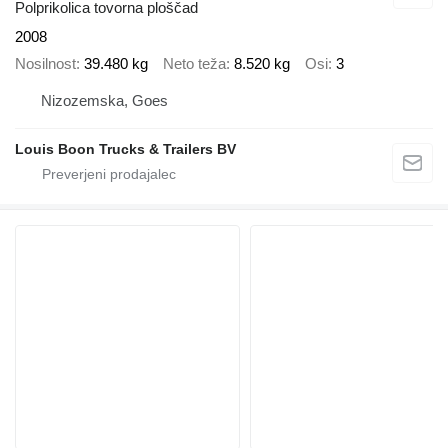
Polprikolica tovorna ploščad
2008
Nosilnost
39.480 kg
Neto teža
8.520 kg
Osi
3
Nizozemska, Goes
Louis Boon Trucks & Trailers BV