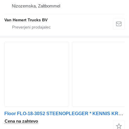
Nizozemska, Zaltbommel
Van Hemert Trucks BV
Floor FLO-18-30S2 STEENOPLEGGER * KENNIS KRAAN R-28/120+JIB * 2x STUUR
Cena na zahtevo