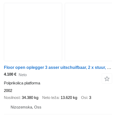
Floor open oplegger 3 asser uitschuifbaar, 2 x stuur, 1 x liftas
4.100 €
Neto
Polprikolica platforma
2002
Nosilnost
34.380 kg
Neto teža
13.620 kg
Osi
3
Nizozemska, Oss