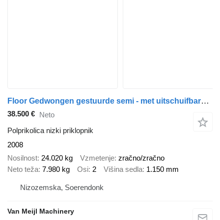
Floor Gedwongen gestuurde semi - met uitschuifbare Eco klep
38.500 €
Neto
Polprikolica nizki priklopnik
2008
Nosilnost
24.020 kg
Vzmetenje
zračno/zračno
Neto teža
7.980 kg
Osi
2
Višina sedla
1.150 mm
Nizozemska, Soerendonk
Van Meijl Machinery