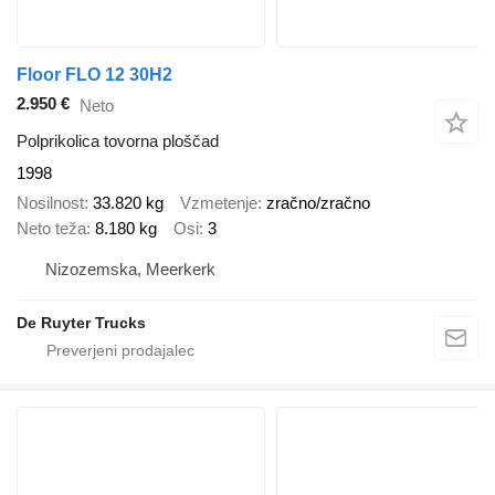
Floor FLO 12 30H2
2.950 €
Neto
Polprikolica tovorna ploščad
1998
Nosilnost
33.820 kg
Vzmetenje
zračno/zračno
Neto teža
8.180 kg
Osi
3
Nizozemska, Meerkerk
De Ruyter Trucks