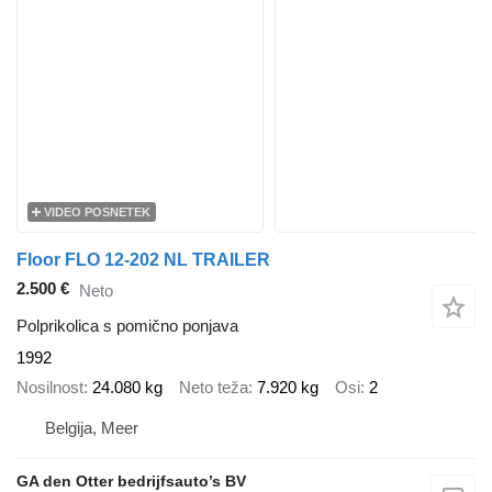
VIDEO POSNETEK
Floor FLO 12-202 NL TRAILER
2.500 €
Neto
Polprikolica s pomično ponjava
1992
Nosilnost
24.080 kg
Neto teža
7.920 kg
Osi
2
Belgija, Meer
GA den Otter bedrijfsauto’s BV