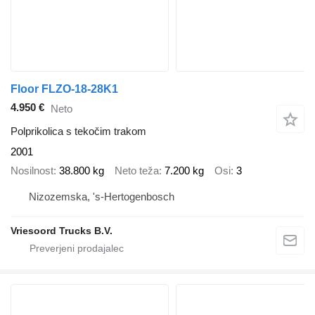
Floor FLZO-18-28K1
4.950 €
Neto
Polprikolica s tekočim trakom
2001
Nosilnost
38.800 kg
Neto teža
7.200 kg
Osi
3
Nizozemska, 's-Hertogenbosch
Vriesoord Trucks B.V.