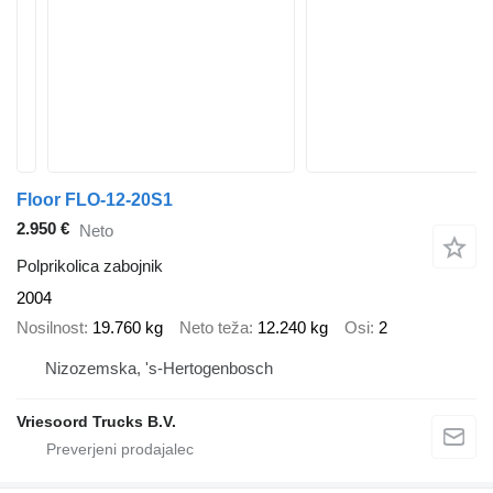
Floor FLO-12-20S1
2.950 €
Neto
Polprikolica zabojnik
2004
Nosilnost
19.760 kg
Neto teža
12.240 kg
Osi
2
Nizozemska, 's-Hertogenbosch
Vriesoord Trucks B.V.