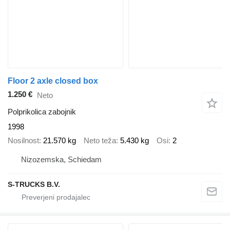
Floor 2 axle closed box
1.250 €
Neto
Polprikolica zabojnik
1998
Nosilnost
21.570 kg
Neto teža
5.430 kg
Osi
2
Nizozemska, Schiedam
S-TRUCKS B.V.