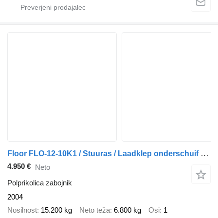
Floor FLO-12-10K1 / Stuuras / Laadklep onderschuif Dhollandia / Hardho
4.950 €
Neto
Polprikolica zabojnik
2004
Nosilnost
15.200 kg
Neto teža
6.800 kg
Osi
1