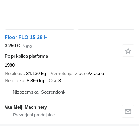
Floor FLO-15-28-H
3.250 €
Neto
Polprikolica platforma
1980
Nosilnost
34.130 kg
Vzmetenje
zračno/zračno
Neto teža
8.866 kg
Osi
3
Nizozemska, Soerendonk
Van Meijl Machinery