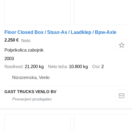
Floor Closed Box / Stuur-As / Laadklep / Bpw-Axle
2.250 €
Neto
Polprikolica zabojnik
2003
Nosilnost
21.200 kg
Neto teža
10.800 kg
Osi
2
Nizozemska, Venlo
GAST TRUCKS VENLO BV