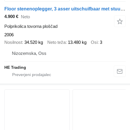
Floor stenenoplegger, 3 asser uitschuifbaar met stuuras en liftas
4.900 €
Neto
Polprikolica tovorna ploščad
2006
Nosilnost
34.520 kg
Neto teža
13.480 kg
Osi
3
Nizozemska, Oss
HE Trading