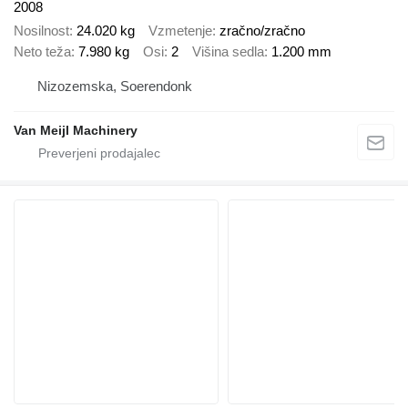
2008
Nosilnost
24.020 kg
Vzmetenje
zračno/zračno
Neto teža
7.980 kg
Osi
2
Višina sedla
1.200 mm
Nizozemska, Soerendonk
Van Meijl Machinery