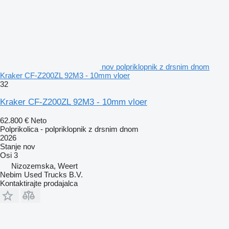
nov polpriklopnik z drsnim dnom
Kraker CF-Z200ZL 92M3 - 10mm vloer
32
Kraker CF-Z200ZL 92M3 - 10mm vloer
62.800 €
Neto
Polprikolica - polpriklopnik z drsnim dnom
2026
Stanje
nov
Osi
3
Nizozemska, Weert
Nebim Used Trucks B.V.
Kontaktirajte prodajalca