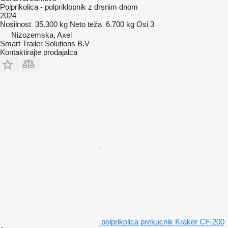
Polprikolica - polpriklopnik z drsnim dnom
2024
Nosilnost
35.300 kg
Neto teža
6.700 kg
Osi
3
Nizozemska, Axel
Smart Trailer Solutions B.V
Kontaktirajte prodajalca
polprikolica prekucnik Kraker CF-200