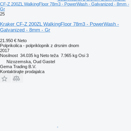
CF-Z 200ZL WalkingFloor 78m3 - PowerWash - Galvanized - 8mm -
Gr
25
Kraker CF-Z 200ZL WalkingFloor 78m3 - PowerWash -
Galvanized - 8mm - Gr
21.950 €
Neto
Polprikolica - polpriklopnik z drsnim dnom
2017
Nosilnost
34.035 kg
Neto teža
7.965 kg
Osi
3
Nizozemska, Oud Gastel
Gema Trading B.V.
Kontaktirajte prodajalca