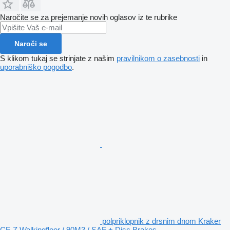
Naročite se za prejemanje novih oglasov iz te rubrike
Naroči se
S klikom tukaj se strinjate z našim
pravilnikom o zasebnosti
in
uporabniško pogodbo
.
polpriklopnik z drsnim dnom Kraker
CF-Z Walkingfloor / 90M3 / SAF + Disc Brakes