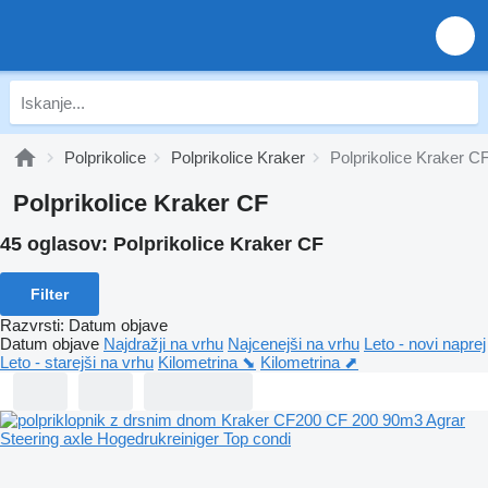
Polprikolice
Polprikolice Kraker
Polprikolice Kraker C
Polprikolice Kraker CF
45 oglasov:
Polprikolice Kraker CF
Filter
Razvrsti
:
Datum objave
Datum objave
Najdražji na vrhu
Najcenejši na vrhu
Leto - novi naprej
Leto - starejši na vrhu
Kilometrina ⬊
Kilometrina ⬈