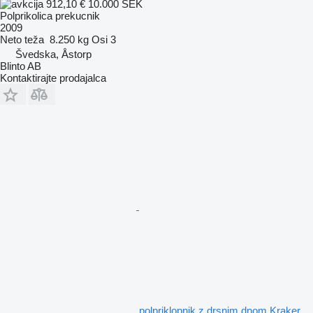
912,10 €
10.000 SEK
Polprikolica prekucnik
2009
Neto teža
8.250 kg
Osi
3
Švedska, Åstorp
Blinto AB
Kontaktirajte prodajalca
polpriklopnik z drsnim dnom Kraker