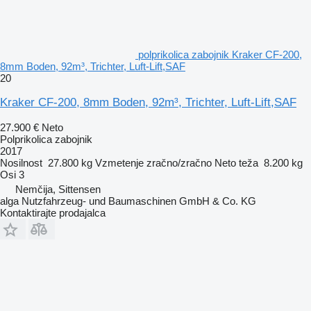
polprikolica zabojnik Kraker CF-200,
8mm Boden, 92m³, Trichter, Luft-Lift,SAF
20
Kraker CF-200, 8mm Boden, 92m³, Trichter, Luft-Lift,SAF
27.900 €
Neto
Polprikolica zabojnik
2017
Nosilnost
27.800 kg
Vzmetenje
zračno/zračno
Neto teža
8.200 kg
Osi
3
Nemčija, Sittensen
alga Nutzfahrzeug- und Baumaschinen GmbH & Co. KG
Kontaktirajte prodajalca