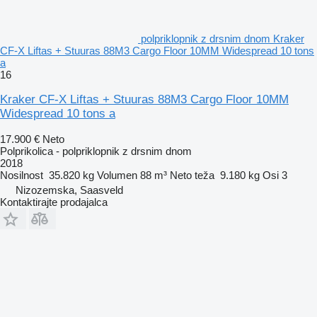
polpriklopnik z drsnim dnom Kraker
CF-X Liftas + Stuuras 88M3 Cargo Floor 10MM Widespread 10 tons
a
16
Kraker CF-X Liftas + Stuuras 88M3 Cargo Floor 10MM
Widespread 10 tons a
17.900 €
Neto
Polprikolica - polpriklopnik z drsnim dnom
2018
Nosilnost
35.820 kg
Volumen
88 m³
Neto teža
9.180 kg
Osi
3
Nizozemska, Saasveld
Kontaktirajte prodajalca