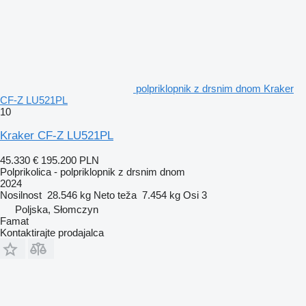
polpriklopnik z drsnim dnom Kraker
CF-Z LU521PL
10
Kraker CF-Z LU521PL
45.330 €
195.200 PLN
Polprikolica - polpriklopnik z drsnim dnom
2024
Nosilnost
28.546 kg
Neto teža
7.454 kg
Osi
3
Poljska, Słomczyn
Famat
Kontaktirajte prodajalca