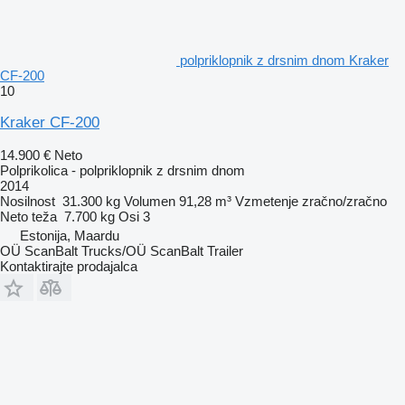
polpriklopnik z drsnim dnom Kraker
CF-200
10
Kraker CF-200
14.900 €
Neto
Polprikolica - polpriklopnik z drsnim dnom
2014
Nosilnost
31.300 kg
Volumen
91,28 m³
Vzmetenje
zračno/zračno
Neto teža
7.700 kg
Osi
3
Estonija, Maardu
OÜ ScanBalt Trucks/OÜ ScanBalt Trailer
Kontaktirajte prodajalca