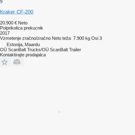
9
Kraker CF-200
20.900 €
Neto
Polprikolica prekucnik
2017
Vzmetenje
zračno/zračno
Neto teža
7.900 kg
Osi
3
Estonija, Maardu
OÜ ScanBalt Trucks/OÜ ScanBalt Trailer
Kontaktirajte prodajalca