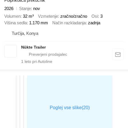
Polprikolica prekucnik
2026
Stanje
nov
Volumen
32 m³
Vzmetenje
zračno/zračno
Osi
3
Višina sedla
1.170 mm
Način razkladanja
zadnja
Turčija, Konya
Nükte Trailer
1
leto pri Autoline