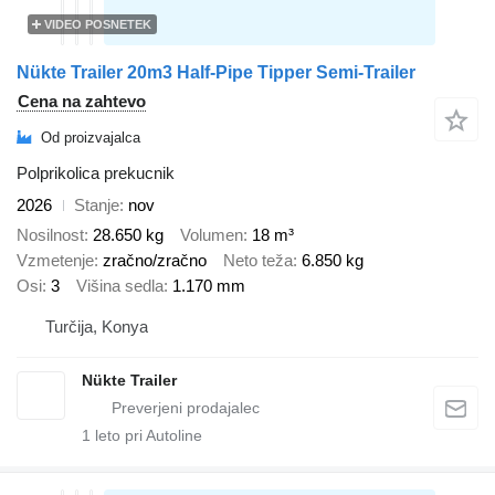
VIDEO POSNETEK
Nükte Trailer 20m3 Half-Pipe Tipper Semi-Trailer
Cena na zahtevo
Od proizvajalca
Polprikolica prekucnik
2026
Stanje
nov
Nosilnost
28.650 kg
Volumen
18 m³
Vzmetenje
zračno/zračno
Neto teža
6.850 kg
Osi
3
Višina sedla
1.170 mm
Turčija, Konya
Nükte Trailer
1
leto pri Autoline