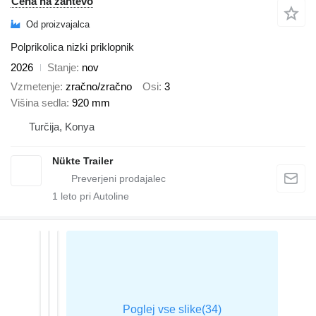
Cena na zahtevo
Od proizvajalca
Polprikolica nizki priklopnik
2026
Stanje
nov
Vzmetenje
zračno/zračno
Osi
3
Višina sedla
920 mm
Turčija, Konya
Nükte Trailer
1
leto pri Autoline