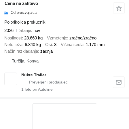
Cena na zahtevo
Od proizvajalca
Polprikolica prekucnik
2026
Stanje
nov
Nosilnost
28.660 kg
Vzmetenje
zračno/zračno
Neto teža
6.840 kg
Osi
3
Višina sedla
1.170 mm
Način razkladanja
zadnja
Turčija, Konya
Nükte Trailer
1
leto pri Autoline