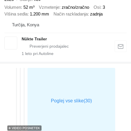
Volumen
52 m³
Vzmetenje
zračno/zračno
Osi
3
Višina sedla
1.200 mm
Način razkladanja
zadnja
Turčija, Konya
Nükte Trailer
1
leto pri Autoline
VIDEO POSNETEK