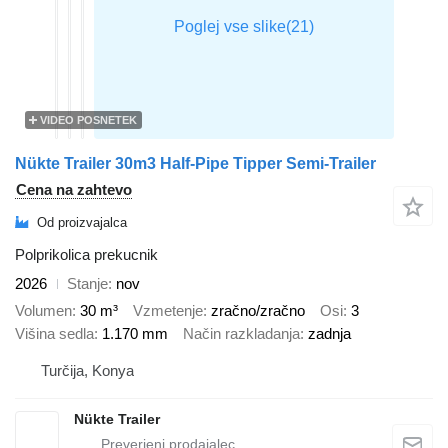
VIDEO POSNETEK
Nükte Trailer 30m3 Half-Pipe Tipper Semi-Trailer
Cena na zahtevo
Od proizvajalca
Polprikolica prekucnik
2026
Stanje
nov
Volumen
30 m³
Vzmetenje
zračno/zračno
Osi
3
Višina sedla
1.170 mm
Način razkladanja
zadnja
Turčija, Konya
Nükte Trailer