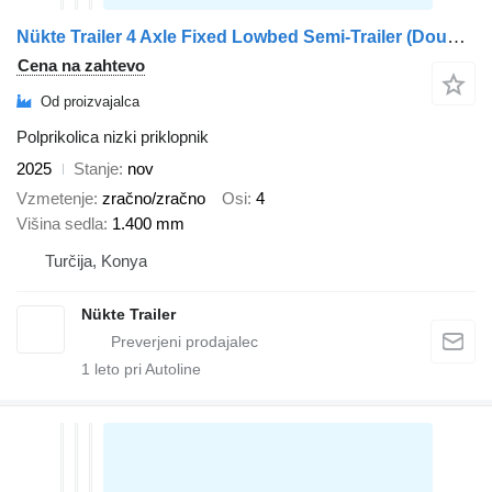
Nükte Trailer 4 Axle Fixed Lowbed Semi-Trailer (Double Ramp)
Cena na zahtevo
Od proizvajalca
Polprikolica nizki priklopnik
2025
Stanje
nov
Vzmetenje
zračno/zračno
Osi
4
Višina sedla
1.400 mm
Turčija, Konya
Nükte Trailer
1
leto pri Autoline