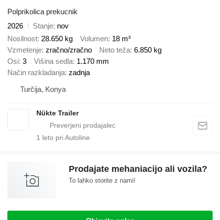
Polprikolica prekucnik
2026
Stanje
nov
Nosilnost
28.650 kg
Volumen
18 m³
Vzmetenje
zračno/zračno
Neto teža
6.850 kg
Osi
3
Višina sedla
1.170 mm
Način razkladanja
zadnja
Turčija, Konya
Nükte Trailer
1
leto pri Autoline
Prodajate mehaniacijo ali vozila?
To lahko storite z nami!