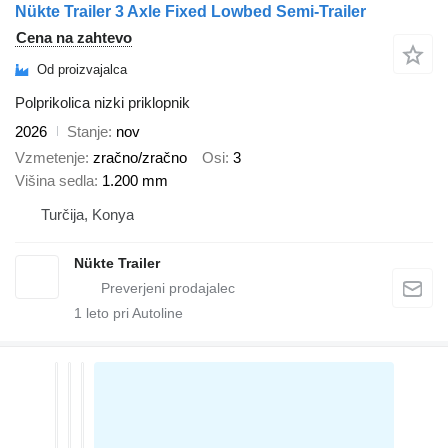
Nükte Trailer 3 Axle Fixed Lowbed Semi-Trailer
Cena na zahtevo
Od proizvajalca
Polprikolica nizki priklopnik
2026
Stanje
nov
Vzmetenje
zračno/zračno
Osi
3
Višina sedla
1.200 mm
Turčija, Konya
Nükte Trailer
1
leto pri Autoline