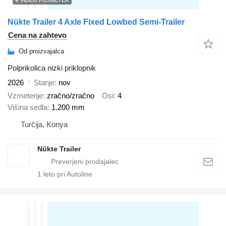
Nükte Trailer 4 Axle Fixed Lowbed Semi-Trailer
Cena na zahtevo
Od proizvajalca
Polprikolica nizki priklopnik
2026
Stanje
nov
Vzmetenje
zračno/zračno
Osi
4
Višina sedla
1.200 mm
Turčija, Konya
Nükte Trailer
1
leto pri Autoline