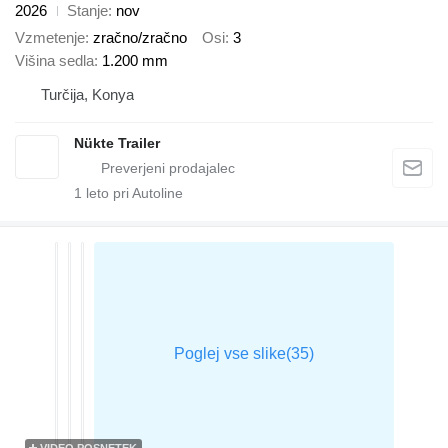
2026
Stanje
nov
Vzmetenje
zračno/zračno
Osi
3
Višina sedla
1.200 mm
Turčija, Konya
Nükte Trailer
1
leto pri Autoline
VIDEO POSNETEK