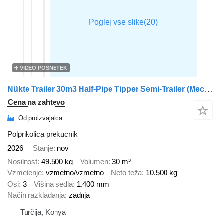
VIDEO POSNETEK
Nükte Trailer 30m3 Half-Pipe Tipper Semi-Trailer (Mechanical Suspension)
Cena na zahtevo
Od proizvajalca
Polprikolica prekucnik
2026
Stanje
nov
Nosilnost
49.500 kg
Volumen
30 m³
Vzmetenje
vzmetno/vzmetno
Neto teža
10.500 kg
Osi
3
Višina sedla
1.400 mm
Način razkladanja
zadnja
Turčija, Konya