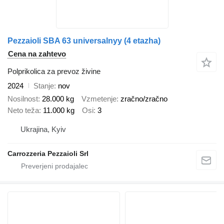
Pezzaioli SBA 63 universalnyy (4 etazha)
Cena na zahtevo
Polprikolica za prevoz živine
2024
Stanje
nov
Nosilnost
28.000 kg
Vzmetenje
zračno/zračno
Neto teža
11.000 kg
Osi
3
Ukrajina, Kyiv
Carrozzeria Pezzaioli Srl