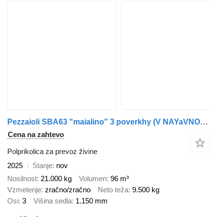
Pezzaioli SBA63 "maialino" 3 poverkhy (V NAYaVNOSTI v Ukraini))
Cena na zahtevo
Polprikolica za prevoz živine
2025
Stanje
nov
Nosilnost
21.000 kg
Volumen
96 m³
Vzmetenje
zračno/zračno
Neto teža
9.500 kg
Osi
3
Višina sedla
1.150 mm