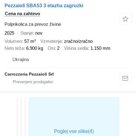
Pezzaioli SBA53 3 etazha zagruzki
Cena na zahtevo
Polprikolica za prevoz živine
2025
Stanje
nov
Volumen
57 m³
Vzmetenje
zračno/zračno
Neto teža
6.900 kg
Osi
2
Višina sedla
1.150 mm
Ukrajina
Carrozzeria Pezzaioli Srl