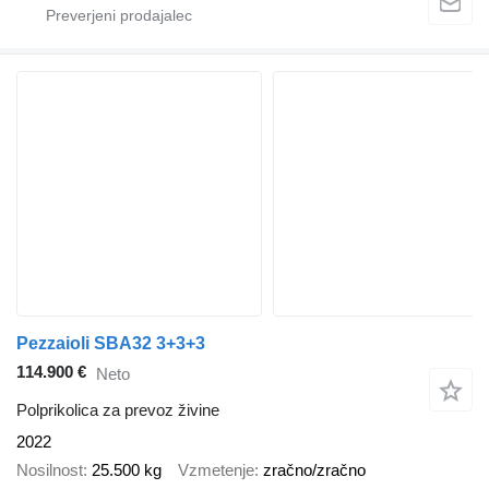
Pezzaioli SBA32 3+3+3
114.900 €
Neto
Polprikolica za prevoz živine
2022
Nosilnost
25.500 kg
Vzmetenje
zračno/zračno