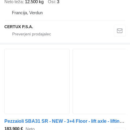
Neto teža
12.500 kg
Osi
3
Francija, Verdun
CERTUX P.S.A.
Pezzaioli SBA31 SR - NEW - 3+4 Floor - lift axle - lifting roof - hydrauli
183.900 €
Neto