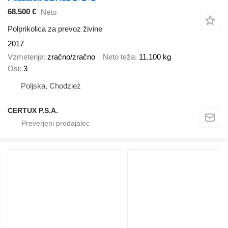
68.500 €
Neto
Polprikolica za prevoz živine
2017
Vzmetenje
zračno/zračno
Neto teža
11.100 kg
Osi
3
Poljska, Chodzież
CERTUX P.S.A.