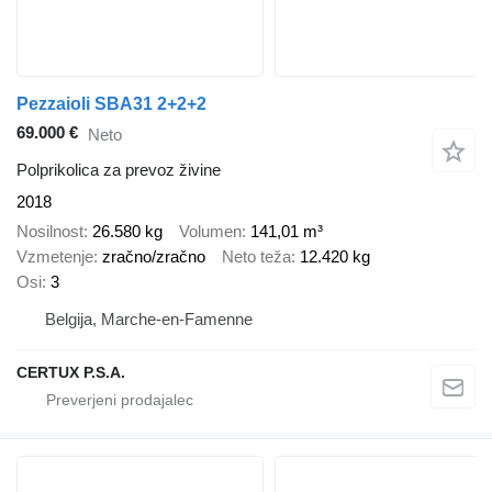
Pezzaioli SBA31 2+2+2
69.000 €
Neto
Polprikolica za prevoz živine
2018
Nosilnost
26.580 kg
Volumen
141,01 m³
Vzmetenje
zračno/zračno
Neto teža
12.420 kg
Osi
3
Belgija, Marche-en-Famenne
CERTUX P.S.A.