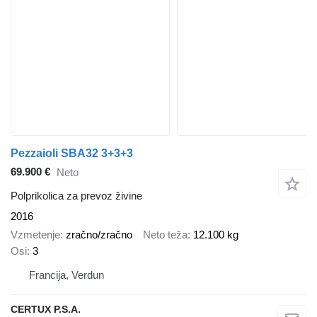
Pezzaioli SBA32 3+3+3
69.900 €
Neto
Polprikolica za prevoz živine
2016
Vzmetenje
zračno/zračno
Neto teža
12.100 kg
Osi
3
Francija, Verdun
CERTUX P.S.A.