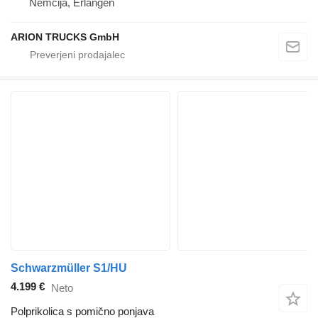
Nemčija, Erlangen
ARION TRUCKS GmbH
Schwarzmüller S1/HU
4.199 €
Neto
Polprikolica s pomično ponjava