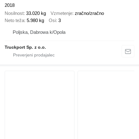
2018
Nosilnost
33.020 kg
Vzmetenje
zračno/zračno
Neto teža
5.980 kg
Osi
3
Poljska, Dabrowa k/Opola
Truckport Sp. z o.o.