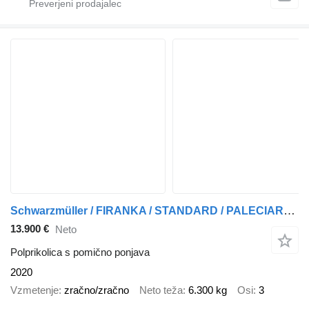
Schwarzmüller / FIRANKA / STANDARD / PALECIARA / OSIE SAF / 2020
13.900 €
Neto
Polprikolica s pomično ponjava
2020
Vzmetenje
zračno/zračno
Neto teža
6.300 kg
Osi
3