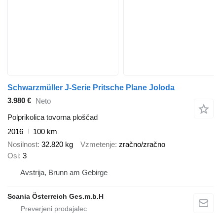
Schwarzmüller J-Serie Pritsche Plane Joloda
3.980 €
Neto
Polprikolica tovorna ploščad
2016
100 km
Nosilnost
32.820 kg
Vzmetenje
zračno/zračno
Osi
3
Avstrija, Brunn am Gebirge
Scania Österreich Ges.m.b.H