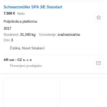
Schwarzmüller SPA 3/E Standart
7.500 €
Neto
Polprikolica platforma
2017
Nosilnost
31.240 kg
Vzmetenje
zračno/zračno
Osi
3
Češka, Nové Strašecí
AR car - CZ s. r. o