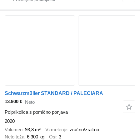
Schwarzmüller STANDARD / PALECIARA
13.900 €
Neto
Polprikolica s pomično ponjava
2020
Volumen
93,8 m³
Vzmetenje
zračno/zračno
Neto teža
6.300 kg
Osi
3