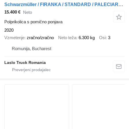
Schwarzmüller / FIRANKA / STANDARD / PALECIARA / OSIE SAF / 2020
15.400 €
Neto
Polprikolica s pomično ponjava
2020
Vzmetenje
zračno/zračno
Neto teža
6.300 kg
Osi
3
Romunija, Bucharest
Laslo Truck Romania