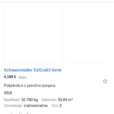
Schwarzmüller S1/Coil/J-Serie
4.199 €
Neto
Polprikolica s pomično ponjava
2016
Nosilnost
32.780 kg
Volumen
93,64 m³
Vzmetenje
zračno/zračno
Osi
3