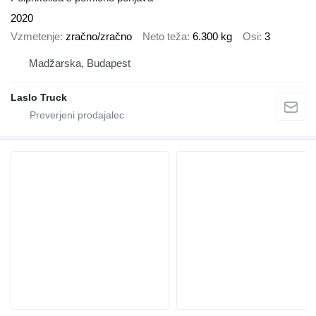
2020
Vzmetenje
zračno/zračno
Neto teža
6.300 kg
Osi
3
Madžarska, Budapest
Laslo Truck