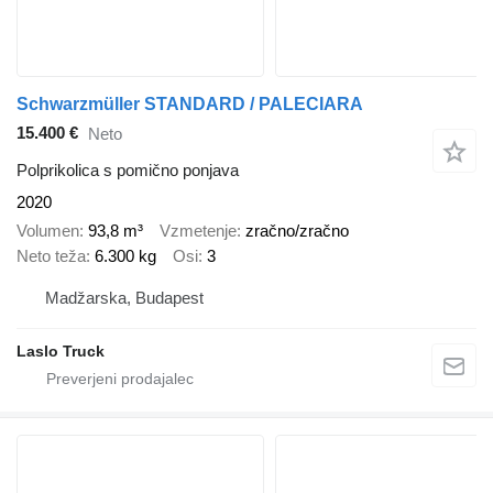
Schwarzmüller STANDARD / PALECIARA
15.400 €
Neto
Polprikolica s pomično ponjava
2020
Volumen
93,8 m³
Vzmetenje
zračno/zračno
Neto teža
6.300 kg
Osi
3
Madžarska, Budapest
Laslo Truck