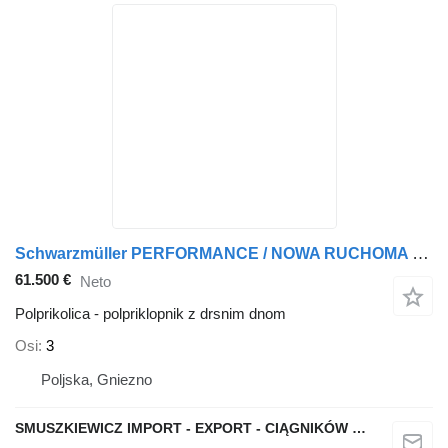
Schwarzmüller PERFORMANCE / NOWA RUCHOMA PODŁOGA / WALKING FLOOR / OŚ POD. / 1
61.500 €
Neto
Polprikolica - polpriklopnik z drsnim dnom
Osi
3
Poljska, Gniezno
SMUSZKIEWICZ IMPORT - EXPORT - CIĄGNIKÓW SIODŁOWYCH I NACZEP