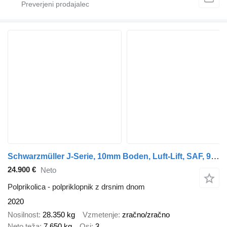
Schwarzmüller J-Serie, 10mm Boden, Luft-Lift, SAF, 92m³
24.900 €
Neto
Polprikolica - polpriklopnik z drsnim dnom
2020
Nosilnost
28.350 kg
Vzmetenje
zračno/zračno
Neto teža
7.650 kg
Osi
3