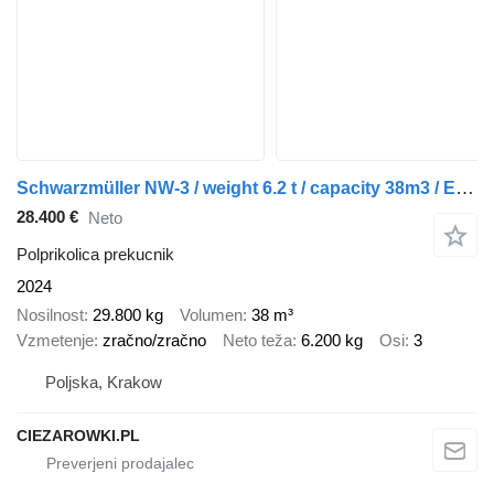
Schwarzmüller NW-3 / weight 6.2 t / capacity 38m3 / Electrically folded roof /
28.400 €
Neto
Polprikolica prekucnik
2024
Nosilnost
29.800 kg
Volumen
38 m³
Vzmetenje
zračno/zračno
Neto teža
6.200 kg
Osi
3
Poljska, Krakow
CIEZAROWKI.PL