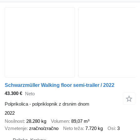
Schwarzmüller Walking floor semi-trailer / 2022
43.300 €
Neto
Polprikolica - polpriklopnik z drsnim dnom
2022
Nosilnost
28.280 kg
Volumen
89,07 m³
Vzmetenje
zračno/zračno
Neto teža
7.720 kg
Osi
3