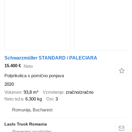
Schwarzmüller STANDARD / PALECIARA
15.400 €
Neto
Polprikolica s pomično ponjava
2020
Volumen
93,8 m³
Vzmetenje
zračno/zračno
Neto teža
6.300 kg
Osi
3
Romunija, Bucharest
Laslo Truck Romania