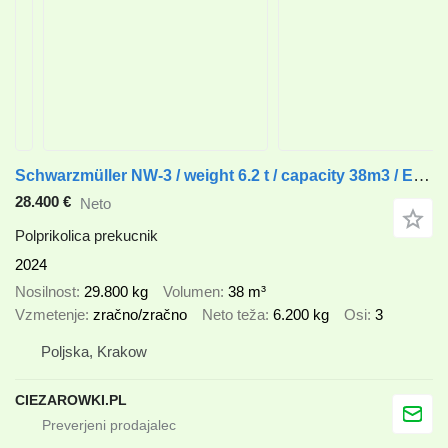
Schwarzmüller NW-3 / weight 6.2 t / capacity 38m3 / Electrically folded roof /
28.400 €
Neto
Polprikolica prekucnik
2024
Nosilnost
29.800 kg
Volumen
38 m³
Vzmetenje
zračno/zračno
Neto teža
6.200 kg
Osi
3
Poljska, Krakow
CIEZAROWKI.PL