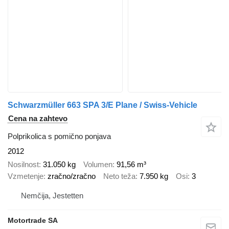
Schwarzmüller 663 SPA 3/E Plane / Swiss-Vehicle
Cena na zahtevo
Polprikolica s pomično ponjava
2012
Nosilnost
31.050 kg
Volumen
91,56 m³
Vzmetenje
zračno/zračno
Neto teža
7.950 kg
Osi
3
Nemčija, Jestetten
Motortrade SA