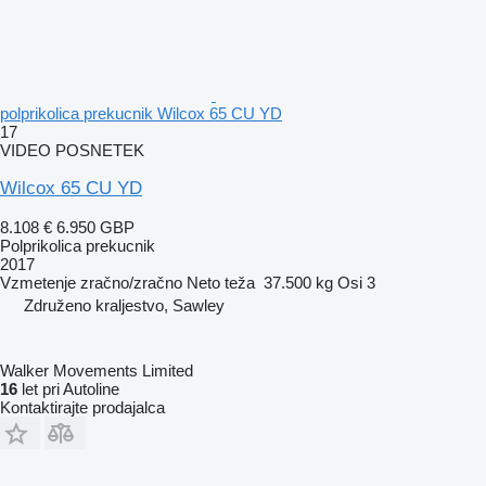
polprikolica prekucnik Wilcox 65 CU YD
17
VIDEO POSNETEK
Wilcox 65 CU YD
8.108 €
6.950 GBP
Polprikolica prekucnik
2017
Vzmetenje
zračno/zračno
Neto teža
37.500 kg
Osi
3
Združeno kraljestvo, Sawley
Walker Movements Limited
16
let pri Autoline
Kontaktirajte prodajalca