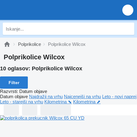
Polprikolice
Polprikolice Wilcox
Polprikolice Wilcox
10 oglasov:
Polprikolice Wilcox
Filter
Razvrsti
:
Datum objave
Datum objave
Najdražji na vrhu
Najcenejši na vrhu
Leto - novi naprej
Leto - starejši na vrhu
Kilometrina ⬊
Kilometrina ⬈