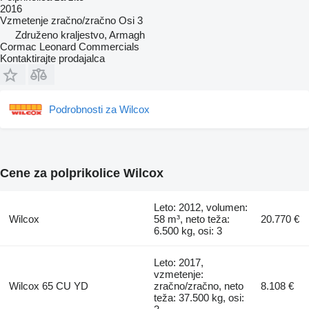
2016
Vzmetenje
zračno/zračno
Osi
3
Združeno kraljestvo, Armagh
Cormac Leonard Commercials
Kontaktirajte prodajalca
Podrobnosti za Wilcox
Cene za polprikolice Wilcox
Leto: 2012, volumen:
Wilcox
58 m³, neto teža:
20.770 €
6.500 kg, osi: 3
Leto: 2017,
vzmetenje:
Wilcox 65 CU YD
zračno/zračno, neto
8.108 €
teža: 37.500 kg, osi: