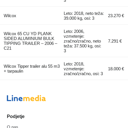
3
Leto: 2018, neto teža:
Wilcox
23.270 €
39.000 kg, osi: 3
Leto: 2006,
Wilcox 65 CU YD PLANK
vzmetenje:
SIDED ALUMINIUM BULK
zračno/zračno, neto
7.291 €
TIPPING TRAILER – 2006 –
teža: 37.500 kg, osi:
C21
3
Leto: 2018,
Wilcox Tipper trailer alu 55 m3
vzmetenje:
18.000 €
+ tarpaulin
zračno/zračno, osi: 3
Podjetje
O nas