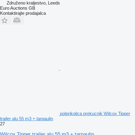
Združeno kraljestvo, Leeds
Euro Auctions GB
Kontaktirajte prodajalca
polprikolica prekucnik Wilcox Tipper
trailer alu 55 m3 + tarpaulin
27
Wilcox Tipper trailer alu 55 m3 + tarpaulin