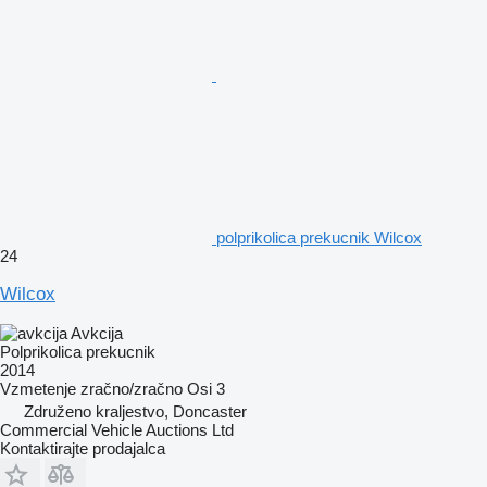
polprikolica prekucnik Wilcox
24
Wilcox
Avkcija
Polprikolica prekucnik
2014
Vzmetenje
zračno/zračno
Osi
3
Združeno kraljestvo, Doncaster
Commercial Vehicle Auctions Ltd
Kontaktirajte prodajalca