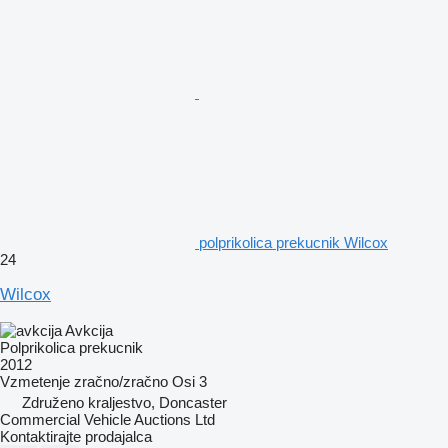
polprikolica prekucnik Wilcox
24
Wilcox
Avkcija
Polprikolica prekucnik
2012
Vzmetenje
zračno/zračno
Osi
3
Združeno kraljestvo, Doncaster
Commercial Vehicle Auctions Ltd
Kontaktirajte prodajalca