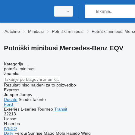
Autoline
Minibusi
Potniški minibusi
Potniški minibusi Mer
Potniški minibusi Mercedes-Benz EQV
Kategorija
potniški minibusi
Znamka
Rezultati niso najdeni za to poizvedbo
Express
Jumper
Jumpy
Ducato
Scudo
Talento
Ford
E-series
L-series
Tourneo
Transit
32213
Liesse
H-series
IVECO
Daily
Ferqui Sunrise
Mago
Mobi
Rapido
Wing