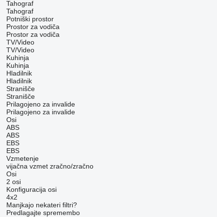
Tahograf
Tahograf
Potniški prostor
Prostor za vodiča
Prostor za vodiča
TV/Video
TV/Video
Kuhinja
Kuhinja
Hladilnik
Hladilnik
Stranišče
Stranišče
Prilagojeno za invalide
Prilagojeno za invalide
Osi
ABS
ABS
EBS
EBS
Vzmetenje
vijačna vzmet
zračno/zračno
Osi
2 osi
Konfiguracija osi
4x2
Manjkajo nekateri filtri?
Predlagajte spremembo