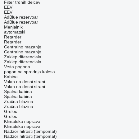
Filter trdnih delcev
EEV
EEV
AdBlue rezervoar
AdBlue rezervoar
Menjalnik
avtomatski
Retarder
Retarder
Centralno mazanje
Centralno mazanje
Zaklep diferenciala
Zaklep diferenciala
Vrsta pogona
pogon na sprednja kolesa
Kabina
Volan na desni strani
Volan na desni strani
Spalna kabina
Spalna kabina
Zračna blazina
Zračna blazina
Grelec
Grelec
Klimatska naprava
Klimatska naprava
Nadzor hitrosti (tempomat)
Nadzor hitrosti (tempomat)