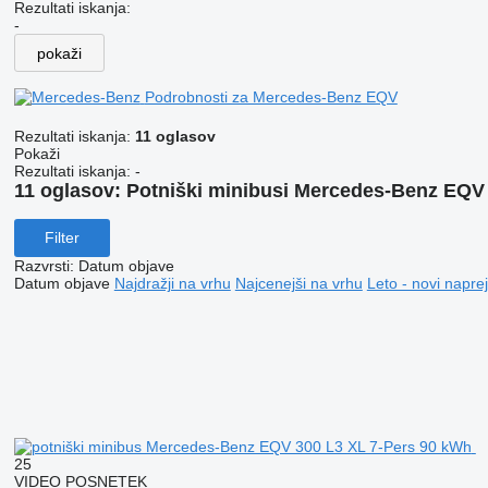
Rezultati iskanja:
-
pokaži
Podrobnosti za Mercedes-Benz EQV
Rezultati iskanja:
11 oglasov
Pokaži
Rezultati iskanja:
-
11 oglasov:
Potniški minibusi Mercedes-Benz EQV
Filter
Razvrsti
:
Datum objave
Datum objave
Najdražji na vrhu
Najcenejši na vrhu
Leto - novi naprej
25
VIDEO POSNETEK