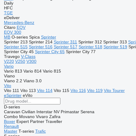
Daily
HFC
TGE
eDeliver
Mercedes-Benz
Citaro
EQV
EQV 300
MB
O-series
Spica
Sprinter
Sprinter 213
Sprinter 214
Sprinter 311
Sprinter 312
Sprinter 313
Spri
Sprinter 515
Sprinter 516
Sprinter 517
Sprinter 518
Sprinter 519
Spr
Sprinter City 45
Sprinter City 65
Sprinter City 77
Travego
V-Class
V220
V250
V300
Vario
Vario 813
Vario 814
Vario 815
Viano
Viano 2.2
Viano 3.0
Vito
Vito 111
Vito 113
Vito 114
Vito 115
Vito 116
Vito 119
Vito Tourer
eSprinter
eVito
D-series
Caravan
Civilian
Interstar
NV
Primastar
Serena
Combo
Movano
Vivaro
Zafira
Boxer
Expert
Partner
Traveller
Renault
Master
T-series
Trafic