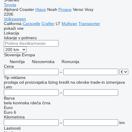
S-series
Toyota
Alphard
Coaster
Hiace
Noah
Proace
Verso
Voxy
2206
Volkswagen
California
Caravelle
Crafter
LT
Multivan
Transporter
pokaži vse
Lokacija
Iskanje v polmeru
Slovenija
Evropa
Nemčija
Nizozemska
Romunija
Cena
–
Tip reklame
prodaja
od proizvajalca
lizing
kredit
na obroke
trade-in
izmenjava
Leto
–
Barva
bela
kovinska
rdeča
črna
Euro
Euro 6
Kilometrina
–
km
Lastnosti