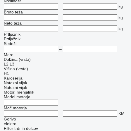
Nosilnost
–
kg
Bruto teža
–
kg
Neto teža
–
kg
Prtljažnik
Prtljažnik
Sedeži
–
Mere
Dolžina (vrsta)
L2
L3
Višina (vrsta)
H1
Karoserija
Natezni vijak
Natezni vijak
Motor, menjalnik
Model motorja
Moč motorja
–
KM
Gorivo
elektro
Filter trdnih delcev