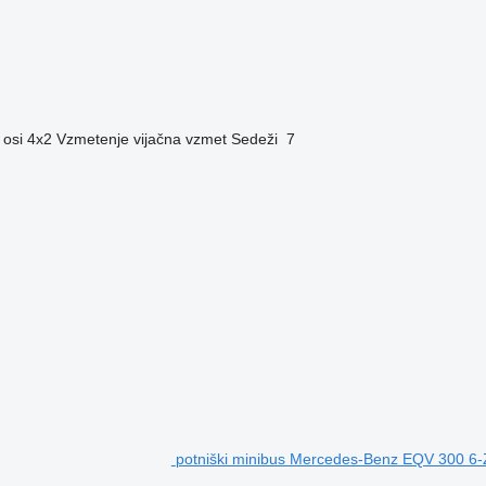
 osi
4x2
Vzmetenje
vijačna vzmet
Sedeži
7
potniški minibus Mercedes-Benz EQV 300 6-Z