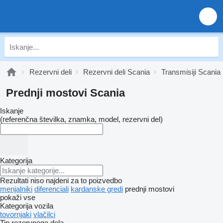
Rezervni deli
Rezervni deli Scania
Transmisiji Scania
Prednji mostovi Scania
Iskanje
(referenčna številka, znamka, model, rezervni del)
Kategorija
Rezultati niso najdeni za to poizvedbo
menjalniki
diferenciali
kardanske gredi
prednji mostovi
pokaži vse
Kategorija vozila
tovornjaki
vlačilci
Tip rezervnega dela