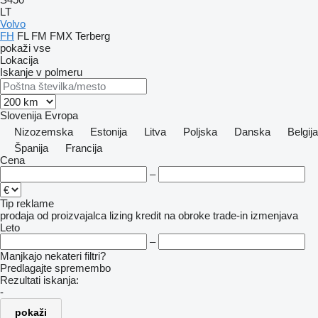
LT
Volvo
FH
FL
FM
FMX
Terberg
pokaži vse
Lokacija
Iskanje v polmeru
Slovenija
Evropa
Nizozemska
Estonija
Litva
Poljska
Danska
Belgija
Španija
Francija
Cena
–
Tip reklame
prodaja
od proizvajalca
lizing
kredit
na obroke
trade-in
izmenjava
Leto
–
Manjkajo nekateri filtri?
Predlagajte spremembo
Rezultati iskanja:
-
pokaži