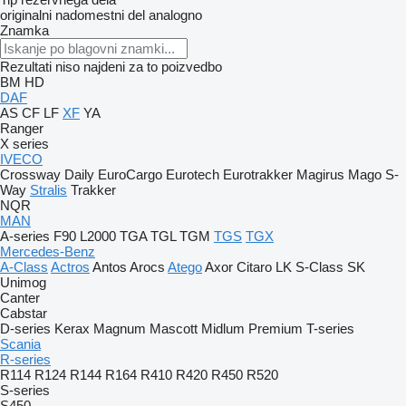
originalni nadomestni del
analogno
Znamka
Rezultati niso najdeni za to poizvedbo
BM
HD
DAF
AS
CF
LF
XF
YA
Ranger
X series
IVECO
Crossway
Daily
EuroCargo
Eurotech
Eurotrakker
Magirus
Mago
S-
Way
Stralis
Trakker
NQR
MAN
A-series
F90
L2000
TGA
TGL
TGM
TGS
TGX
Mercedes-Benz
A-Class
Actros
Antos
Arocs
Atego
Axor
Citaro
LK
S-Class
SK
Unimog
Canter
Cabstar
D-series
Kerax
Magnum
Mascott
Midlum
Premium
T-series
Scania
R-series
R114
R124
R144
R164
R410
R420
R450
R520
S-series
S450