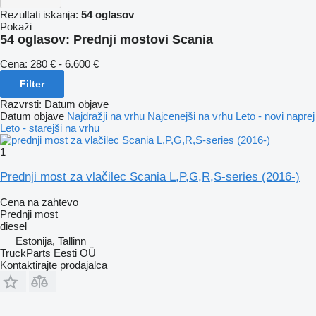
Rezultati iskanja:
54 oglasov
Pokaži
54 oglasov:
Prednji mostovi Scania
Cena:
280 € - 6.600 €
Filter
Razvrsti
:
Datum objave
Datum objave
Najdražji na vrhu
Najcenejši na vrhu
Leto - novi naprej
Leto - starejši na vrhu
1
Prednji most za vlačilec Scania L,P,G,R,S-series (2016-)
Cena na zahtevo
Prednji most
diesel
Estonija, Tallinn
TruckParts Eesti OÜ
Kontaktirajte prodajalca