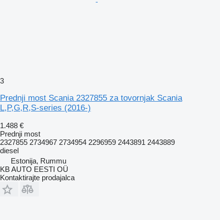
3
Prednji most Scania 2327855 za tovornjak Scania
L,P,G,R,S-series (2016-)
1.488 €
Prednji most
2327855 2734967 2734954 2296959 2443891 2443889
diesel
Estonija, Rummu
KB AUTO EESTI OÜ
Kontaktirajte prodajalca