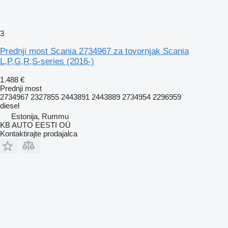
3
Prednji most Scania 2734967 za tovornjak Scania
L,P,G,R,S-series (2016-)
1.488 €
Prednji most
2734967 2327855 2443891 2443889 2734954 2296959
diesel
Estonija, Rummu
KB AUTO EESTI OÜ
Kontaktirajte prodajalca