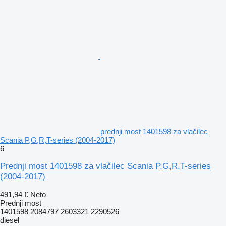
prednji most 1401598 za vlačilec
Scania P,G,R,T-series (2004-2017)
6
Prednji most 1401598 za vlačilec Scania P,G,R,T-series
(2004-2017)
491,94 €
Neto
Prednji most
1401598 2084797 2603321 2290526
diesel