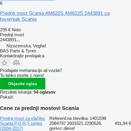
6
Prednji most Scania AM622S AM622S 2443891 za
tovornjak Scania
295 €
Neto
Prednji most
2443891...
Nizozemska, Veghel
BAS Parts & Tyres
Kontaktirajte prodajalca
Prodajate mehaniacijo ali vozila?
To lahko storite z nami!
Objavite oglas
Rezultati iskanja:
54 oglasov
Pokaži
Cene za prednji mostovi Scania
Prednji most za vlačilec
Referenčna številka: 1401598
Scania P,G,R,T-series
2084797 2603321 2290526,
491,94 €
(2004-2017)
gorivo: diesel