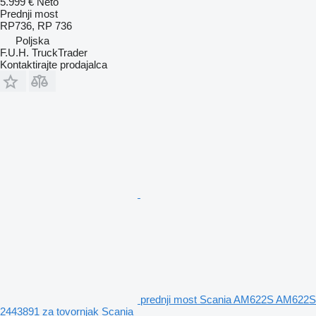
5.999 €
Neto
Prednji most
RP736, RP 736
Poljska
F.U.H. TruckTrader
Kontaktirajte prodajalca
prednji most Scania AM622S AM622S
2443891 za tovornjak Scania