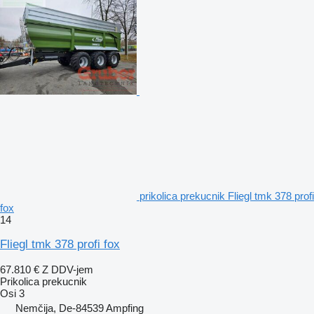
prikolica prekucnik Fliegl tmk 378 profi
fox
14
Fliegl tmk 378 profi fox
67.810 €
Z DDV-jem
Prikolica prekucnik
Osi
3
Nemčija, De-84539 Ampfing