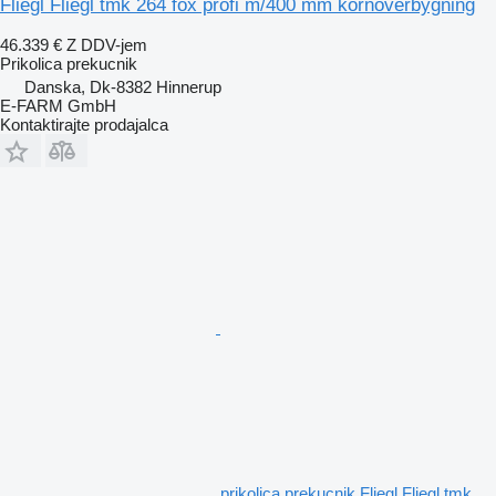
Fliegl Fliegl tmk 264 fox profi m/400 mm kornoverbygning
46.339 €
Z DDV-jem
Prikolica prekucnik
Danska, Dk-8382 Hinnerup
E-FARM GmbH
Kontaktirajte prodajalca
prikolica prekucnik Fliegl Fliegl tmk