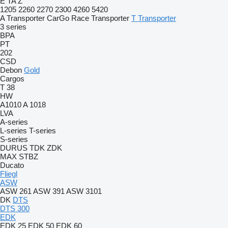
E
TA
Z
1205
2260
2270
2300
4260
5420
A Transporter
CarGo
Race Transporter
T Transporter
3 series
BPA
PT
202
CSD
Debon
Gold
Cargos
T 38
HW
A1010
A 1018
LVA
A-series
L-series
T-series
S-series
DURUS
TDK
ZDK
MAX
STBZ
Ducato
Fliegl
ASW
ASW 261
ASW 391
ASW 3101
DK
DTS
DTS 300
EDK
EDK 25
EDK 50
EDK 60