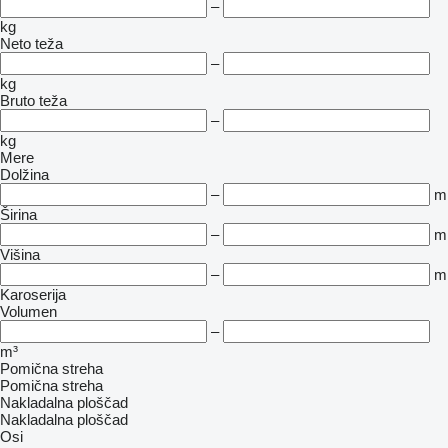
–
kg
Neto teža
–
kg
Bruto teža
–
kg
Mere
Dolžina
–
m
Širina
–
m
Višina
–
m
Karoserija
Volumen
–
m³
Pomična streha
Pomična streha
Nakladalna ploščad
Nakladalna ploščad
Osi