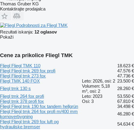
Thomas Gruber KG
Kontaktirajte prodajalca
Podrobnosti za Fliegl TMK
Rezultati iskanja:
12 oglasov
Pokaži
Cene za prikolice Fliegl TMK
Fliegl Fliegl TMK 110
18.623 €
Fliegl Fliegl tmk 269 fox profi
47.576 €
Fliegl Fliegl tmk 273 fox
47.736 €
Fliegl TMK 140 FOX
Leto: 2026, osi: 2
23.500 €
Volumen: 5,18
Fliegl tmk 130 s
28.260 €
m³, osi: 2
Fliegl tmk 264 fox profi
Leto: 2023
53.550 €
Fliegl tmk 378 profi fox
Osi: 3
67.810 €
Fliegl Fliegl tmk 190 fox tandem hellgrün
34.498 €
Fliegl Fliegl tmk 264 fox profi m/400 mm
46.280 €
kornoverbygning
Fliegl Fliegl tmk 269 fox luft og
54.634 €
hydrauliske bremser