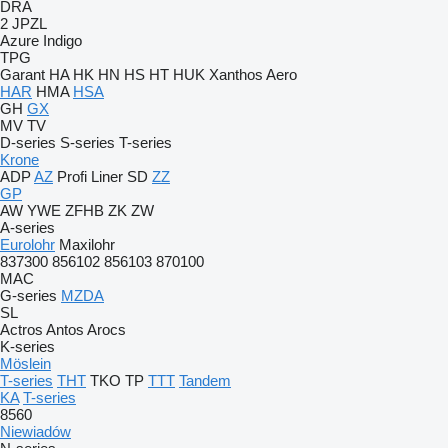
DRA
2 JPZL
Azure
Indigo
TPG
Garant
HA
HK
HN
HS
HT
HUK
Xanthos Aero
HAR
HMA
HSA
GH
GX
MV
TV
D-series
S-series
T-series
Krone
ADP
AZ
Profi Liner
SD
ZZ
GP
AW
YWE
ZFHB
ZK
ZW
A-series
Eurolohr
Maxilohr
837300
856102
856103
870100
MAC
G-series
MZDA
SL
Actros
Antos
Arocs
K-series
Möslein
T-series
THT
TKO
TP
TTT
Tandem
KA
T-series
8560
Niewiadów