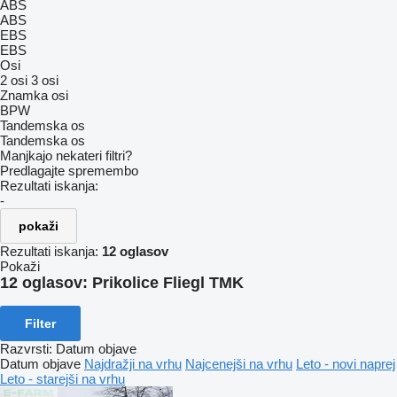
ABS
ABS
EBS
EBS
Osi
2 osi
3 osi
Znamka osi
BPW
Tandemska os
Tandemska os
Manjkajo nekateri filtri?
Predlagajte spremembo
Rezultati iskanja:
-
pokaži
Rezultati iskanja:
12 oglasov
Pokaži
12 oglasov:
Prikolice Fliegl TMK
Filter
Razvrsti
:
Datum objave
Datum objave
Najdražji na vrhu
Najcenejši na vrhu
Leto - novi naprej
Leto - starejši na vrhu