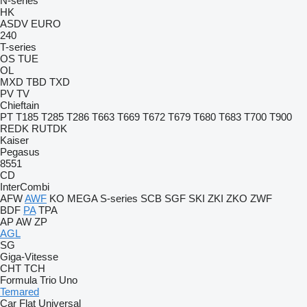
N-series
HK
ASDV
EURO
240
T-series
OS
TUE
OL
MXD
TBD
TXD
PV
TV
Chieftain
PT
T185
T285
T286
T663
T669
T672
T679
T680
T683
T700
T900
REDK
RUTDK
Kaiser
Pegasus
8551
CD
InterCombi
AFW
AWF
KO
MEGA
S-series
SCB
SGF
SKI
ZKI
ZKO
ZWF
BDF
PA
TPA
AP
AW
ZP
AGL
SG
Giga-Vitesse
CHT
TCH
Formula
Trio
Uno
Temared
Car Flat
Universal