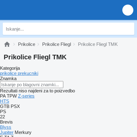
Prikolice
Prikolice Fliegl
Prikolice Fliegl TMK
Prikolice Fliegl TMK
Kategorija
prikolice prekucniki
Znamka
Rezultati niso najdeni za to poizvedbo
PA
TPW
Z-series
HTS
GTB
PSX
PS
22
Brevis
Blyss
Jupiter
Merkury