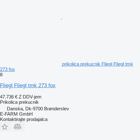
prikolica prekucnik Fliegl Fliegl tmk
273 fox
8
Fliegl Fliegl tmk 273 fox
47.736 €
Z DDV-jem
Prikolica prekucnik
Danska, Dk-9700 Brønderslev
E-FARM GmbH
Kontaktirajte prodajalca