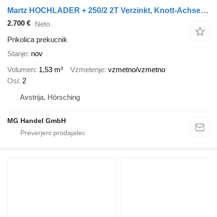
Martz HOCHLADER + 250/2 2T Verzinkt, Knott-Achsen, Reserverad, 3.Stk v
2.700 €
Neto
Prikolica prekucnik
Stanje
nov
Volumen
1,53 m³
Vzmetenje
vzmetno/vzmetno
Osi
2
Avstrija, Hörsching
MG Handel GmbH