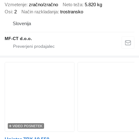
Vzmetenje
zračno/zračno
Neto teža
5.820 kg
Osi
2
Način razkladanja
trostransko
Slovenija
MF-CT d.o.o.
VIDEO POSNETEK