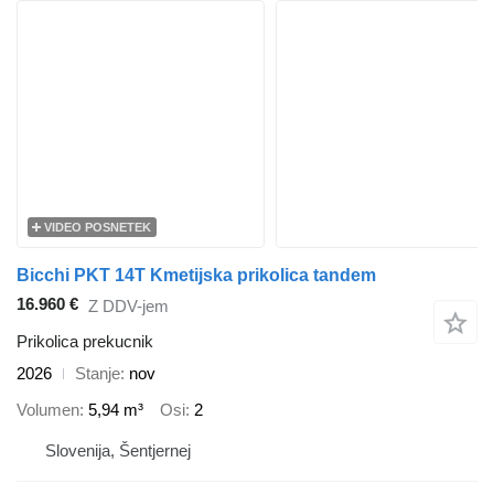
VIDEO POSNETEK
Bicchi PKT 14T Kmetijska prikolica tandem
16.960 €
Z DDV-jem
Prikolica prekucnik
2026
Stanje
nov
Volumen
5,94 m³
Osi
2
Slovenija, Šentjernej