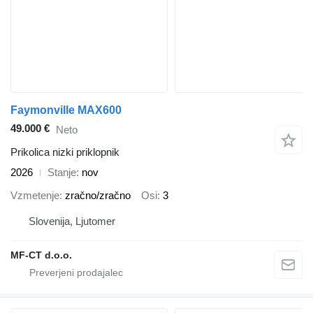
Faymonville MAX600
49.000 €
Neto
Prikolica nizki priklopnik
2026
Stanje
nov
Vzmetenje
zračno/zračno
Osi
3
Slovenija, Ljutomer
MF-CT d.o.o.