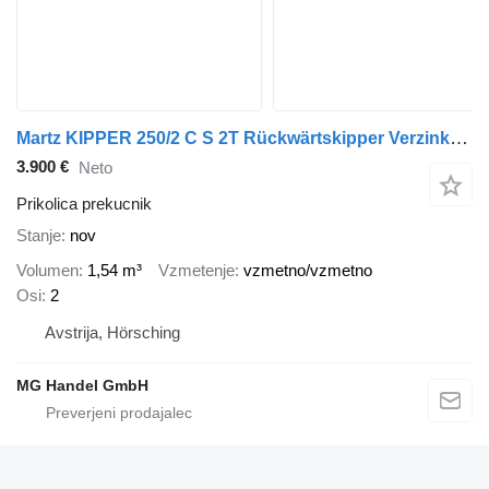
Martz KIPPER 250/2 C S 2T Rückwärtskipper Verzinkt, Knott-Achsen, 2 St
3.900 €
Neto
Prikolica prekucnik
Stanje
nov
Volumen
1,54 m³
Vzmetenje
vzmetno/vzmetno
Osi
2
Avstrija, Hörsching
MG Handel GmbH