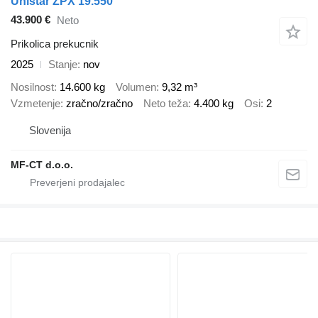
Unistar ZPX 19.550
43.900 €
Neto
Prikolica prekucnik
2025
Stanje
nov
Nosilnost
14.600 kg
Volumen
9,32 m³
Vzmetenje
zračno/zračno
Neto teža
4.400 kg
Osi
2
Slovenija
MF-CT d.o.o.