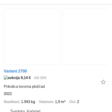
Variant 2700
9,14 €
100 SEK
Prikolica tovorna ploščad
2022
Nosilnost
1.943 kg
Volumen
1,9 m³
Osi
2
Švedska, Karlstad