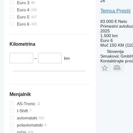
26
Euro 3
Euro 4
Temsa Prestij
Euro 5
83.000 €
Neto
Euro 6
Primestni avtobu
2025
1.500 km
Euro 6
Kilometrina
Moč
150 KM (11
Slovenija
Simakovic GmbH
–
km
Kontaktirajte pro
Menjalnik
AS-Tronic
I-Shift
avtomatski
polavtomatski
ročni