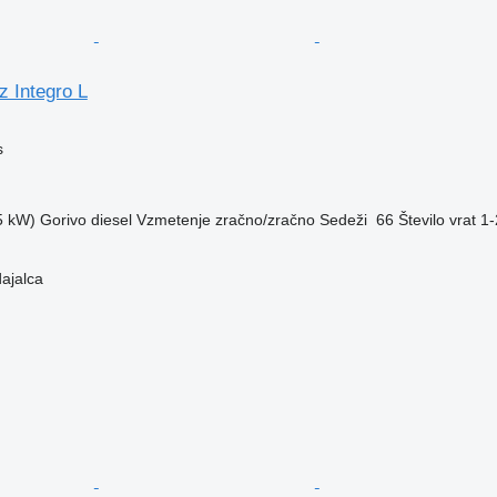
 Integro L
s
5 kW)
Gorivo
diesel
Vzmetenje
zračno/zračno
Sedeži
66
Število vrat
1-
dajalca