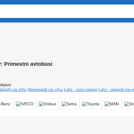
v:
Primestni avtobusi
objave
jdražji na vrhu
Najcenejši na vrhu
Leto - novi naprej
Leto - starejši na 