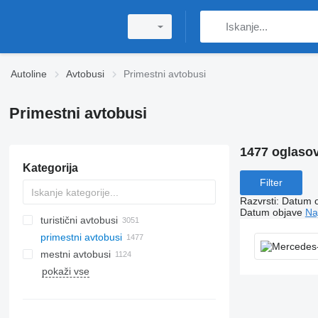
Autoline
Avtobusi
Primestni avtobusi
Primestni avtobusi
1477 oglaso
Kategorija
Filter
Razvrsti
:
Datum 
Datum objave
Na
turistični avtobusi
primestni avtobusi
mestni avtobusi
pokaži vse