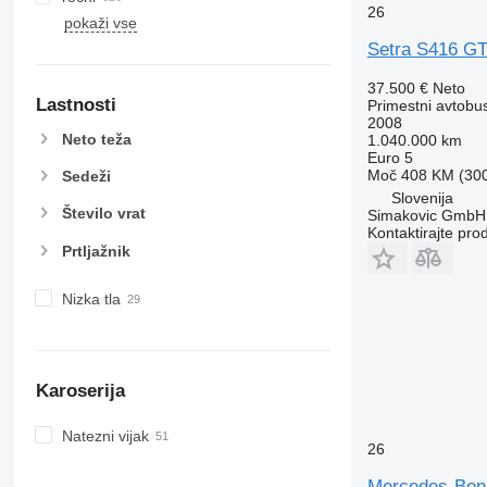
26
pokaži vse
Setra S416 G
37.500 €
Neto
Lastnosti
Primestni avtobu
2008
Neto teža
1.040.000 km
Euro 5
Moč
408 KM (30
Sedeži
Slovenija
Število vrat
Simakovic GmbH
Kontaktirajte pro
Prtljažnik
Nizka tla
Karoserija
Natezni vijak
26
Mercedes-Benz