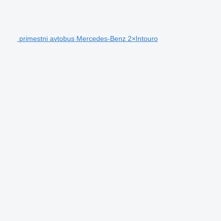
primestni avtobus Mercedes-Benz 2×Intouro