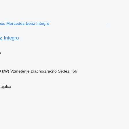
 Integro
s
0 kW)
Vzmetenje
zračno/zračno
Sedeži
66
dajalca