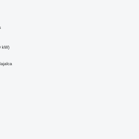
s
0 kW)
dajalca