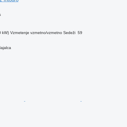
s
0 kW)
Vzmetenje
vzmetno/vzmetno
Sedeži
59
dajalca