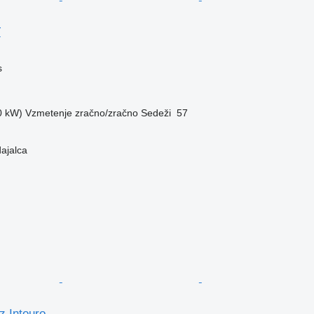
T
s
0 kW)
Vzmetenje
zračno/zračno
Sedeži
57
dajalca
 Intouro