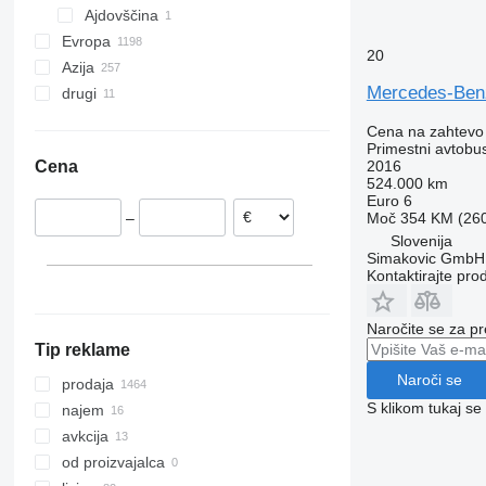
Ajdovščina
Travego
Evropa
Vario
20
Azija
Poljska
Mercedes-Benz
drugi
Nemčija
Japonska
Belgija
Kitajska
Ukrajina
Cena na zahtevo
Francija
Turčija
Kamerun
Primestni avtobu
2016
Cena
Italija
Uzbekistan
Čile
524.000 km
Danska
Euro 6
Moč
354 KM (26
–
Estonija
Slovenija
Madžarska
Simakovic GmbH
Kontaktirajte pro
pokaži vse
Naročite se za pr
Tip reklame
Naroči se
prodaja
S klikom tukaj se
najem
avkcija
od proizvajalca