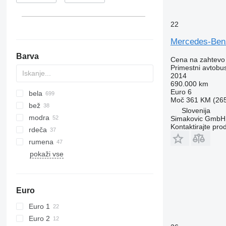
22
Mercedes-Benz
Barva
Cena na zahtevo
Primestni avtobu
2014
690.000 km
Euro 6
bela
Moč
361 KM (26
bež
Slovenija
modra
Simakovic GmbH
Kontaktirajte pro
rdeča
rumena
pokaži vse
Euro
Euro 1
Euro 2