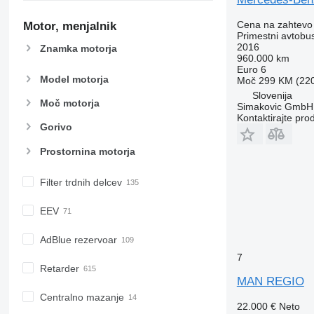
Cena na zahtevo
Motor, menjalnik
Primestni avtobu
2016
Znamka motorja
960.000 km
Euro 6
Model motorja
Moč
299 KM (22
Slovenija
Moč motorja
Simakovic GmbH
Kontaktirajte pro
Gorivo
Prostornina motorja
Filter trdnih delcev
EEV
AdBlue rezervoar
7
Retarder
MAN REGIO
Centralno mazanje
22.000 €
Neto