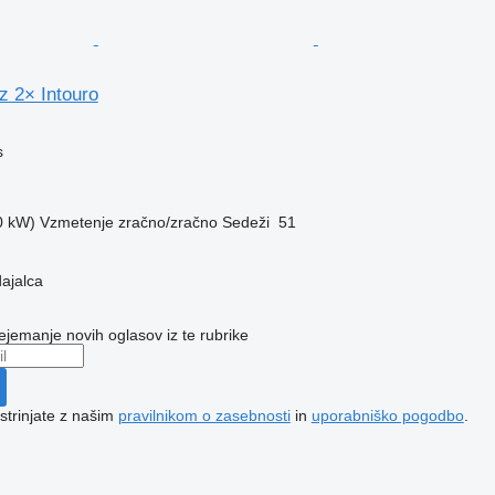
 2× Intouro
s
0 kW)
Vzmetenje
zračno/zračno
Sedeži
51
dajalca
ejemanje novih oglasov iz te rubrike
 strinjate z našim
pravilnikom o zasebnosti
in
uporabniško pogodbo
.