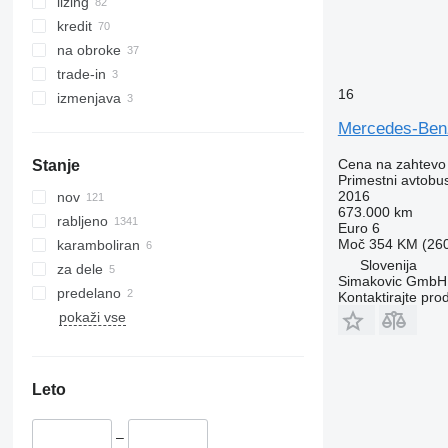
lizing
kredit
na obroke
trade-in
16
izmenjava
Mercedes-Benz
Cena na zahtevo
Stanje
Primestni avtobu
2016
nov
673.000 km
rabljeno
Euro 6
Moč
354 KM (26
karamboliran
Slovenija
za dele
Simakovic GmbH
predelano
Kontaktirajte pro
pokaži vse
Leto
–