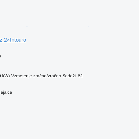
 2×Intouro
s
0 kW)
Vzmetenje
zračno/zračno
Sedeži
51
dajalca