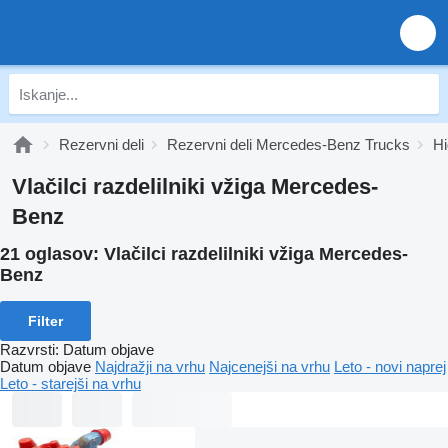
Rezervni deli
Rezervni deli Mercedes-Benz Trucks
Hi
Vlačilci razdelilniki vžiga Mercedes-
Benz
21 oglasov:
Vlačilci razdelilniki vžiga Mercedes-
Benz
Filter
Razvrsti
:
Datum objave
Datum objave
Najdražji na vrhu
Najcenejši na vrhu
Leto - novi naprej
Leto - starejši na vrhu