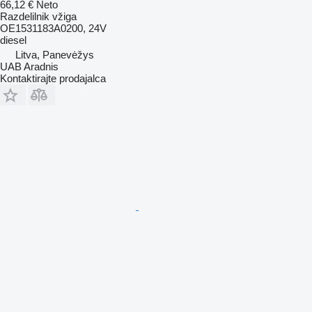
66,12 €
Neto
Razdelilnik vžiga
OE1531183A0200, 24V
diesel
Litva, Panevėžys
UAB Aradnis
Kontaktirajte prodajalca