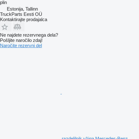
plin
Estonija, Tallinn
TruckParts Eesti OÜ
Kontaktirajte prodajalca
Ne najdete rezervnega dela?
Pošljite naročilo zdaj!
Naročite rezervni del
razdelilnik vžiga Mercedes-Benz