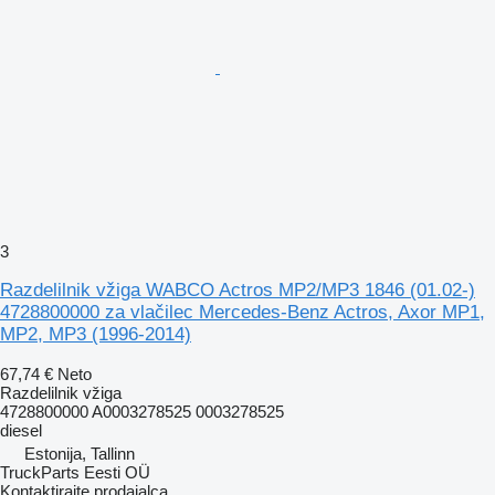
3
Razdelilnik vžiga WABCO Actros MP2/MP3 1846 (01.02-)
4728800000 za vlačilec Mercedes-Benz Actros, Axor MP1,
MP2, MP3 (1996-2014)
67,74 €
Neto
Razdelilnik vžiga
4728800000 A0003278525 0003278525
diesel
Estonija, Tallinn
TruckParts Eesti OÜ
Kontaktirajte prodajalca