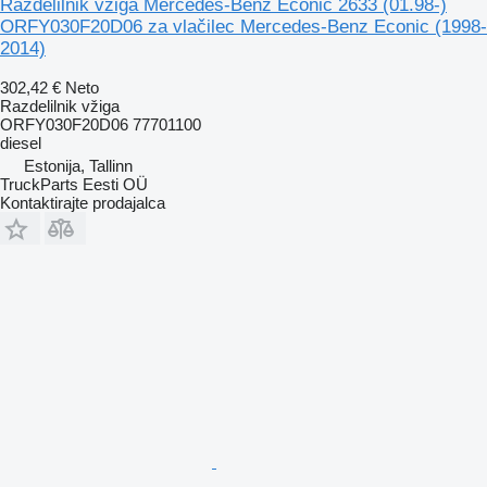
Razdelilnik vžiga Mercedes-Benz Econic 2633 (01.98-)
ORFY030F20D06 za vlačilec Mercedes-Benz Econic (1998-
2014)
302,42 €
Neto
Razdelilnik vžiga
ORFY030F20D06 77701100
diesel
Estonija, Tallinn
TruckParts Eesti OÜ
Kontaktirajte prodajalca