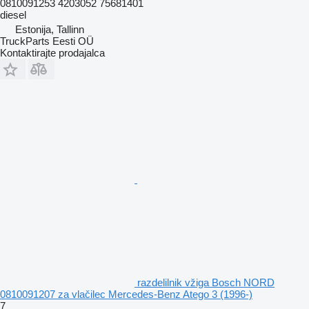
0810091253 4203052 75681401
diesel
Estonija, Tallinn
TruckParts Eesti OÜ
Kontaktirajte prodajalca
razdelilnik vžiga Bosch NORD
0810091207 za vlačilec Mercedes-Benz Atego 3 (1996-)
7