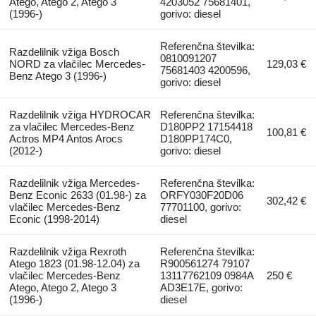
Atego, Atego 2, Atego 3
4203052 75681401,
(1996-)
gorivo: diesel
Referenčna številka:
Razdelilnik vžiga Bosch
0810091207
NORD za vlačilec Mercedes-
129,03 €
75681403 4200596,
Benz Atego 3 (1996-)
gorivo: diesel
Razdelilnik vžiga HYDROCAR
Referenčna številka:
za vlačilec Mercedes-Benz
D180PP2 17154418
100,81 €
Actros MP4 Antos Arocs
D180PP174C0,
(2012-)
gorivo: diesel
Razdelilnik vžiga Mercedes-
Referenčna številka:
Benz Econic 2633 (01.98-) za
ORFY030F20D06
302,42 €
vlačilec Mercedes-Benz
77701100, gorivo:
Econic (1998-2014)
diesel
Razdelilnik vžiga Rexroth
Referenčna številka:
Atego 1823 (01.98-12.04) za
R900561274 79107
vlačilec Mercedes-Benz
13117762109 0984A
250 €
Atego, Atego 2, Atego 3
AD3E17E, gorivo:
(1996-)
diesel