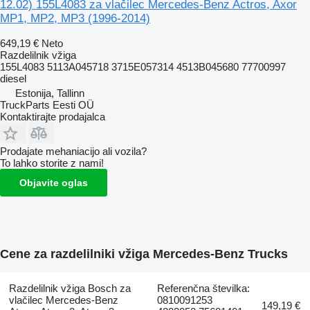
12.02) 155L4083 za vlačilec Mercedes-Benz Actros, Axor
MP1, MP2, MP3 (1996-2014)
649,19 €
Neto
Razdelilnik vžiga
155L4083 5113A045718 3715E057314 4513B045680 77700997
diesel
Estonija, Tallinn
TruckParts Eesti OÜ
Kontaktirajte prodajalca
Prodajate mehaniacijo ali vozila?
To lahko storite z nami!
Objavite oglas
Cene za razdelilniki vžiga Mercedes-Benz Trucks
Razdelilnik vžiga Bosch za
Referenčna številka:
vlačilec Mercedes-Benz
0810091253
149,19 €