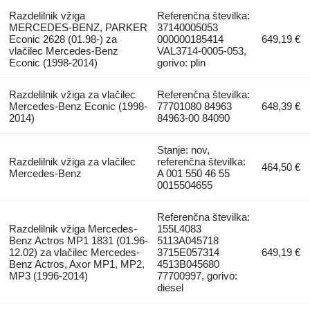
Razdelilnik vžiga
Referenčna številka:
MERCEDES-BENZ, PARKER
37140005053
Econic 2628 (01.98-) za
000000185414
649,19 €
vlačilec Mercedes-Benz
VAL3714-0005-053,
Econic (1998-2014)
gorivo: plin
Razdelilnik vžiga za vlačilec
Referenčna številka:
Mercedes-Benz Econic (1998-
77701080 84963
648,39 €
2014)
84963-00 84090
Stanje: nov,
Razdelilnik vžiga za vlačilec
referenčna številka:
464,50 €
Mercedes-Benz
A 001 550 46 55
0015504655
Referenčna številka:
Razdelilnik vžiga Mercedes-
155L4083
Benz Actros MP1 1831 (01.96-
5113A045718
12.02) za vlačilec Mercedes-
3715E057314
649,19 €
Benz Actros, Axor MP1, MP2,
4513B045680
MP3 (1996-2014)
77700997, gorivo:
diesel