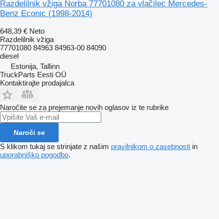
Razdelilnik vžiga Norba 77701080 za vlačilec Mercedes-
Benz Econic (1998-2014)
648,39 €
Neto
Razdelilnik vžiga
77701080 84963 84963-00 84090
diesel
Estonija, Tallinn
TruckParts Eesti OÜ
Kontaktirajte prodajalca
Naročite se za prejemanje novih oglasov iz te rubrike
Naroči se
S klikom tukaj se strinjate z našim
pravilnikom o zasebnosti
in
uporabniško pogodbo
.