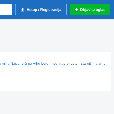
Vstop / Registracija
Objavite oglas
a vrhu
Najcenejši na vrhu
Leto - novi naprej
Leto - starejši na vrhu