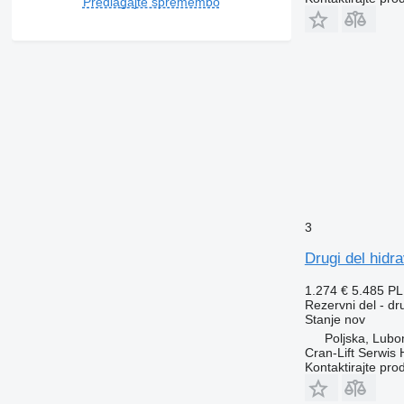
Predlagajte spremembo
3
Drugi del hidr
1.274 €
5.485 P
Rezervni del - dr
Stanje
nov
Poljska, Lubo
Cran-Lift Serwis 
Kontaktirajte pro