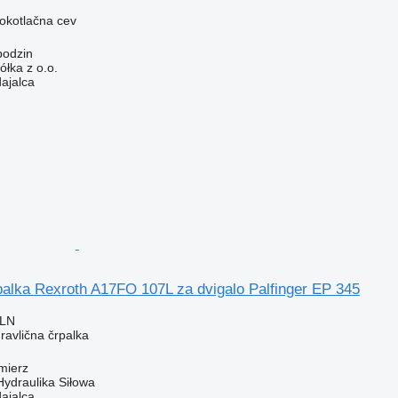
sokotlačna cev
bodzin
ka z o.o.
dajalca
palka Rexroth A17FO 107L za dvigalo Palfinger EP 345
PLN
dravlična črpalka
mierz
Hydraulika Siłowa
dajalca