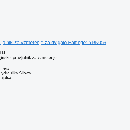
vljalnik za vzmetenje za dvigalo Palfinger YBK059
PLN
jinski upravljalnik za vzmetenje
mierz
Hydraulika Siłowa
dajalca