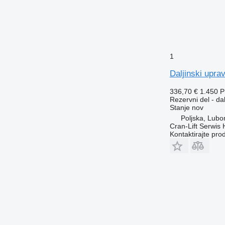
1
Daljinski upra
336,70 €
1.450 
Rezervni del - dal
Stanje
nov
Poljska, Lubo
Cran-Lift Serwis 
Kontaktirajte pro