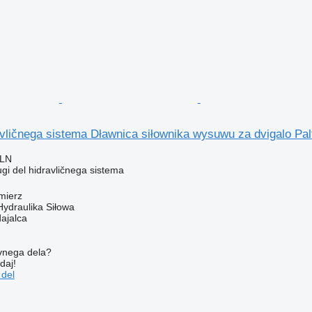
avličnega sistema Dławnica siłownika wysuwu za dvigalo Pa
PLN
ugi del hidravličnega sistema
mierz
Hydraulika Siłowa
dajalca
vnega dela?
daj!
 del