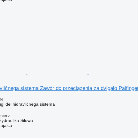
avličnega sistema Zawór do przeciążenia za dvigalo Palfing
LN
ugi del hidravličnega sistema
mierz
Hydraulika Siłowa
dajalca