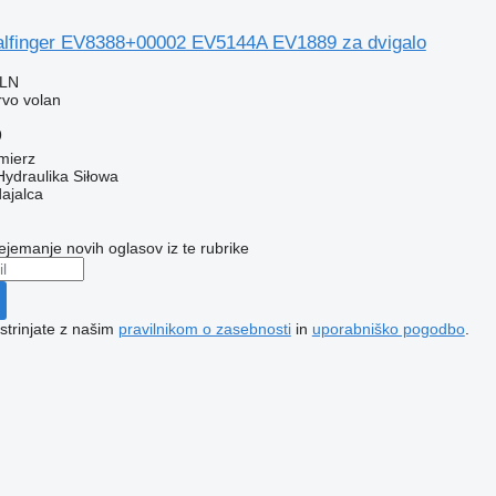
alfinger EV8388+00002 EV5144A EV1889 za dvigalo
PLN
rvo volan
9
mierz
Hydraulika Siłowa
dajalca
ejemanje novih oglasov iz te rubrike
 strinjate z našim
pravilnikom o zasebnosti
in
uporabniško pogodbo
.