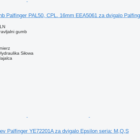
umb Palfinger PAL50, CPL. 16mm EEA5061 za dvigalo Palfing
PLN
ravljalni gumb
mierz
Hydraulika Siłowa
dajalca
ev Palfinger YE72201A za dvigalo Epsilon seria: M,Q,S