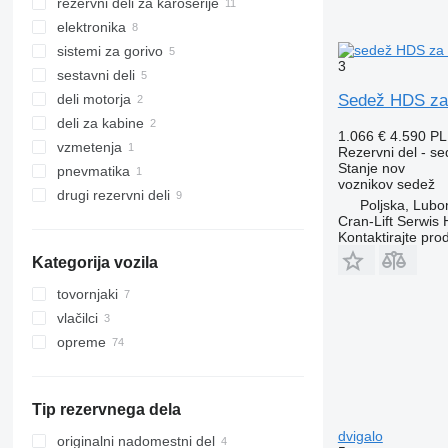
rezervni deli za karoserije
hidravlični rotatorji
elektronika
hidravlični cilindri
puščice
sistemi za gorivo
hidravlične črpalke
stopnice
armaturne plošče
3
sestavni deli
hidravlične joysticki
drugi deli karoserije
nadzorne enote
rezervoarji za gorivo
deli motorja
razdelilniki vžiga
akumulatorji
drugi sistemski deli
Sedež HDS za 
deli za kabine
visokotlačne cevi
daljinski upravljalniki za vzmetenje
jermenice
1.066 €
4.590 P
vzmetenja
hidravlični rezervoarji
dušilni ventili
stekla
Rezervni del - s
upravljalni gumbi
Stanje
nov
pnevmatika
hidravlični filtri
sedeži
servo volan
stranska stekla
voznikov sedež
radijsko daljinsko upravljanje
drugi rezervni deli
aksialne batne črpalke
elektromagnetni ventili
Poljska, Lubo
drugi deli hidravličnega sistema
kompleti za popravilo
Cran-Lift Serwis 
Kontaktirajte pro
rezervni deli
Kategorija vozila
pritrdilni vijaki
tovornjaki
vlačilci
opreme
oprema za tovornjake in prikolice
dvigala
Tip rezervnega dela
dvigalo
originalni nadomestni del