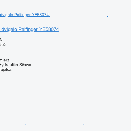
dvigalo Palfinger YE58074
LN
edež
mierz
Hydraulika Siłowa
dajalca