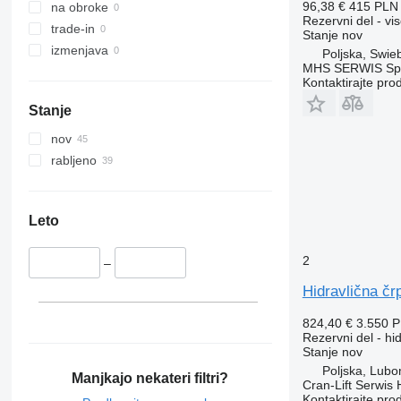
Travego
Midlum
Terberg
96,38 €
415 PLN
na obroke
Rezervni del - vi
Unimog
Premium
V40
trade-in
Stanje
nov
V-Class
Sandero
V60
izmenjava
Poljska, Swie
MHS SERWIS Spół
Vario
Scenic
V90
Kontaktirajte pro
Viano
T-series
VM
Stanje
Vito
TRM
VNL
Trafic
XC
nov
Twingo
rabljeno
Zoe
Leto
2
–
Hidravlična čr
824,40 €
3.550 
Rezervni del - hi
Stanje
nov
Poljska, Lubo
Manjkajo nekateri filtri?
Cran-Lift Serwis 
Kontaktirajte pro