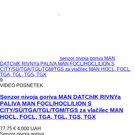
senzor nivoja goriva MAN
DATChIK RIVNYa PALIVA MAN FOCL/HOCL/LION S
CITY/SÜ/TGA/TGL/TGM/TGS za vlačilec MAN HOCL, FOCL,
TGA, TGL, TGS, TGX
9
VIDEO POSNETEK
Senzor nivoja goriva MAN DATChIK RIVNYa
PALIVA MAN FOCL/HOCL/LION S
CITY/SÜ/TGA/TGL/TGM/TGS za vlačilec MAN
HOCL, FOCL, TGA, TGL, TGS, TGX
77,75 €
4.000 UAH
Senzor nivoja goriva