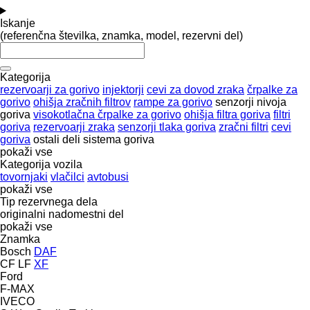
Iskanje
(referenčna številka, znamka, model, rezervni del)
Kategorija
rezervoarji za gorivo
injektorji
cevi za dovod zraka
črpalke za
gorivo
ohišja zračnih filtrov
rampe za gorivo
senzorji nivoja
goriva
visokotlačna črpalke za gorivo
ohišja filtra goriva
filtri
goriva
rezervoarji zraka
senzorji tlaka goriva
zračni filtri
cevi
goriva
ostali deli sistema goriva
pokaži vse
Kategorija vozila
tovornjaki
vlačilci
avtobusi
pokaži vse
Tip rezervnega dela
originalni nadomestni del
pokaži vse
Znamka
Bosch
DAF
CF
LF
XF
Ford
F-MAX
IVECO