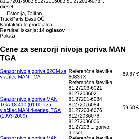
81.27201-6083 81272016083 81.27201-6073...
diesel
Estonija, Tallinn
TruckParts Eesti OÜ
Kontaktirajte prodajalca
Rezultati iskanja:
14 oglasov
Pokaži
Cene za senzorji nivoja goriva MAN
TGA
Senzor nivoja goriva 62CM za
Referenčna številka:
69,67 €
vlačilec MAN TGA
6083TX
Referenčna številka:
81.27203-6021
81272036021
Senzor nivoja goriva MAN
81.27201-6084
TGA 18.410 (01.00-) za
81272016084
59,68 €
vlačilec MAN 4-series, TGA
81.27203-6076
(1993-2009)
81272036076
81272036006
81.27203..., gorivo:
diesel
Senzor nivoja goriva MAN
Referenčna številka: