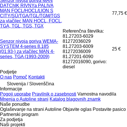
Senzor nivoja goriva MAN
DATChIK RIVNYa PALIVA
MAN FOCL/HOCL/LION S
77,75 €
CITY/SÜ/TGA/TGL/TGM/TGS
za vlačilec MAN HOCL, FOCL,
TGA, TGL, TGS, TGX
Referenčna številka:
81.27203-6029
Senzor nivoja goriva WEMA-
81272036029
SYSTEM 4-series 8.185
81.27203-6009
25 €
(01.93-) za vlačilec MAN 4-
81272036009
series, TGA (1993-2009)
81.27201-6090
81272016090, gorivo:
diesel
Podjetje
O nas
Pomoč
Kontakti
Slovenija / Slovenščina
Informacije
Pogoji uporabe
Pravilnik o zasebnosti
Varnostna navodila
Mnenja o Autoline strani
Katalog blagovnih znamk
Naše ponudbe
Oglaševanje na strani Autoline
Objavite oglas
Postavite pasico
Partnerski program
Za podjetja
Naši projekti