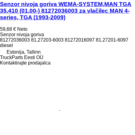
Senzor nivoja goriva WEMA-SYSTEM,MAN TGA
35.410 (01.00-) 81272036003 za vlačilec MAN 4-
series, TGA (1993-2009)
59,68 €
Neto
Senzor nivoja goriva
81272036003 81.27203-6003 81272016097 81.27201-6097
diesel
Estonija, Tallinn
TruckParts Eesti OÜ
Kontaktirajte prodajalca