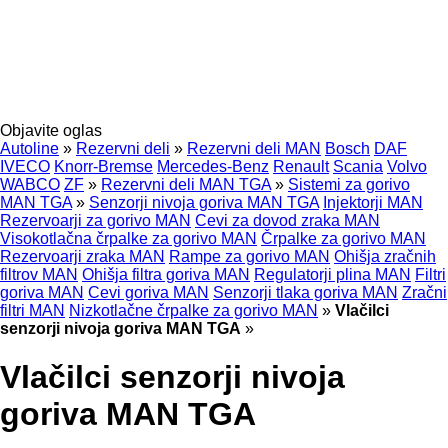
Objavite oglas
Autoline
»
Rezervni deli
»
Rezervni deli MAN
Bosch
DAF
IVECO
Knorr-Bremse
Mercedes-Benz
Renault
Scania
Volvo
WABCO
ZF
»
Rezervni deli MAN TGA
»
Sistemi za gorivo
MAN TGA
»
Senzorji nivoja goriva MAN TGA
Injektorji MAN
Rezervoarji za gorivo MAN
Cevi za dovod zraka MAN
Visokotlačna črpalke za gorivo MAN
Črpalke za gorivo MAN
Rezervoarji zraka MAN
Rampe za gorivo MAN
Ohišja zračnih
filtrov MAN
Ohišja filtra goriva MAN
Regulatorji plina MAN
Filtri
goriva MAN
Cevi goriva MAN
Senzorji tlaka goriva MAN
Zračni
filtri MAN
Nizkotlačne črpalke za gorivo MAN
»
Vlačilci
senzorji nivoja goriva MAN TGA
»
Vlačilci senzorji nivoja
goriva MAN TGA