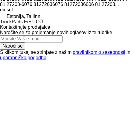
81.27203-6076 81272036076 81272036006 81.27203...
diesel
Estonija, Tallinn
TruckParts Eesti OÜ
Kontaktirajte prodajalca
Naročite se za prejemanje novih oglasov iz te rubrike
Naroči se
S klikom tukaj se strinjate z našim
pravilnikom o zasebnosti
in
uporabniško pogodbo
.