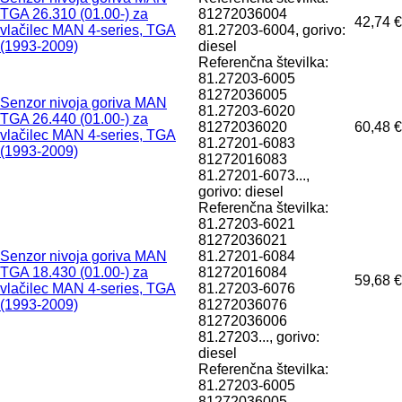
TGA 26.310 (01.00-) za
81272036004
42,74 €
vlačilec MAN 4-series, TGA
81.27203-6004, gorivo:
(1993-2009)
diesel
Referenčna številka:
81.27203-6005
81272036005
Senzor nivoja goriva MAN
81.27203-6020
TGA 26.440 (01.00-) za
81272036020
60,48 €
vlačilec MAN 4-series, TGA
81.27201-6083
(1993-2009)
81272016083
81.27201-6073...,
gorivo: diesel
Referenčna številka:
81.27203-6021
81272036021
Senzor nivoja goriva MAN
81.27201-6084
TGA 18.430 (01.00-) za
81272016084
59,68 €
vlačilec MAN 4-series, TGA
81.27203-6076
(1993-2009)
81272036076
81272036006
81.27203..., gorivo:
diesel
Referenčna številka:
81.27203-6005
81272036005