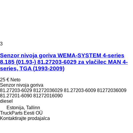
3
Senzor nivoja goriva WEMA-SYSTEM 4-series
8.185 (01.93-) 81.27203-6029 za vlačilec MAN 4-
series, TGA (1993-2009)
25 €
Neto
Senzor nivoja goriva
81.27203-6029 81272036029 81.27203-6009 81272036009
81.27201-6090 81272016090
diesel
Estonija, Tallinn
TruckParts Eesti OÜ
Kontaktirajte prodajalca