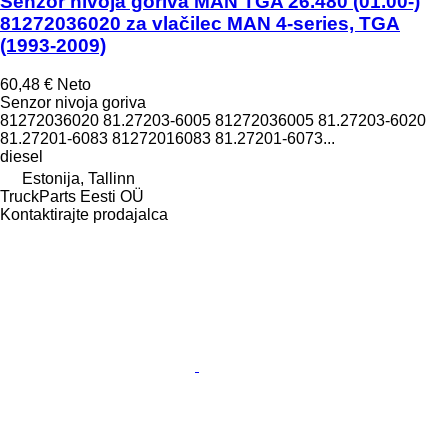
Senzor nivoja goriva MAN TGA 26.480 (01.00-)
81272036020 za vlačilec MAN 4-series, TGA
(1993-2009)
60,48 €
Neto
Senzor nivoja goriva
81272036020 81.27203-6005 81272036005 81.27203-6020
81.27201-6083 81272016083 81.27201-6073...
diesel
Estonija, Tallinn
TruckParts Eesti OÜ
Kontaktirajte prodajalca