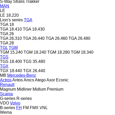
S-Way
Stralis
Trakker
MAN
LE
LE 18.220
Lion's series
TGA
TGA 18
TGA 18.410
TGA 18.430
TGA 26
TGA 26.310
TGA 26.440
TGA 26.460
TGA 26.480
TGA 28
TGL
TGM
TGM 15.240
TGM 18.240
TGM 18.280
TGM 18.340
TGS
TGS 18.400
TGS 35.480
TGX
TGX 18.440
TGX 26.440
MB
Mercedes-Benz
Actros
Antos
Arocs
Atego
Axor
Econic
Renault
Magnum
Midliner
Midlum
Premium
Scania
G-series
R-series
VDO
Volvo
B-series
FH
FM
FMX
VNL
Wema