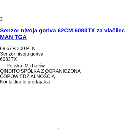
3
Senzor nivoja goriva 62CM 6083TX za vlačilec
MAN TGA
69,67 €
300 PLN
Senzor nivoja goriva
6083TX
Poljska, Michałów
QINDITO SPÓŁKA Z OGRANICZONĄ
ODPOWIEDZIALNOŚCIĄ
Kontaktirajte prodajalca