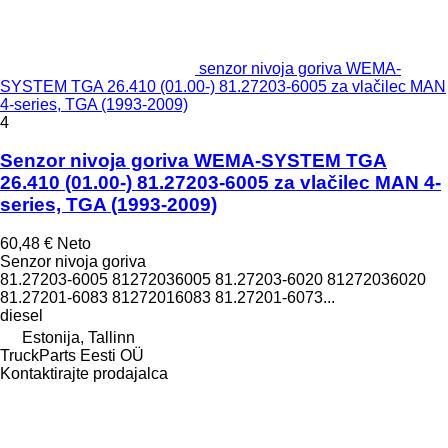
senzor nivoja goriva WEMA-
SYSTEM TGA 26.410 (01.00-) 81.27203-6005 za vlačilec MAN
4-series, TGA (1993-2009)
4
Senzor nivoja goriva WEMA-SYSTEM TGA
26.410 (01.00-) 81.27203-6005 za vlačilec MAN 4-
series, TGA (1993-2009)
60,48 €
Neto
Senzor nivoja goriva
81.27203-6005 81272036005 81.27203-6020 81272036020
81.27201-6083 81272016083 81.27201-6073...
diesel
Estonija, Tallinn
TruckParts Eesti OÜ
Kontaktirajte prodajalca