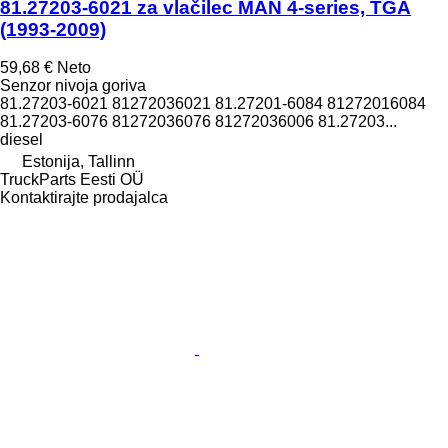
81.27203-6021 za vlačilec MAN 4-series, TGA
(1993-2009)
59,68 €
Neto
Senzor nivoja goriva
81.27203-6021 81272036021 81.27201-6084 81272016084
81.27203-6076 81272036076 81272036006 81.27203...
diesel
Estonija, Tallinn
TruckParts Eesti OÜ
Kontaktirajte prodajalca