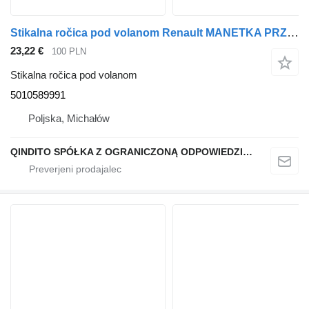
Stikalna ročica pod volanom Renault MANETKA PRZEŁĄCZNIK WYCIERACZEK PREMIUM DXI MAGNUM DXI 5010589991 za vlačilec Renault
23,22 €
100 PLN
Stikalna ročica pod volanom
5010589991
Poljska, Michałów
QINDITO SPÓŁKA Z OGRANICZONĄ ODPOWIEDZIALNOŚCIĄ