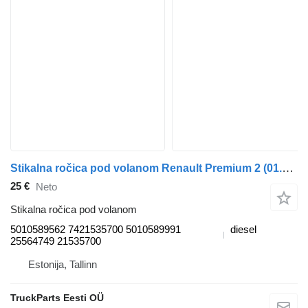
Stikalna ročica pod volanom Renault Premium 2 (01.05-) 5010589562 za vlačilec Renault Premium, Premium 2 (1996-2014)
25 €
Neto
Stikalna ročica pod volanom
5010589562 7421535700 5010589991
diesel
25564749 21535700
Estonija, Tallinn
TruckParts Eesti OÜ