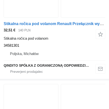
Stikalna ročica pod volanom Renault Przełącznik wycieraczek pod kierownicę PREMIUM MIDLUM KERAX MAGN 34581301 za vlačilec Renault PREMIUM
32,51 €
140 PLN
Stikalna ročica pod volanom
34581301
Poljska, Michałów
QINDITO SPÓŁKA Z OGRANICZONĄ ODPOWIEDZIALNOŚCIĄ