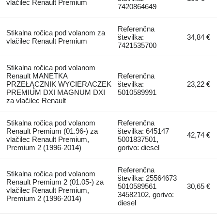
vlačilec Renault Premium
7420864649
Referenčna
Stikalna ročica pod volanom za
številka:
34,84 €
vlačilec Renault Premium
7421535700
Stikalna ročica pod volanom
Renault MANETKA
Referenčna
PRZEŁĄCZNIK WYCIERACZEK
številka:
23,22 €
PREMIUM DXI MAGNUM DXI
5010589991
za vlačilec Renault
Stikalna ročica pod volanom
Referenčna
Renault Premium (01.96-) za
številka: 645147
42,74 €
vlačilec Renault Premium,
5001837501,
Premium 2 (1996-2014)
gorivo: diesel
Referenčna
Stikalna ročica pod volanom
številka: 25564673
Renault Premium 2 (01.05-) za
5010589561
30,65 €
vlačilec Renault Premium,
34582102, gorivo:
Premium 2 (1996-2014)
diesel