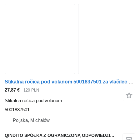
Stikalna ročica pod volanom 5001837501 za vlačilec Renault MAGNUM MIDLUM PREMIUM
27,87 €
120 PLN
Stikalna ročica pod volanom
5001837501
Poljska, Michałów
QINDITO SPÓŁKA Z OGRANICZONĄ ODPOWIEDZIALNOŚCIĄ