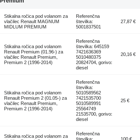
Premium
Stikalna ročica pod volanom za
Referenčna
vlačilec Renault MAGNUM
številka:
27,87 €
MIDLUM PREMIUM
5001837501
Referenčna
Stikalna ročica pod volanom
številka: 645159
Renault Premium (01.96-) za
7421636369
20,16 €
vlačilec Renault Premium,
5010480375
Premium 2 (1996-2014)
20824704, gorivo:
diesel
Referenčna
številka:
Stikalna ročica pod volanom
5010589562
Renault Premium 2 (01.05-) za
7421535700
25 €
vlačilec Renault Premium,
5010589991
Premium 2 (1996-2014)
25564749
21535700, gorivo:
diesel
Referenčna
Stikalna ročica pod volanom za
številka:
100 €