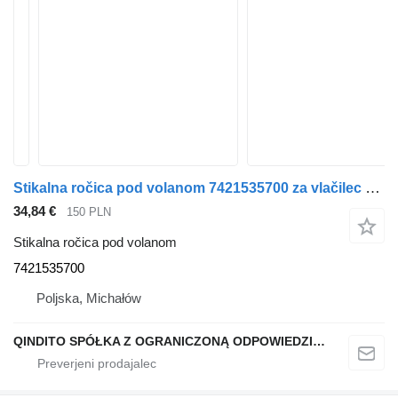
Stikalna ročica pod volanom 7421535700 za vlačilec Renault Premium
34,84 €
150 PLN
Stikalna ročica pod volanom
7421535700
Poljska, Michałów
QINDITO SPÓŁKA Z OGRANICZONĄ ODPOWIEDZIALNOŚCIĄ