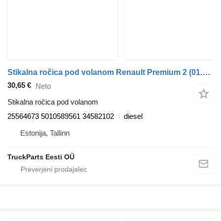
Stikalna ročica pod volanom Renault Premium 2 (01.05-) 25564673 za vlačilec Renault Premium, Premium 2 (1996-2014)
30,65 €
Neto
Stikalna ročica pod volanom
25564673 5010589561 34582102
diesel
Estonija, Tallinn
TruckParts Eesti OÜ