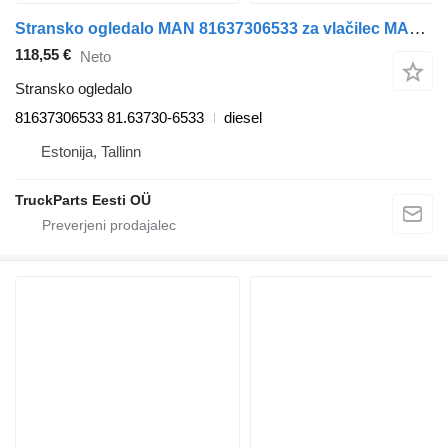
Stransko ogledalo MAN 81637306533 za vlačilec MAN TGL, TGM, TGS, TGX (2005-2021)
118,55 €
Neto
Stransko ogledalo
81637306533 81.63730-6533
diesel
Estonija, Tallinn
TruckParts Eesti OÜ