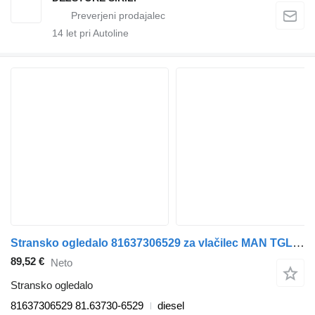
14
let pri Autoline
Stransko ogledalo 81637306529 za vlačilec MAN TGL, TGM, TGS, TGX (2005-2021)
89,52 €
Neto
Stransko ogledalo
81637306529 81.63730-6529
diesel