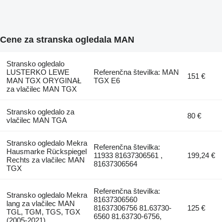
Cene za stranska ogledala MAN
Stransko ogledalo
LUSTERKO LEWE
Referenčna številka: MAN
151 €
MAN TGX ORYGINAŁ
TGX E6
za vlačilec MAN TGX
Stransko ogledalo za
80 €
vlačilec MAN TGA
Stransko ogledalo Mekra
Referenčna številka:
Hausmarke Rückspiegel
11933 81637306561 ,
199,24 €
Rechts za vlačilec MAN
81637306564
TGX
Referenčna številka:
Stransko ogledalo Mekra
81637306560
lang za vlačilec MAN
81637306756 81.63730-
125 €
TGL, TGM, TGS, TGX
6560 81.63730-6756,
(2005-2021)