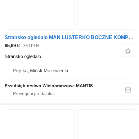
Stransko ogledalo MAN LUSTERKO BOCZNE KOMPLETNE MAN TGA TGL TGM PRAWE za vlačilec
85,69 €
369 PLN
Stransko ogledalo
Poljska, Mińsk Mazowiecki
Przedsiębiorstwo Wielobranżowe MANTIS