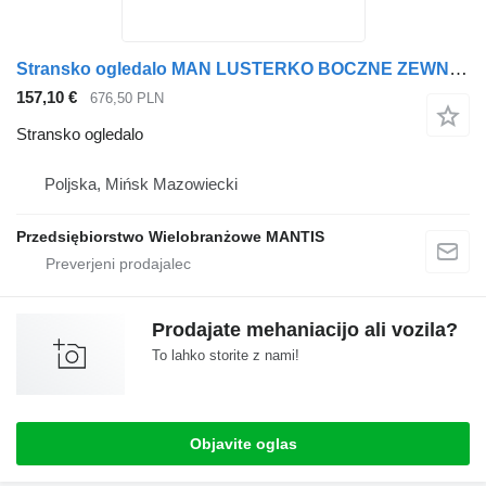
Stransko ogledalo MAN LUSTERKO BOCZNE ZEWNĘTRZNE KOMPLETNE MAN TGX TGS EURO 6 PRAWE DU za vlačilec
157,10 €
676,50 PLN
Stransko ogledalo
Poljska, Mińsk Mazowiecki
Przedsiębiorstwo Wielobranżowe MANTIS
Prodajate mehaniacijo ali vozila?
To lahko storite z nami!
Objavite oglas