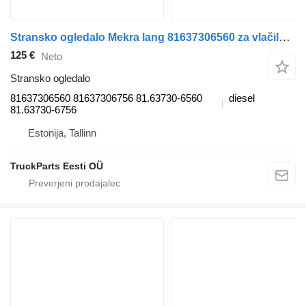
Stransko ogledalo Mekra lang 81637306560 za vlačilec MAN TGL, TGM, TGS, TGX (2005-2021)
125 €
Neto
Stransko ogledalo
81637306560 81637306756 81.63730-6560
diesel
81.63730-6756
Estonija, Tallinn
TruckParts Eesti OÜ