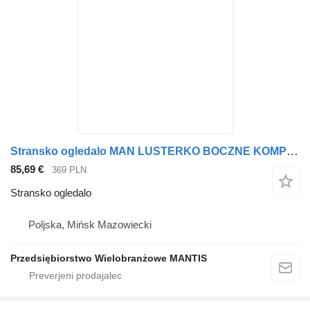
Stransko ogledalo MAN LUSTERKO BOCZNE KOMPLETNE MAN TGA TGL TGM PRAWE za vlačilec
85,69 €
369 PLN
Stransko ogledalo
Poljska, Mińsk Mazowiecki
Przedsiębiorstwo Wielobranżowe MANTIS