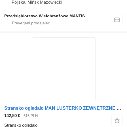
Poljska, Mińsk Mazowiecki
Przedsiębiorstwo Wielobranżowe MANTIS
Stransko ogledalo MAN LUSTERKO ZEWNĘTRZNE KOMPLETNE MAN TGX TGS EURO 5 LEWE za vlačilec
142,80 €
615 PLN
Stransko ogledalo