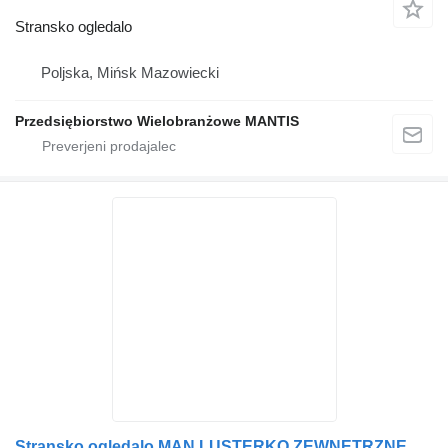
Stransko ogledalo
Poljska, Mińsk Mazowiecki
Przedsiębiorstwo Wielobranżowe MANTIS
Stransko ogledalo MAN LUSTERKO ZEWNĘTRZNE KOMPLETNE MAN TGX TGS EURO 5 LEWE DUŻY WYBÓR za vlačilec