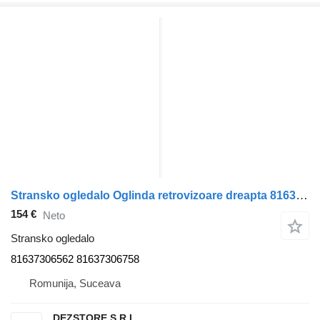
Stransko ogledalo Oglinda retrovizoare dreapta 81637306562 za vlačilec MAN TGX
154 €
Neto
Stransko ogledalo
81637306562 81637306758
Romunija, Suceava
DEZSTORE S.R.L.