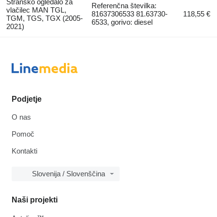
Stransko ogledalo za
Referenčna številka:
vlačilec MAN TGL,
81637306533 81.63730-
118,55 €
TGM, TGS, TGX (2005-
6533, gorivo: diesel
2021)
Podjetje
O nas
Pomoč
Kontakti
Slovenija / Slovenščina
Naši projekti