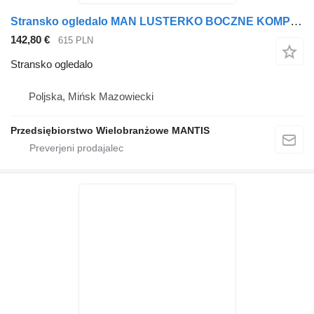
Stransko ogledalo MAN LUSTERKO BOCZNE KOMPLETNE MAN TGX TGS EURO 5 EURO 6 LEWE za vlačilec
142,80 €
615 PLN
Stransko ogledalo
Poljska, Mińsk Mazowiecki
Przedsiębiorstwo Wielobranżowe MANTIS