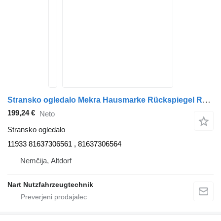
Stransko ogledalo Mekra Hausmarke Rückspiegel Rechts 11933 za vlačilec MAN TGX
199,24 €
Neto
Stransko ogledalo
11933 81637306561 , 81637306564
Nemčija, Altdorf
Nart Nutzfahrzeugtechnik