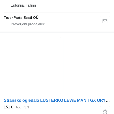
Estonija, Tallinn
TruckParts Eesti OÜ
Stransko ogledalo LUSTERKO LEWE MAN TGX ORYGINAŁ MAN TGX E6 za vlačilec MAN TGX
151 €
650 PLN