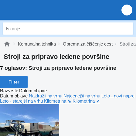
Komunalna tehnika
Oprema za čiščenje cest
Stroji z
Stroji za pripravo ledene površine
7 oglasov:
Stroji za pripravo ledene površine
Filter
Razvrsti
:
Datum objave
Datum objave
Najdražji na vrhu
Najcenejši na vrhu
Leto - novi naprej
Leto - starejši na vrhu
Kilometrina ⬊
Kilometrina ⬈