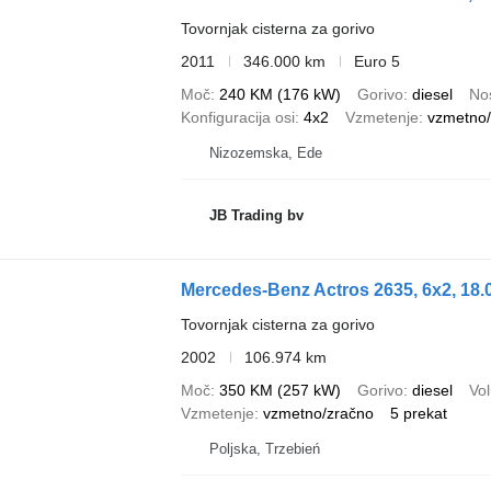
Tovornjak cisterna za gorivo
2011
346.000 km
Euro 5
Moč
240 KM (176 kW)
Gorivo
diesel
Nos
Konfiguracija osi
4x2
Vzmetenje
vzmetno/
Nizozemska, Ede
JB Trading bv
Mercedes-Benz Actros 2635, 6x2, 18.
Tovornjak cisterna za gorivo
2002
106.974 km
Moč
350 KM (257 kW)
Gorivo
diesel
Vo
Vzmetenje
vzmetno/zračno
5 prekat
Poljska, Trzebień