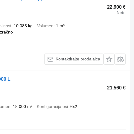
22.900 €
Neto
ilnost
10.085 kg
Volumen
1 m³
zračno
Kontaktirajte prodajalca
000 L
21.560 €
lumen
18.000 m³
Konfiguracija osi
6x2