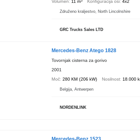
Volumen
11 m³
Konfiguracija osi
4x2
Združeno kraljestvo, North Lincolnshire
GRC Trucks Sales LTD
Mercedes-Benz Atego 1828
Tovornjak cisterna za gorivo
2001
Moč
280 KM (206 kW)
Nosilnost
18.000 k
Belgija, Antwerpen
NORDENLINK
Mercedes-Benz 1523