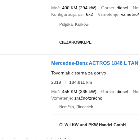
Moč
400 KM (294 kW)
Gorivo
diesel
Nos
Konfiguracija osi
6x2
Vzmetenje
vzmetno/
Poljska, Krakow
CIEZAROWKI.PL
Mercedes-Benz ACTROS 1846 L TA
Tovornjak cisterna za gorivo
2019
184.811 km
Moč
455 KM (335 kW)
Gorivo
diesel
Nos
Vzmetenje
zračno/zračno
Nemčija, Riederich
GLW LKW und PKW Handel GmbH