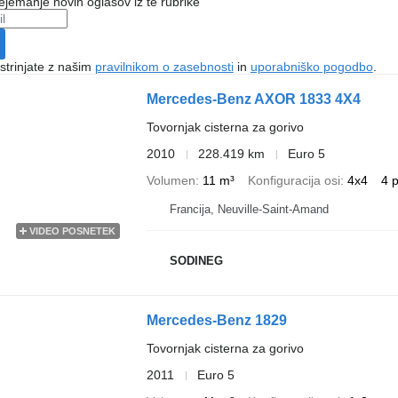
ejemanje novih oglasov iz te rubrike
 strinjate z našim
pravilnikom o zasebnosti
in
uporabniško pogodbo
.
Mercedes-Benz AXOR 1833 4X4
Tovornjak cisterna za gorivo
2010
228.419 km
Euro 5
Volumen
11 m³
Konfiguracija osi
4x4
4 
Francija, Neuville-Saint-Amand
VIDEO POSNETEK
SODINEG
Mercedes-Benz 1829
Tovornjak cisterna za gorivo
2011
Euro 5