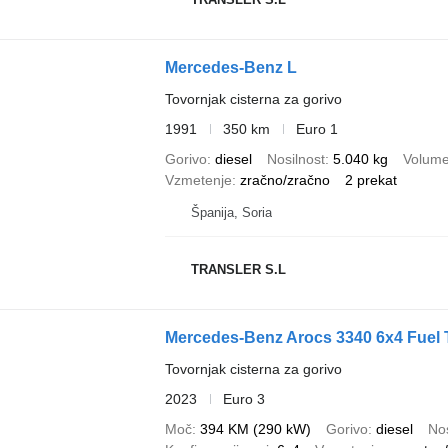
Mercedes-Benz L
Tovornjak cisterna za gorivo
1991
350 km
Euro 1
Gorivo
diesel
Nosilnost
5.040 kg
Volum
Vzmetenje
zračno/zračno
2 prekat
Španija, Soria
TRANSLER S.L
Mercedes-Benz Arocs 3340 6x4 Fuel T
Tovornjak cisterna za gorivo
2023
Euro 3
Moč
394 KM (290 kW)
Gorivo
diesel
Nos