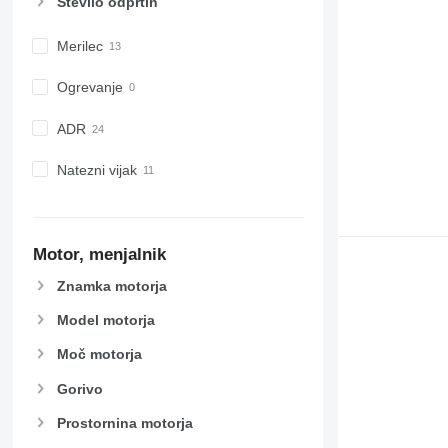
Število odprtin
Merilec
Ogrevanje
ADR
Natezni vijak
Motor, menjalnik
Znamka motorja
Model motorja
Moč motorja
Gorivo
Prostornina motorja