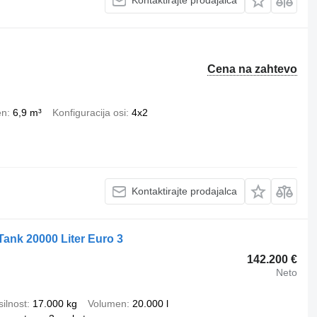
Kontaktirajte prodajalca
Cena na zahtevo
en
6,9 m³
Konfiguracija osi
4x2
Kontaktirajte prodajalca
ank 20000 Liter Euro 3
142.200 €
Neto
ilnost
17.000 kg
Volumen
20.000 l