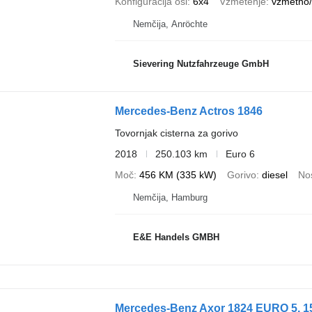
Konfiguracija osi
6x4
Vzmetenje
vzmetno
Nemčija, Anröchte
Sievering Nutzfahrzeuge GmbH
Mercedes-Benz Actros 1846
Tovornjak cisterna za gorivo
2018
250.103 km
Euro 6
Moč
456 KM (335 kW)
Gorivo
diesel
Nos
Nemčija, Hamburg
E&E Handels GMBH
Mercedes-Benz Axor 1824 EURO 5, 151