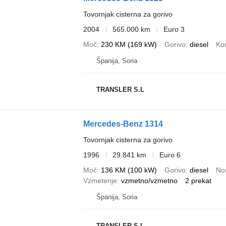
Tovornjak cisterna za gorivo
2004
565.000 km
Euro 3
Moč
230 KM (169 kW)
Gorivo
diesel
Kon
Španija, Soria
TRANSLER S.L
Mercedes-Benz 1314
Tovornjak cisterna za gorivo
1996
29.841 km
Euro 6
Moč
136 KM (100 kW)
Gorivo
diesel
Nos
Vzmetenje
vzmetno/vzmetno
2 prekat
Španija, Soria
TRANSLER S.L