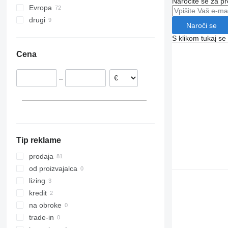
Naročite se za pr
Evropa
Actros 2548
drugi
Nemčija
Actros 2551
Naroči se
Belgija
Ukrajina
Actros 2635
S klikom tukaj se
Poljska
Brazilija
Cena
Španija
Čile
Nizozemska
–
Italija
Estonija
Švica
pokaži vse
Tip reklame
prodaja
od proizvajalca
lizing
kredit
na obroke
trade-in