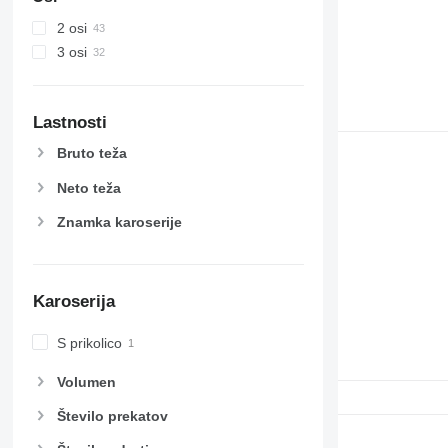
2 osi
3 osi
Lastnosti
Bruto teža
Neto teža
Znamka karoserije
Karoserija
S prikolico
Volumen
Število prekatov