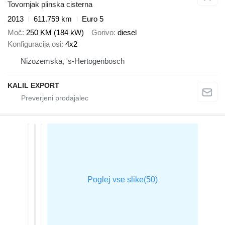
Tovornjak plinska cisterna
2013
611.759 km
Euro 5
Moč
250 KM (184 kW)
Gorivo
diesel
Konfiguracija osi
4x2
Nizozemska, 's-Hertogenbosch
KALIL EXPORT