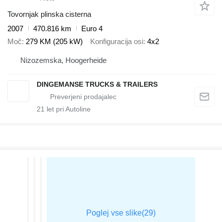
Tovornjak plinska cisterna
2007
470.816 km
Euro 4
Moč
279 KM (205 kW)
Konfiguracija osi
4x2
Nizozemska, Hoogerheide
DINGEMANSE TRUCKS & TRAILERS
21
let pri Autoline