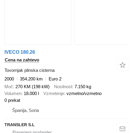
IVECO 180.26
Cena na zahtevo
Tovornjak plinska cisterna
2000
354.200 km
Euro 2
Moč
270 KM (198 kW)
Nosilnost
7.150 kg
Volumen
18.000 l
Vzmetenje
vzmetno/vzmetno
0 prekat
Španija, Soria
TRANSLER S.L