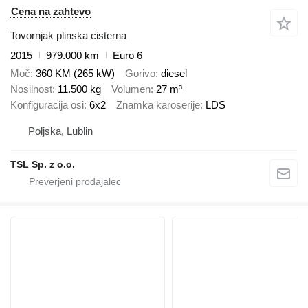
Cena na zahtevo
Tovornjak plinska cisterna
2015
979.000 km
Euro 6
Moč
360 KM (265 kW)
Gorivo
diesel
Nosilnost
11.500 kg
Volumen
27 m³
Konfiguracija osi
6x2
Znamka karoserije
LDS
Poljska, Lublin
TSL Sp. z o.o.