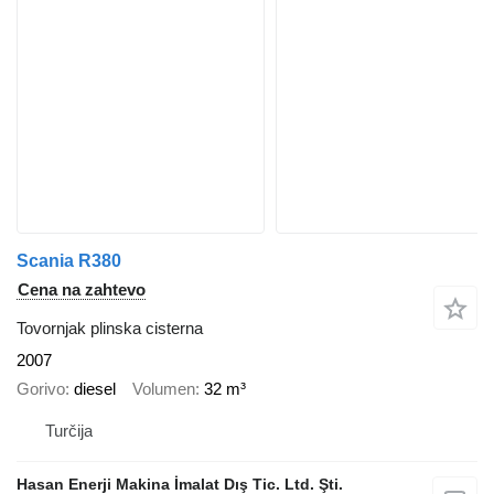
Scania R380
Cena na zahtevo
Tovornjak plinska cisterna
2007
Gorivo
diesel
Volumen
32 m³
Turčija
Hasan Enerji Makina İmalat Dış Tic. Ltd. Şti.