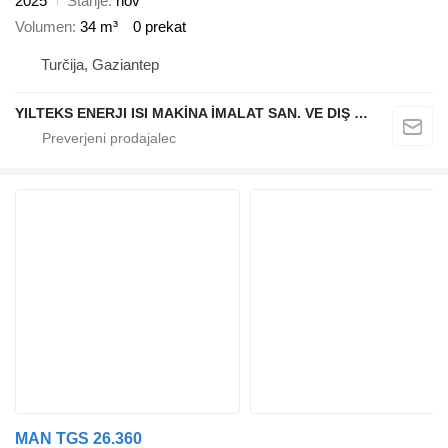
2025
Stanje
nov
Volumen
34 m³
0 prekat
Turčija, Gaziantep
YILTEKS ENERJI ISI MAKİNA İMALAT SAN. VE DIŞ TİC. LTD. ŞTİ.
MAN TGS 26.360