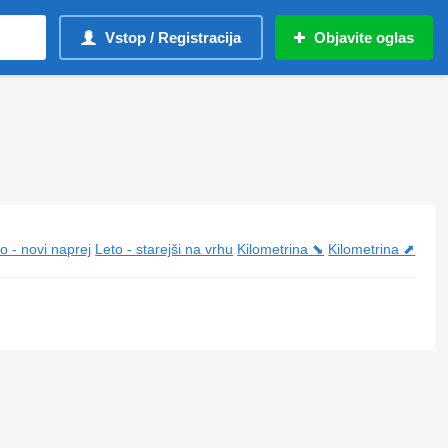
Vstop / Registracija
Objavite oglas
o - novi naprej
Leto - starejši na vrhu
Kilometrina ⬊
Kilometrina ⬈