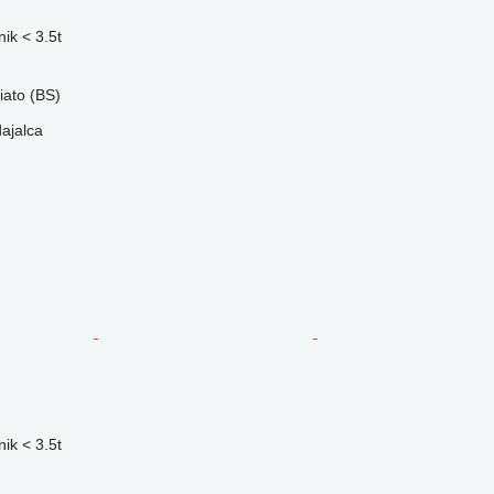
ik < 3.5t
liato (BS)
dajalca
ik < 3.5t