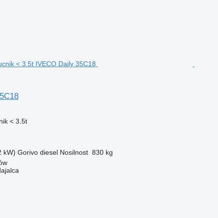
35C18
ik < 3.5t
2 kW)
Gorivo
diesel
Nosilnost
830 kg
bów
dajalca