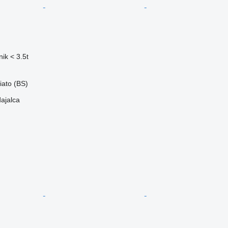
ik < 3.5t
liato (BS)
dajalca