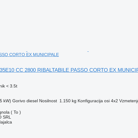
ASSO CORTO EX MUNICIPALE
 35E10 CC 2800 RIBALTABILE PASSO CORTO EX MUNICI
ik < 3.5t
5 kW)
Gorivo
diesel
Nosilnost
1.150 kg
Konfiguracija osi
4x2
Vzmetenj
gnola ( To )
O SRL
dajalca