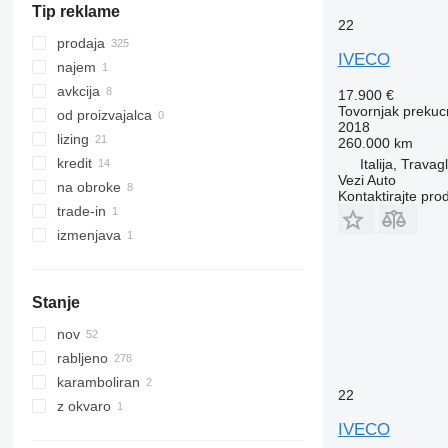
Tip reklame
22
prodaja
IVECO
najem
avkcija
17.900 €
Tovornjak prekucn
od proizvajalca
2018
lizing
260.000 km
kredit
Italija, Travag
Vezi Auto
na obroke
Kontaktirajte pro
trade-in
izmenjava
Stanje
nov
rabljeno
karamboliran
22
z okvaro
IVECO