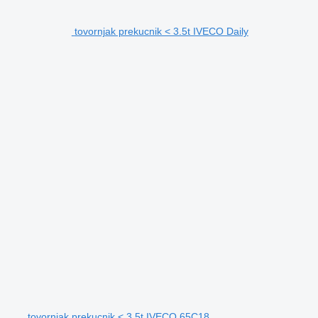
tovornjak prekucnik < 3.5t IVECO Daily
tovornjak prekucnik < 3.5t IVECO 65C18