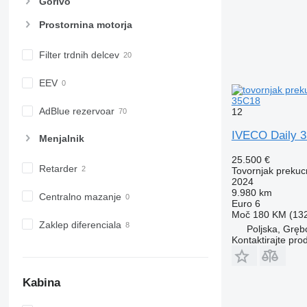
Gorivo
Prostornina motorja
Filter trdnih delcev
EEV
35C18
AdBlue rezervoar
12
IVECO Daily 
Menjalnik
25.500 €
Retarder
Tovornjak prekucn
2024
9.980 km
Centralno mazanje
Euro 6
Moč
180 KM (13
Zaklep diferenciala
Poljska, Grę
Kontaktirajte pro
Kabina