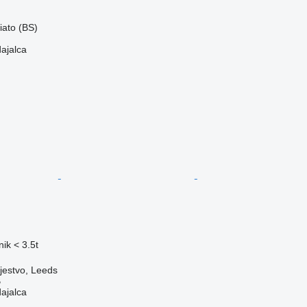
liato (BS)
dajalca
ik < 3.5t
jestvo, Leeds
B
dajalca