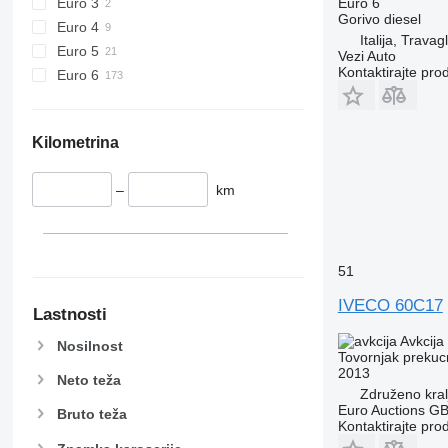
Euro 3
Euro 6
Gorivo
diesel
Euro 4
Italija, Travag
Euro 5
Vezi Auto
Kontaktirajte pro
Euro 6
Kilometrina
–
km
51
IVECO 60C17
Lastnosti
Avkcija
Nosilnost
Tovornjak prekucn
2013
Neto teža
Združeno kral
Euro Auctions G
Bruto teža
Kontaktirajte pro