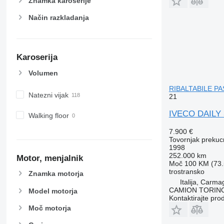
Znamka karoserije
Način razkladanja
Karoserija
Volumen
RIBALTABILE P
Natezni vijak
21
IVECO DAILY
Walking floor
7.900 €
Tovornjak prekucn
1998
252.000 km
Motor, menjalnik
Moč
100 KM (73.
trostransko
Znamka motorja
Italija, Carma
CAMION TORIN
Model motorja
Kontaktirajte pro
Moč motorja