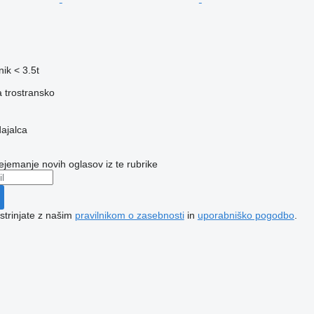
ik < 3.5t
a
trostransko
dajalca
ejemanje novih oglasov iz te rubrike
 strinjate z našim
pravilnikom o zasebnosti
in
uporabniško pogodbo
.