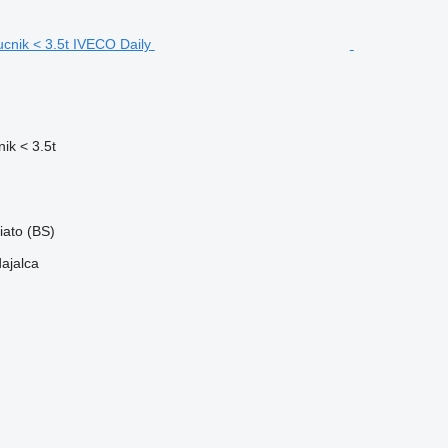
ik < 3.5t
liato (BS)
dajalca