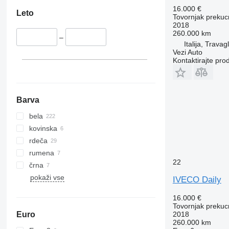
16.000 €
Leto
Tovornjak prekucn
2018
260.000 km
–
Italija, Travag
Vezi Auto
Kontaktirajte pro
Barva
bela
kovinska
rdeča
rumena
22
črna
pokaži vse
IVECO Daily
16.000 €
Tovornjak prekucn
Euro
2018
260.000 km