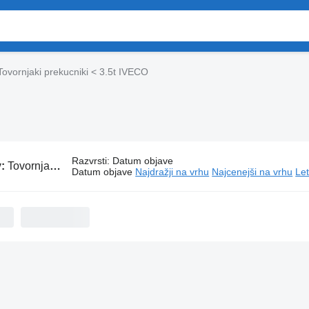
Tovornjaki prekucniki < 3.5t IVECO
Razvrsti
:
Datum objave
v:
Tovornjaki prekucniki < 3.5t IVECO
Datum objave
Najdražji na vrhu
Najcenejši na vrhu
Let