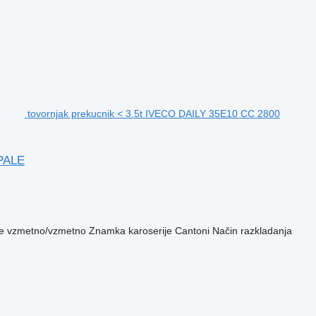
tovornjak prekucnik < 3.5t IVECO DAILY 35E10 CC 2800
PALE
e
vzmetno/vzmetno
Znamka karoserije
Cantoni
Način razkladanja