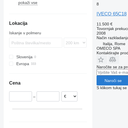
pokaži vse
8
Daily 35C18
IVECO 65C18
Lokacija
11.500 €
Tovornjak prekucn
Iskanje v polmeru
2008
Način razkladanj
Italija, Rome
OMECO SPA
Kontaktirajte pro
Slovenija
Evropa
Naročite se za pr
Poljska
Nizozemska
Naroči se
Cena
Nemčija
S klikom tukaj se
Italija
–
Romunija
Madžarska
Španija
Avstrija
pokaži vse