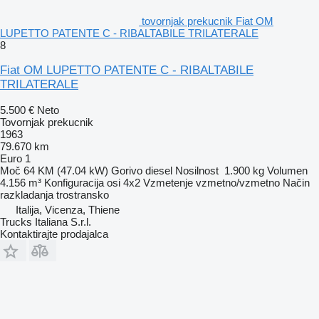
tovornjak prekucnik Fiat OM
LUPETTO PATENTE C - RIBALTABILE TRILATERALE
8
Fiat OM LUPETTO PATENTE C - RIBALTABILE
TRILATERALE
5.500 €
Neto
Tovornjak prekucnik
1963
79.670 km
Euro 1
Moč
64 KM (47.04 kW)
Gorivo
diesel
Nosilnost
1.900 kg
Volumen
4.156 m³
Konfiguracija osi
4x2
Vzmetenje
vzmetno/vzmetno
Način
razkladanja
trostransko
Italija, Vicenza, Thiene
Trucks Italiana S.r.l.
Kontaktirajte prodajalca