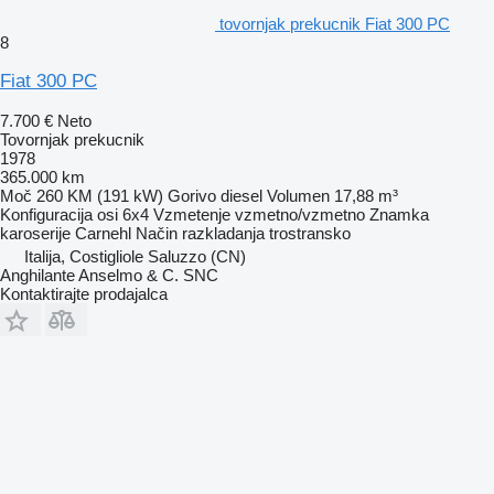
tovornjak prekucnik Fiat 300 PC
8
Fiat 300 PC
7.700 €
Neto
Tovornjak prekucnik
1978
365.000 km
Moč
260 KM (191 kW)
Gorivo
diesel
Volumen
17,88 m³
Konfiguracija osi
6x4
Vzmetenje
vzmetno/vzmetno
Znamka
karoserije
Carnehl
Način razkladanja
trostransko
Italija, Costigliole Saluzzo (CN)
Anghilante Anselmo & C. SNC
Kontaktirajte prodajalca