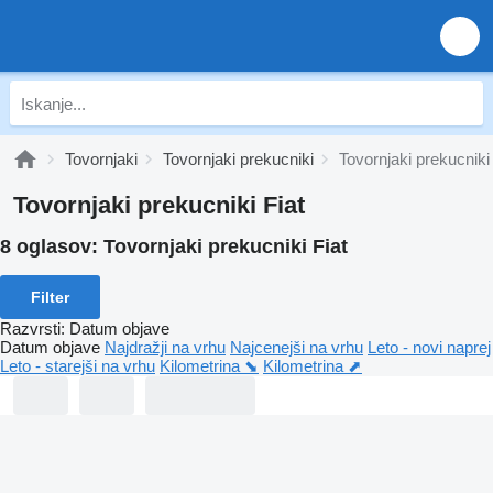
Tovornjaki
Tovornjaki prekucniki
Tovornjaki prekucniki 
Tovornjaki prekucniki Fiat
8 oglasov:
Tovornjaki prekucniki Fiat
Filter
Razvrsti
:
Datum objave
Datum objave
Najdražji na vrhu
Najcenejši na vrhu
Leto - novi naprej
Leto - starejši na vrhu
Kilometrina ⬊
Kilometrina ⬈