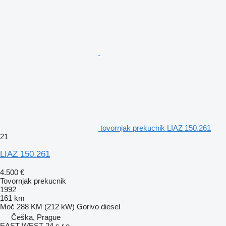
tovornjak prekucnik LIAZ 150.261
21
LIAZ 150.261
4.500 €
Tovornjak prekucnik
1992
161 km
Moč
288 KM (212 kW)
Gorivo
diesel
Češka, Prague
EAST WEST 24 s.r.o.