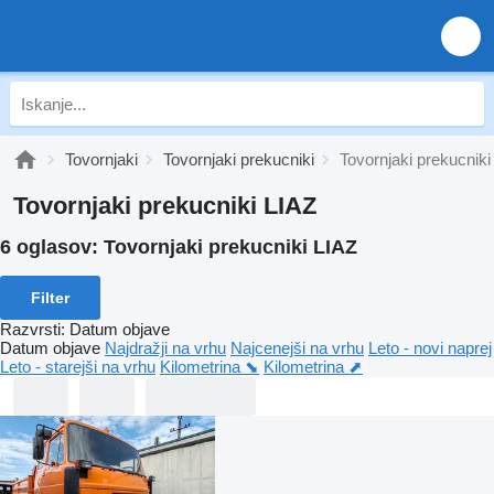
Tovornjaki
Tovornjaki prekucniki
Tovornjaki prekucniki
Tovornjaki prekucniki LIAZ
6 oglasov:
Tovornjaki prekucniki LIAZ
Filter
Razvrsti
:
Datum objave
Datum objave
Najdražji na vrhu
Najcenejši na vrhu
Leto - novi naprej
Leto - starejši na vrhu
Kilometrina ⬊
Kilometrina ⬈