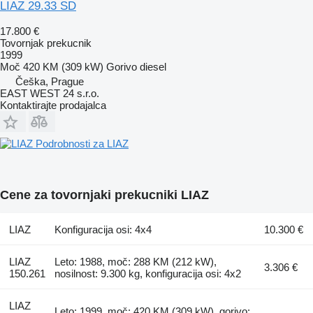
LIAZ 29.33 SD
17.800 €
Tovornjak prekucnik
1999
Moč
420 KM (309 kW)
Gorivo
diesel
Češka, Prague
EAST WEST 24 s.r.o.
Kontaktirajte prodajalca
Podrobnosti za LIAZ
Cene za tovornjaki prekucniki LIAZ
LIAZ
Konfiguracija osi: 4x4
10.300 €
LIAZ
Leto: 1988, moč: 288 KM (212 kW),
3.306 €
150.261
nosilnost: 9.300 kg, konfiguracija osi: 4x2
LIAZ
Leto: 1999, moč: 420 KM (309 kW), gorivo: