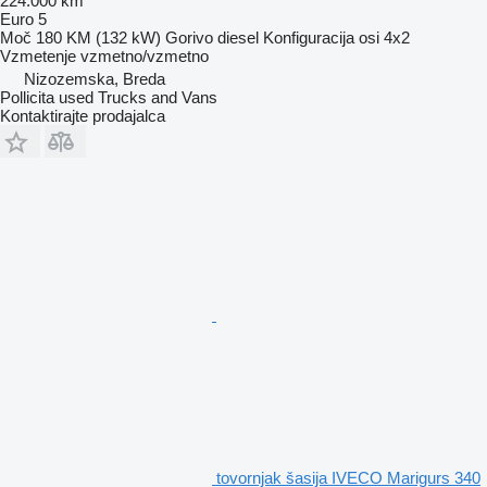
224.000 km
Euro 5
Moč
180 KM (132 kW)
Gorivo
diesel
Konfiguracija osi
4x2
Vzmetenje
vzmetno/vzmetno
Nizozemska, Breda
Pollicita used Trucks and Vans
Kontaktirajte prodajalca
tovornjak šasija IVECO Marigurs 340