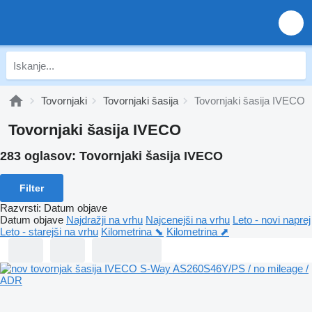
Tovornjaki
Tovornjaki šasija
Tovornjaki šasija IVECO
Tovornjaki šasija IVECO
283 oglasov:
Tovornjaki šasija IVECO
Filter
Razvrsti
:
Datum objave
Datum objave
Najdražji na vrhu
Najcenejši na vrhu
Leto - novi naprej
Leto - starejši na vrhu
Kilometrina ⬊
Kilometrina ⬈