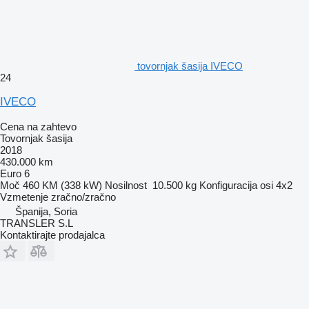
tovornjak šasija IVECO
24
IVECO
Cena na zahtevo
Tovornjak šasija
2018
430.000 km
Euro 6
Moč
460 KM (338 kW)
Nosilnost
10.500 kg
Konfiguracija osi
4x2
Vzmetenje
zračno/zračno
Španija, Soria
TRANSLER S.L
Kontaktirajte prodajalca