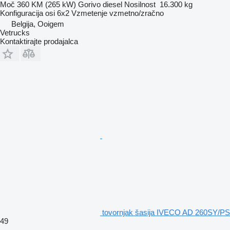
Moč
360 KM (265 kW)
Gorivo
diesel
Nosilnost
16.300 kg
Konfiguracija osi
6x2
Vzmetenje
vzmetno/zračno
Belgija, Ooigem
Vetrucks
Kontaktirajte prodajalca
tovornjak šasija IVECO AD 260SY/PS
49