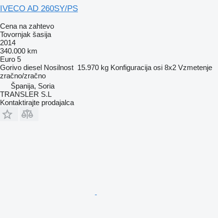
IVECO AD 260SY/PS
Cena na zahtevo
Tovornjak šasija
2014
340.000 km
Euro 5
Gorivo
diesel
Nosilnost
15.970 kg
Konfiguracija osi
8x2
Vzmetenje
zračno/zračno
Španija, Soria
TRANSLER S.L
Kontaktirajte prodajalca