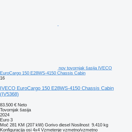
nov tovornjak šasija IVECO
EuroCargo 150 E28WS-4150 Chassis Cabin
16
IVECO EuroCargo 150 E28WS-4150 Chassis Cabin
(IV5368)
83.500 €
Neto
Tovornjak šasija
2024
Euro 3
Moč
281 KM (207 kW)
Gorivo
diesel
Nosilnost
9.410 kg
Konfiguracija osi
4x4
Vzmetenje
vzmetno/vzmetno