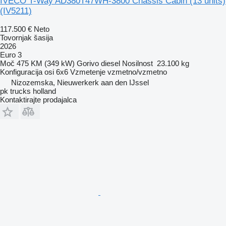
IVECO T-Way AD380T47WH-3800 Chassis Cabin (13 units)
(IV5211)
117.500 €
Neto
Tovornjak šasija
2026
Euro 3
Moč
475 KM (349 kW)
Gorivo
diesel
Nosilnost
23.100 kg
Konfiguracija osi
6x6
Vzmetenje
vzmetno/vzmetno
Nizozemska, Nieuwerkerk aan den IJssel
pk trucks holland
Kontaktirajte prodajalca