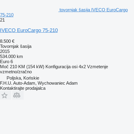
tovornjak šasija IVECO EuroCargo
75-210
21
IVECO EuroCargo 75-210
8.500 €
Tovornjak šasija
2015
534.000 km
Euro 6
Moč
210 KM (154 kW)
Konfiguracija osi
4x2
Vzmetenje
vzmetno/zračno
Poljska, Końskie
F.H.U. Auto-Adam, Wychowaniec Adam
Kontaktirajte prodajalca