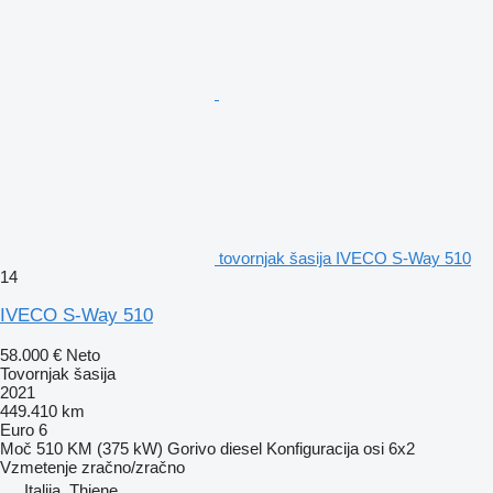
tovornjak šasija IVECO S-Way 510
14
IVECO S-Way 510
58.000 €
Neto
Tovornjak šasija
2021
449.410 km
Euro 6
Moč
510 KM (375 kW)
Gorivo
diesel
Konfiguracija osi
6x2
Vzmetenje
zračno/zračno
Italija, Thiene