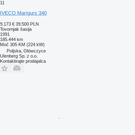
11
IVECO Marigurs 340
9.173 €
39.500 PLN
Tovornjak šasija
1991
185.444 km
Moč
305 KM (224 kW)
Poljska, Główczyce
Ulenberg Sp. z o.o.
Kontaktirajte prodajalca