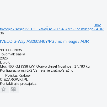
nov
tovornjak šasija IVECO S-Way AS260S46Y/PS / no mileage / ADR
36
IVECO S-Way AS260S46Y/PS / no mileage / ADR
99.000 €
Neto
Tovornjak šasija
2026
Euro 6
Moč
460 KM (338 kW)
Gorivo
diesel
Nosilnost
17.780 kg
Konfiguracija osi
6x2
Vzmetenje
zračno/zračno
Poljska, Krakow
CIEZAROWKI.PL
Kontaktirajte prodajalca