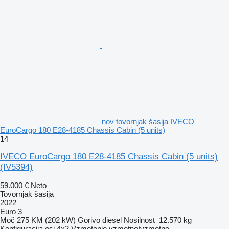
nov tovornjak šasija IVECO
EuroCargo 180 E28-4185 Chassis Cabin (5 units)
14
IVECO EuroCargo 180 E28-4185 Chassis Cabin (5 units)
(IV5394)
59.000 €
Neto
Tovornjak šasija
2022
Euro 3
Moč
275 KM (202 kW)
Gorivo
diesel
Nosilnost
12.570 kg
Konfiguracija osi
4x2
Vzmetenje
vzmetno/vzmetno