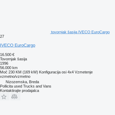
tovornjak šasija IVECO EuroCargo
27
IVECO EuroCargo
16.500 €
Tovornjak šasija
1996
56.000 km
Moč
230 KM (169 kW)
Konfiguracija osi
4x4
Vzmetenje
vzmetno/vzmetno
Nizozemska, Breda
Pollicita used Trucks and Vans
Kontaktirajte prodajalca