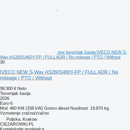
nov tovornjak šasija IVECO NEW S-
Way AS260S460Y-FP / FULL ADR / No mileage / PTO / Without
30
IVECO NEW S-Way AS260S460Y-FP / FULL ADR / No
mileage / PTO / Without
98.900 €
Neto
Tovornjak šasija
2026
Euro 6
Moč
460 KM (338 kW)
Gorivo
diesel
Nosilnost
19.870 kg
Vzmetenje
zračno/zračno
Poljska, Krakow
CIEZAROWKI.PL
Kontaktirajte prodajalca