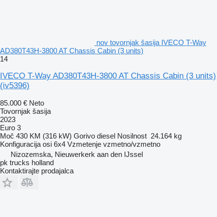
nov tovornjak šasija IVECO T-Way
AD380T43H-3800 AT Chassis Cabin (3 units)
14
IVECO T-Way AD380T43H-3800 AT Chassis Cabin (3 units)
(iv5396)
85.000 €
Neto
Tovornjak šasija
2023
Euro 3
Moč
430 KM (316 kW)
Gorivo
diesel
Nosilnost
24.164 kg
Konfiguracija osi
6x4
Vzmetenje
vzmetno/vzmetno
Nizozemska, Nieuwerkerk aan den IJssel
pk trucks holland
Kontaktirajte prodajalca