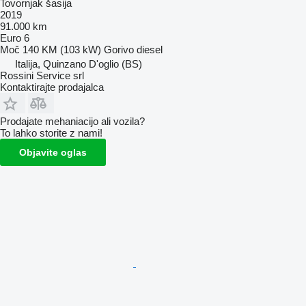
Tovornjak šasija
2019
91.000 km
Euro 6
Moč
140 KM (103 kW)
Gorivo
diesel
Italija, Quinzano D'oglio (BS)
Rossini Service srl
Kontaktirajte prodajalca
Prodajate mehaniacijo ali vozila?
To lahko storite z nami!
Objavite oglas