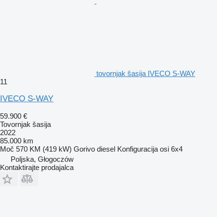
tovornjak šasija IVECO S-WAY
11
IVECO S-WAY
59.900 €
Tovornjak šasija
2022
85.000 km
Moč
570 KM (419 kW)
Gorivo
diesel
Konfiguracija osi
6x4
Poljska, Głogoczów
Kontaktirajte prodajalca