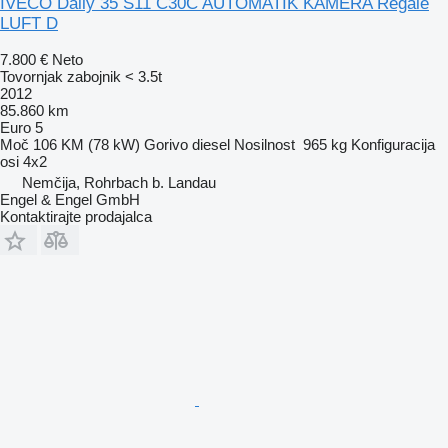
IVECO Daily 35 S11 C30C AUTOMATIK KAMERA Regale
LUFT D
7.800 €
Neto
Tovornjak zabojnik < 3.5t
2012
85.860 km
Euro 5
Moč
106 KM (78 kW)
Gorivo
diesel
Nosilnost
965 kg
Konfiguracija
osi
4x2
Nemčija, Rohrbach b. Landau
Engel & Engel GmbH
Kontaktirajte prodajalca