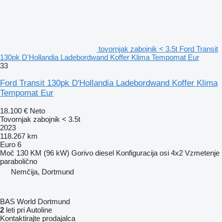
tovornjak zabojnik < 3.5t Ford Transit
130pk D'Hollandia Ladebordwand Koffer Klima Tempomat Eur
33
Ford Transit 130pk D'Hollandia Ladebordwand Koffer Klima
Tempomat Eur
18.100 €
Neto
Tovornjak zabojnik < 3.5t
2023
118.267 km
Euro 6
Moč
130 KM (96 kW)
Gorivo
diesel
Konfiguracija osi
4x2
Vzmetenje
parabolično
Nemčija, Dortmund
BAS World Dortmund
2
leti pri Autoline
Kontaktirajte prodajalca