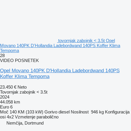
tovornjak zabojnik < 3.5t Opel
Movano 140PK D'Hollandia Ladebordwand 140PS Koffer Klima
Tempoma
28
VIDEO POSNETEK
Opel Movano 140PK D'Hollandia Ladebordwand 140PS
Koffer Klima Tempoma
23.450 €
Neto
Tovornjak zabojnik < 3.5t
2024
44.058 km
Euro 6
Moč
140 KM (103 kW)
Gorivo
diesel
Nosilnost
946 kg
Konfiguracija
osi
4x2
Vzmetenje
parabolično
Nemčija, Dortmund