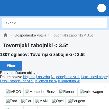
Gospodarska vozila
Tovornjaki zabojniki < 3.5t
Tovornjaki zabojniki < 3.5t
1307 oglasov:
Tovornjaki zabojniki < 3.5t
Filter
Razvrsti
:
Datum objave
Datum objave
Najdražji na vrhu
Najcenejši na vrhu
Leto - novi naprej
Leto - starejši na vrhu
Kilometrina ⬊
Kilometrina ⬈