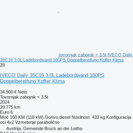
tovornjak zabojnik < 3.5t IVECO Daily
35C16 3.0L Ladebordwand 160PS Doppelbereifung Koffer Klima
28
IVECO Daily 35C16 3.0L Ladebordwand 160PS
Doppelbereifung Koffer Klima
34.900 €
Neto
Tovornjak zabojnik < 3.5t
2024
39.775 km
Euro 6
Moč
160 KM (118 kW)
Gorivo
diesel
Nosilnost
433 kg
Konfiguracija
osi
4x2
Vzmetenje
parabolično
Avstrija, Gemeinde Bruck an der Leitha