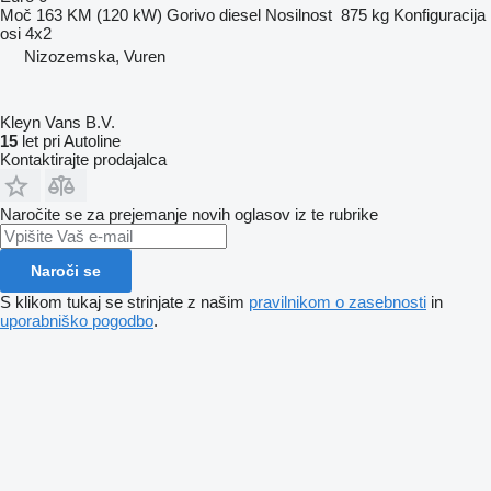
Moč
163 KM (120 kW)
Gorivo
diesel
Nosilnost
875 kg
Konfiguracija
osi
4x2
Nizozemska, Vuren
Kleyn Vans B.V.
15
let pri Autoline
Kontaktirajte prodajalca
Naročite se za prejemanje novih oglasov iz te rubrike
Naroči se
S klikom tukaj se strinjate z našim
pravilnikom o zasebnosti
in
uporabniško pogodbo
.