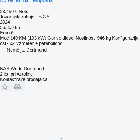
Koffer Klima Tempoma
23.450 €
Neto
Tovornjak zabojnik < 3.5t
2024
56.899 km
Euro 6
Moč
140 KM (103 kW)
Gorivo
diesel
Nosilnost
946 kg
Konfiguracija
osi
4x2
Vzmetenje
parabolično
Nemčija, Dortmund
BAS World Dortmund
2
leti pri Autoline
Kontaktirajte prodajalca