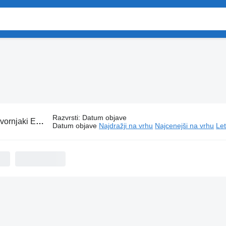
Razvrsti
:
Datum objave
vornjaki ERF
Datum objave
Najdražji na vrhu
Najcenejši na vrhu
Let