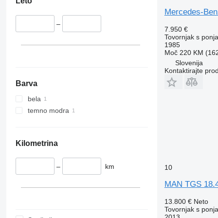
Leto
Mercedes-Ben
–
7.950 €
Tovornjak s ponj
1985
Moč
220 KM (16
Slovenija
Kontaktirajte pro
Barva
bela
temno modra
Kilometrina
–
km
10
MAN TGS 18.4
13.800 €
Neto
Tovornjak s ponj
2013