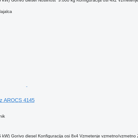
5 kW)
Gorivo
diesel
Nosilnost
9.000 kg
Konfiguracija osi
4x2
Vzmetenj
dajalca
nz AROCS 4145
nik
6 kW)
Gorivo
diesel
Konfiguracija osi
8x4
Vzmetenje
vzmetno/vzmetno