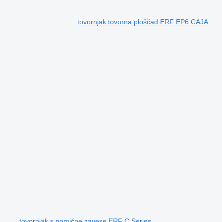
tovornjak tovorna ploščad ERF EP6 CAJA
tovornjak s pomične zavese ERF C Series