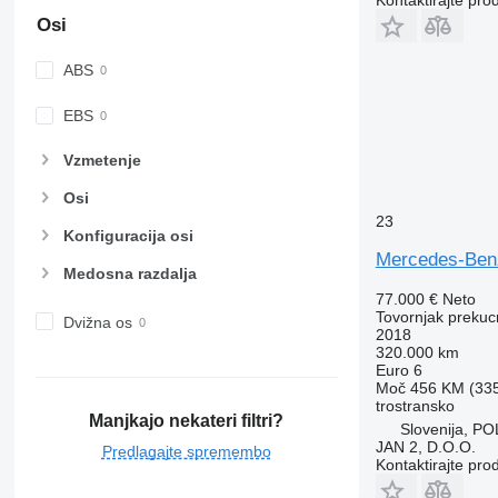
Osi
ABS
EBS
Vzmetenje
Osi
23
Konfiguracija osi
Mercedes-Be
Medosna razdalja
77.000 €
Neto
Tovornjak prekuc
Dvižna os
2018
320.000 km
Euro 6
Moč
456 KM (33
trostransko
Manjkajo nekateri filtri?
Slovenija, P
JAN 2, D.O.O.
Predlagajte spremembo
Kontaktirajte pro