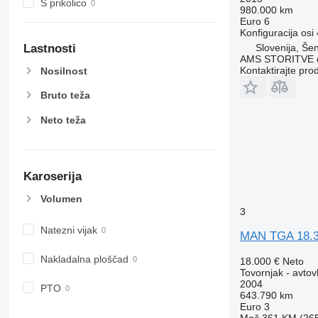
S prikolico
980.000 km
Euro 6
Konfiguracija osi
Slovenija, Šen
Lastnosti
AMS STORITVE d
Kontaktirajte pro
Nosilnost
Bruto teža
Neto teža
Karoserija
Volumen
3
Natezni vijak
MAN TGA 18.
Nakladalna ploščad
18.000 €
Neto
Tovornjak - avtov
2004
PTO
643.790 km
Euro 3