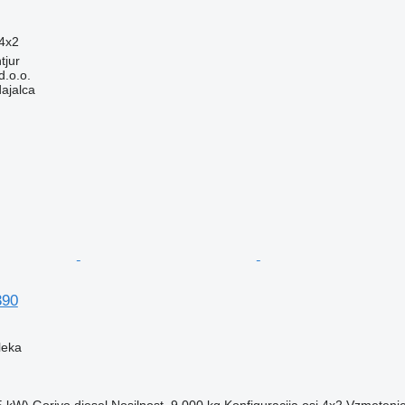
4x2
tjur
.o.o.
dajalca
390
leka