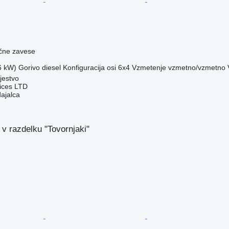
čne zavese
6 kW)
Gorivo
diesel
Konfiguracija osi
6x4
Vzmetenje
vzmetno/vzmetno
jestvo
vices LTD
dajalca
v razdelku "Tovornjaki"