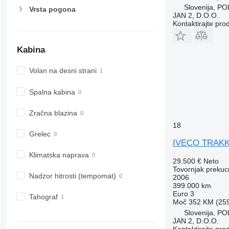
Slovenija, P
Vrsta pogona
JAN 2, D.O.O.
Kontaktirajte pro
Kabina
Volan na desni strani
Spalna kabina
Zračna blazina
18
Grelec
IVECO TRAKK
Klimatska naprava
29.500 €
Neto
Tovornjak prekuc
Nadzor hitrosti (tempomat)
2006
399.000 km
Euro 3
Tahograf
Moč
352 KM (25
Slovenija, P
JAN 2, D.O.O.
Kontaktirajte pro