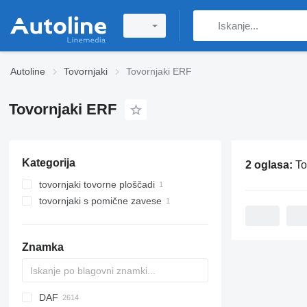
Autoline
Tovornjaki
Tovornjaki ERF
Tovornjaki ERF
Kategorija
2 oglasa:
To
tovornjaki tovorne ploščadi
tovornjaki s pomične zavese
Znamka
DAF
BM
D-series
A series
Tugra
TK
BU
769
C-series
Jumper