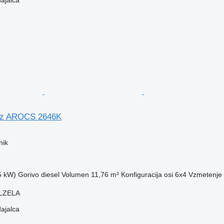
nz AROCS 2646K
nik
5 kW)
Gorivo
diesel
Volumen
11,76 m³
Konfiguracija osi
6x4
Vzmetenje
OLZELA
dajalca