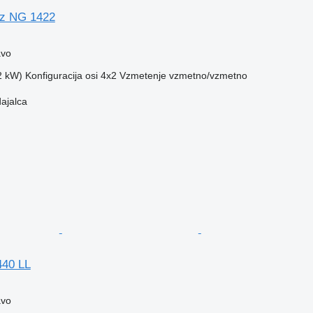
z NG 1422
avo
2 kW)
Konfiguracija osi
4x2
Vzmetenje
vzmetno/vzmetno
dajalca
40 LL
avo