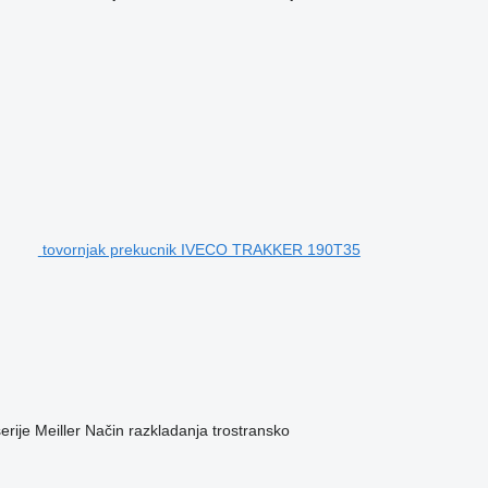
tovornjak prekucnik IVECO TRAKKER 190T35
erije
Meiller
Način razkladanja
trostransko