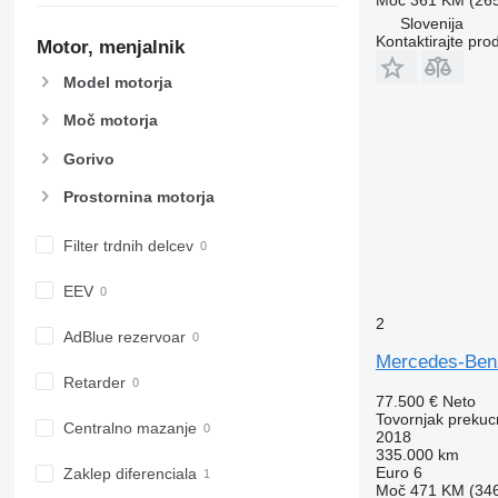
Moč
361 KM (26
Slovenija
Kontaktirajte pro
Motor, menjalnik
Model motorja
Moč motorja
Gorivo
Prostornina motorja
Filter trdnih delcev
EEV
2
AdBlue rezervoar
Mercedes-Be
Retarder
77.500 €
Neto
Tovornjak prekuc
Centralno mazanje
2018
335.000 km
Euro 6
Zaklep diferenciala
Moč
471 KM (34