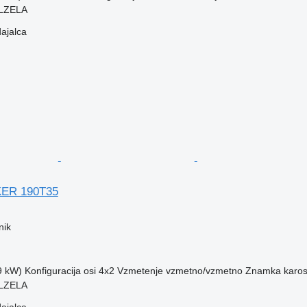
OLZELA
dajalca
ER 190T35
nik
9 kW)
Konfiguracija osi
4x2
Vzmetenje
vzmetno/vzmetno
Znamka karos
OLZELA
dajalca