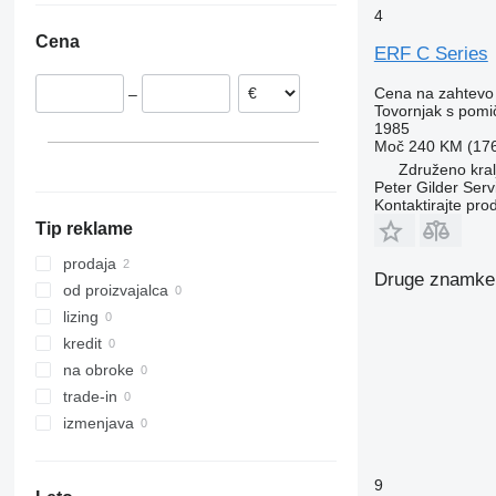
4
Vario
TRM
VM
Združeno kraljestvo
Cena
Zetros
ERF C Series
eActros
Cena na zahtevo
–
Tovornjak s pomi
1985
Moč
240 KM (17
Združeno kral
Peter Gilder Ser
Kontaktirajte pro
Tip reklame
prodaja
Druge znamke 
od proizvajalca
lizing
kredit
na obroke
trade-in
izmenjava
9