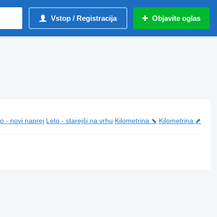
Vstop / Registracija
Objavite oglas
o - novi naprej
Leto - starejši na vrhu
Kilometrina ⬊
Kilometrina ⬈