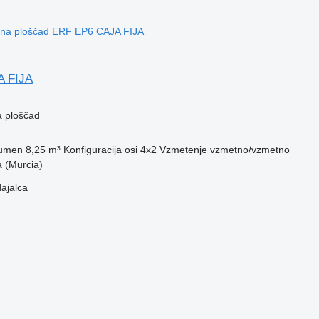
 FIJA
a ploščad
lumen
8,25 m³
Konfiguracija osi
4x2
Vzmetenje
vzmetno/vzmetno
a (Murcia)
dajalca