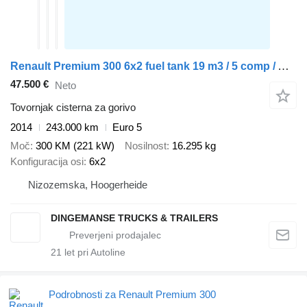
Renault Premium 300 6x2 fuel tank 19 m3 / 5 comp / ADR 31/08/24
47.500 €
Neto
Tovornjak cisterna za gorivo
2014
243.000 km
Euro 5
Moč
300 KM (221 kW)
Nosilnost
16.295 kg
Konfiguracija osi
6x2
Nizozemska, Hoogerheide
DINGEMANSE TRUCKS & TRAILERS
21
let pri Autoline
Podrobnosti za Renault Premium 300