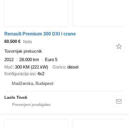
Renault Premium 300 DXI / crane
60.500 €
Neto
Tovornjak prekucnik
2012
28.000 km
Euro 5
Moč
300 KM (221 kW)
Gorivo
diesel
Konfiguracija osi
4x2
Madžarska, Budapest
Laslo Truck