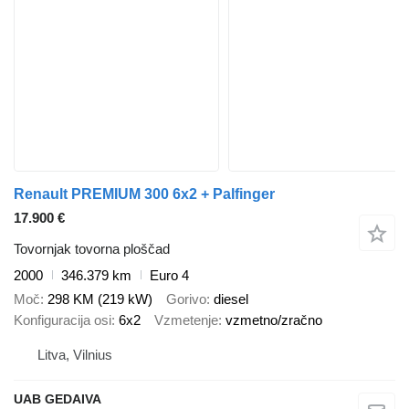
Renault PREMIUM 300 6x2 + Palfinger
17.900 €
Tovornjak tovorna ploščad
2000
346.379 km
Euro 4
Moč
298 KM (219 kW)
Gorivo
diesel
Konfiguracija osi
6x2
Vzmetenje
vzmetno/zračno
Litva, Vilnius
UAB GEDAIVA