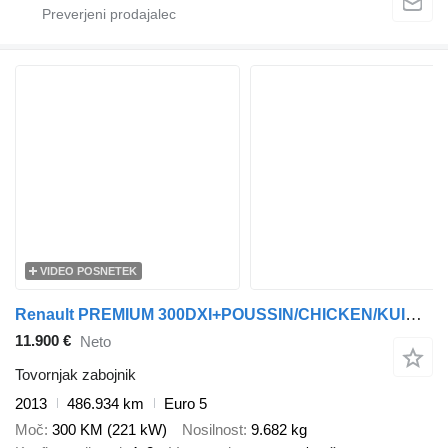
VIDEO POSNETEK
Renault PREMIUM 300DXI+POUSSIN/CHICKEN/KUIKEN/KÛKEN+DHOLLANDIA
11.900 €
Neto
Tovornjak zabojnik
2013
486.934 km
Euro 5
Moč
300 KM (221 kW)
Nosilnost
9.682 kg