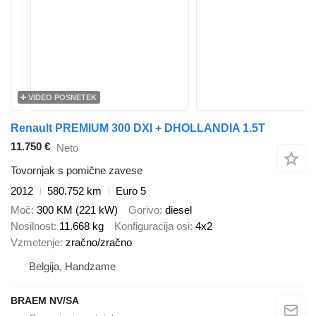
VIDEO POSNETEK
Renault PREMIUM 300 DXI + DHOLLANDIA 1.5T
11.750 €
Neto
Tovornjak s pomične zavese
2012
580.752 km
Euro 5
Moč
300 KM (221 kW)
Gorivo
diesel
Nosilnost
11.668 kg
Konfiguracija osi
4x2
Vzmetenje
zračno/zračno
Belgija, Handzame
BRAEM NV/SA