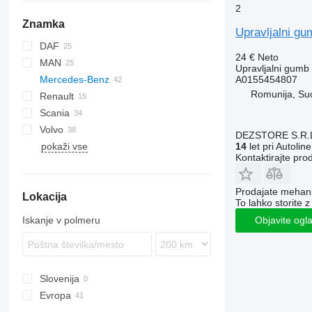
2
Znamka
Upravljalni g
DAF
24 €
Neto
MAN
CF
Stralis
Upravljalni gumb
A0155454807
Mercedes-Benz
LF
Trakker
Lion's series
Romunija, Su
Renault
XF
TGA
A-Class
Scania
XG
TGL
Actros
Magnum
Volvo
TGM
Atego
Premium
R-series
DEZSTORE S.R.
14
let pri Autoline
pokaži vse
TGS
T-series
FH
Atego 815
Kontaktirajte pro
TGX
FM
FMX
Prodajate mehania
Lokacija
VNL
To lahko storite z
Iskanje v polmeru
Objavite ogl
Slovenija
Evropa