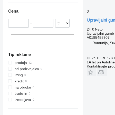
Romunija
Poljska
Cena
3
Litva
Estonija
Upravljalni 
–
24 €
Neto
Upravljalni gumb
A0185458907
Romunija, Su
Tip reklame
DEZSTORE S.R.
14
let pri Autoline
prodaja
Kontaktirajte pro
od proizvajalca
lizing
kredit
na obroke
trade-in
izmenjava