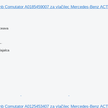
umb Comutator A0185459007 za vlačilec Mercedes-Benz A
ceava
L.
dajalca
umb Comutator A0125453407 za vlačilec Mercedes-Benz A