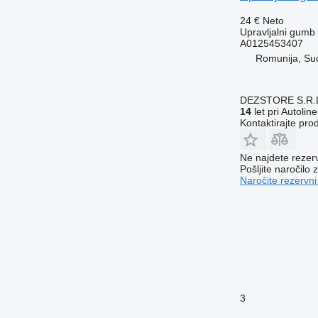
24 €
Neto
Upravljalni gumb
A0125453407
Romunija, Su
DEZSTORE S.R.
14
let pri Autoline
Kontaktirajte pro
Ne najdete rezer
Pošljite naročilo z
Naročite rezervni
3