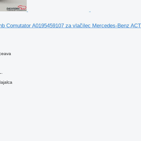
umb Comutator A0195459107 za vlačilec Mercedes-Benz A
ceava
L.
dajalca