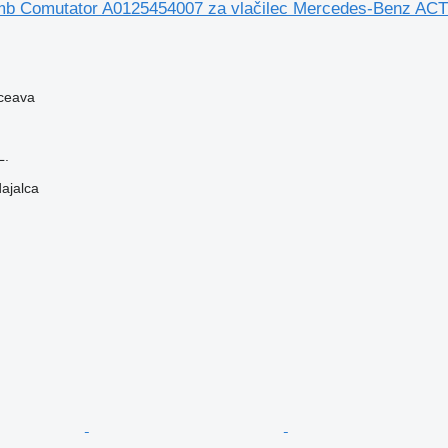
umb Comutator A0125454007 za vlačilec Mercedes-Benz A
ceava
L.
dajalca