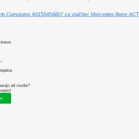
umb Comutator A0155454807 za vlačilec Mercedes-Benz A
ceava
L.
dajalca
cijo ali vozila?
 nami!
as