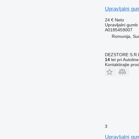
Upravljalni g
24 €
Neto
Upravljalni gumb
A0185459007
Romunija, Su
DEZSTORE S.R.
14
let pri Autoline
Kontaktirajte pro
3
Upravljalni g