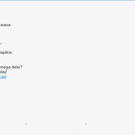
ceava
L.
dajalca
vnega dela?
daj!
 del