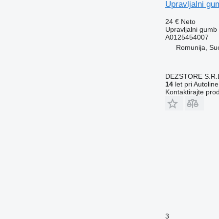
Upravljalni g
24 €
Neto
Upravljalni gumb
A0125454007
Romunija, Su
DEZSTORE S.R.
14
let pri Autoline
Kontaktirajte pro
3