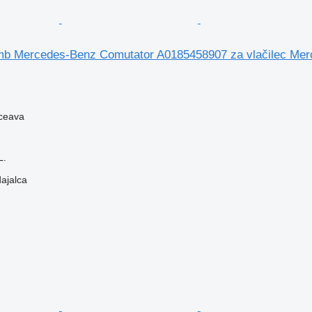
gumb Mercedes-Benz Comutator A0185458907 za vlačilec 
ceava
L.
dajalca