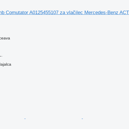
umb Comutator A0125455107 za vlačilec Mercedes-Benz A
ceava
L.
dajalca