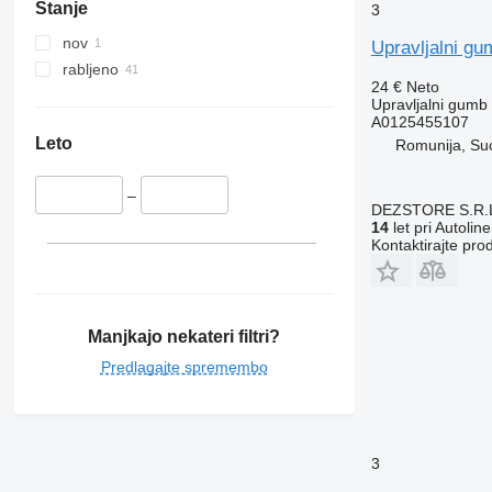
Stanje
3
nov
Upravljalni g
rabljeno
24 €
Neto
Upravljalni gumb
A0125455107
Leto
Romunija, Su
–
DEZSTORE S.R.
14
let pri Autoline
Kontaktirajte pro
Manjkajo nekateri filtri?
Predlagajte spremembo
3